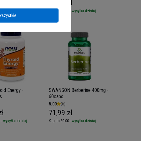
zł
38,89 zł
 -
wysyłka dzisiaj
Kup do 20:00 -
wysyłka dzisiaj
wszystkie
id Energy -
SWANSON Berberine 400mg -
s
60caps.
5.00
(6)
zł
71,99 zł
 -
wysyłka dzisiaj
Kup do 20:00 -
wysyłka dzisiaj