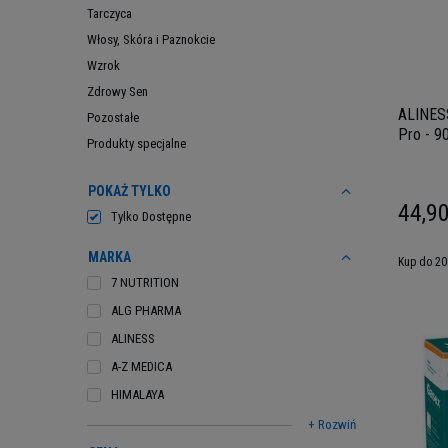
Tarczyca
Włosy, Skóra i Paznokcie
Wzrok
Zdrowy Sen
ALINES
Pozostałe
Pro - 9
Produkty specjalne
POKAŻ TYLKO
44,90
Tylko Dostępne
MARKA
Kup do 20
7 NUTRITION
ALG PHARMA
ALINESS
A-Z MEDICA
HIMALAYA
+ Rozwiń