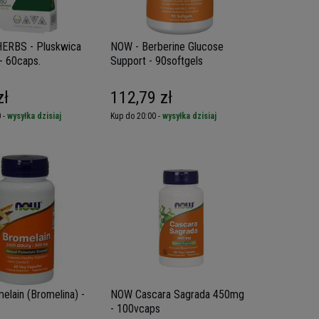
ERBS - Pluskwica
NOW - Berberine Glucose
 - 60caps.
Support - 90softgels
zł
112,79 zł
 -
wysyłka dzisiaj
Kup do 20:00 -
wysyłka dzisiaj
lain (Bromelina) -
NOW Cascara Sagrada 450mg
- 100vcaps