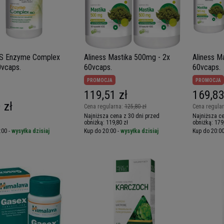
S Enzyme Complex
Aliness Mastika 500mg - 2x
Aliness M
0vcaps.
60vcaps.
60vcaps.
PROMOCJA
PROMOCJA
119,51 zł
169,83
 zł
Cena regularna:
125,80 zł
Cena regula
Najniższa cena z 30 dni przed
Najniższa ce
obniżką:
119,80 zł
obniżką:
179
:00 -
wysyłka dzisiaj
Kup do 20:00 -
wysyłka dzisiaj
Kup do 20:00