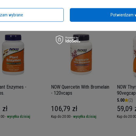
9 zł
41,19 zł
80,19 
:00 -
wysyłka dzisiaj
Kup do 20:00 -
wysyłka dzisiaj
Kup do 20:00
dzam wybrane
Potwierdzam 
ant Enzymes -
NOW Quercetin With Bromelain
NOW Thyro
s.
- 120vcaps
90vegcap
5.00
(2)
 zł
106,79 zł
59,09 
:00 -
wysyłka dzisiaj
Kup do 20:00 -
wysyłka dzisiaj
Kup do 20:00