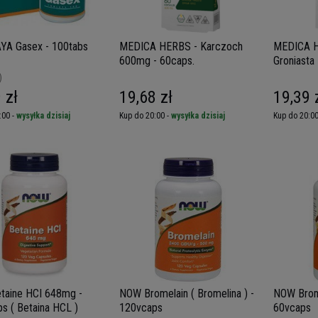
YA Gasex - 100tabs
MEDICA HERBS - Karczoch
MEDICA H
600mg - 60caps.
Groniasta
)
 zł
19,68 zł
19,39 
:00 -
wysyłka dzisiaj
Kup do 20:00 -
wysyłka dzisiaj
Kup do 20:00
taine HCI 648mg -
NOW Bromelain ( Bromelina ) -
NOW Brome
s ( Betaina HCL )
120vcaps
60vcaps