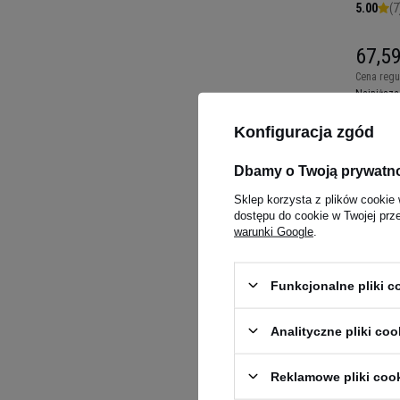
5.00
(7
67,59
Cena regu
Najniższa
obniżką:
6
Kup do 20
Konfiguracja zgód
Dbamy o Twoją prywatn
Sklep korzysta z plików cookie 
dostępu do cookie w Twojej prz
warunki Google
.
Funkcjonalne pliki 
Analityczne pliki coo
NOW Cho
120tabs
Reklamowe pliki coo