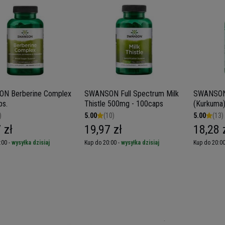
N Berberine Complex
SWANSON Full Spectrum Milk
SWANSON
ps.
Thistle 500mg - 100caps
(Kurkuma)
)
5.00
(10)
5.00
(13)
 zł
19,97 zł
18,28 
:00 -
wysyłka dzisiaj
Kup do 20:00 -
wysyłka dzisiaj
Kup do 20:00