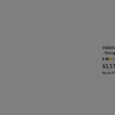
SWANSO
- 90vca
5.00
(5
63,57
Kup do 20