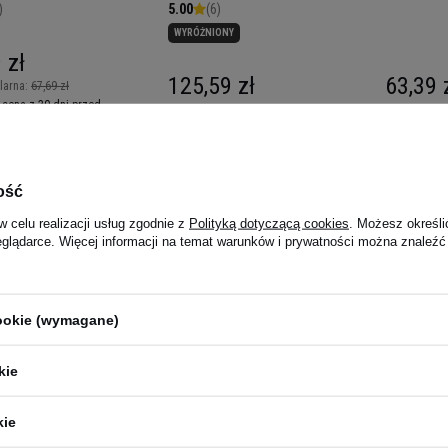
)
5.00
(6)
WYRÓŻNIONY
 zł
125,59 zł
63,39 
larna:
67,69 zł
 cena z 30 dni przed
6,59 zł
:00 -
wysyłka dzisiaj
Kup do 20:00 -
wysyłka dzisiaj
Kup do 20:00
ość
w celu realizacji usług zgodnie z
Polityką dotyczącą cookies
. Możesz określi
eglądarce. Więcej informacji na temat warunków i prywatności można znaleźć
cookie (wymagane)
kie
lesterol Pro -
NOW Choline and Inositol -
NOW Indol
.
100vcaps
200mg - 
kie
5.00
(16)