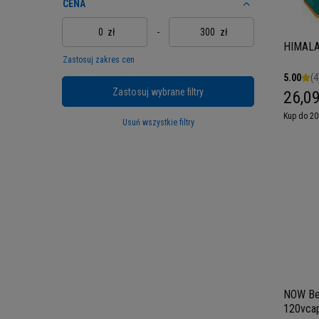
CENA
zł
-
zł
HIMALA
Zastosuj zakres cen
5.00
(4
Zastosuj wybrane filtry
26,09
Kup do 20
Usuń wszystkie filtry
NOW Be
120vcap