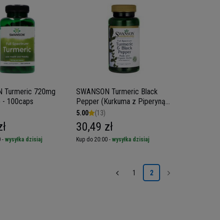
 Turmeric 720mg
SWANSON Turmeric Black
 - 100caps
Pepper (Kurkuma z Piperyną)
- 60vcaps.
5.00
(13)
zł
30,49 zł
 -
wysyłka dzisiaj
Kup do 20:00 -
wysyłka dzisiaj
1
2