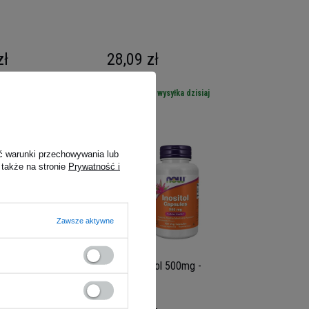
zł
28,09 zł
 -
wysyłka dzisiaj
Kup do 20:00 -
wysyłka dzisiaj
ć warunki przechowywania lub
 także na stronie
Prywatność i
Zawsze aktywne
e-3-Carbinol (I3C)
NOW Inositol 500mg -
60vcaps.
100vcaps.