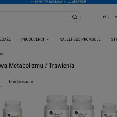
>> DARMOWA DOSTAWA! <<
SPRAWDŹ!
Z
zł
EDAŻE
NAJLEPSZE PROMOCJE
PRODUCENCI
ST
nia
wa Metabolizmu / Trawienia
Usuń filtr
Tylko Dostępne