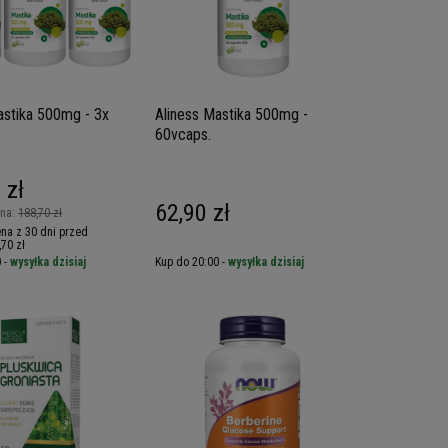
astika 500mg - 3x
Aliness Mastika 500mg -
60vcaps.
 zł
62,90 zł
rna:
188,70 zł
na z 30 dni przed
,70 zł
 -
wysyłka dzisiaj
Kup do 20:00 -
wysyłka dzisiaj