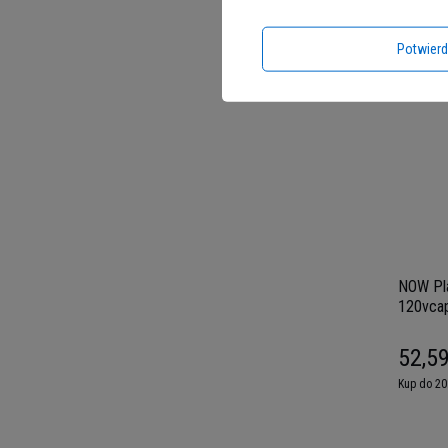
164,1
Kup do 20
Potwier
NOW Pl
120vcap
52,59
Kup do 20