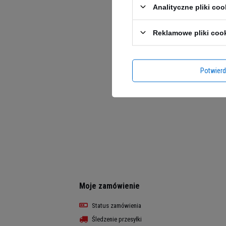
Analityczne pliki coo
zgodne z o
Sprawdź
Reklamowe pliki coo
Ten produc
poprawę s
zatrucia 
Potwier
Moje zamówienie
Status zamówienia
Śledzenie przesyłki