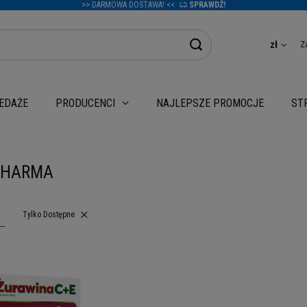
>> DARMOWA DOSTAWA! <<
SPRAWDŹ!
Z
zł
EDAŻE
NAJLEPSZE PROMOCJE
PRODUCENCI
ST
PHARMA
Usuń filtr
Tylko Dostępne