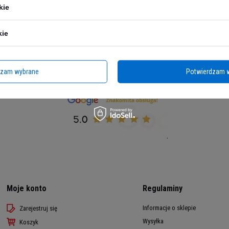
kie
czekiwaniami klientów.
 produkty
kie
ent znany jest z wysokiej jakości suplementów z sektora:
zdrowie i uroda
, a 
tanu włosów i paznokci, łatwiej utrzymasz wątrobę w dobrym zdrowiu. A 
pokarmowego.
dzam wybrane
Potwierdzam 
Moje konto
Regulaminy
Informacje o sklepie
Zarejestruj się
Wysyłka
Koszyk