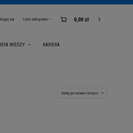
0,00 zł
aloguj się
Lista zakupowa
KARIERA
REFA WIEDZY
Sortuj po nazwie rosnąco