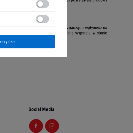
także
witaminy i minerały
. Za ich sprawą znacząco wpłyniesz na
także dostarczysz organizmowi potrzebne wsparcie w stanie
wszystkie
Social Media