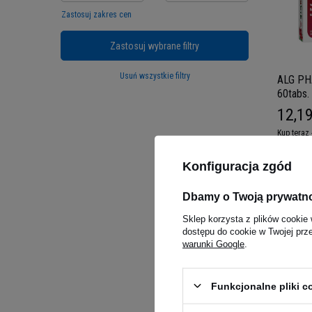
Zastosuj zakres cen
Zastosuj wybrane filtry
Usuń wszystkie filtry
ALG PH
60tabs.
12,19
Kup teraz 
Konfiguracja zgód
ALG Pha
Dbamy o Twoją prywatn
Sklep korzysta z plików cookie 
To produce
dostępu do cookie w Twojej prz
też, sięga
warunki Google
.
oferują.
Wysoka 
Funkcjonalne pliki 
ALG Pharma
życia ludz