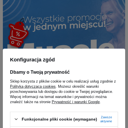
Konfiguracja zgód
Dbamy o Twoją prywatność
Sklep korzysta z plików cookie w celu realizacji usług zgodnie z
Polityką dotyczącą cookies
. Możesz określić warunki
przechowywania lub dostępu do cookie w Twojej przeglądarce.
Więcej informacji na temat warunków i prywatności można
znaleźć także na stronie
Prywatność i warunki Google
.
Zawsze
Funkcjonalne pliki cookie (wymagane)
Muscle Power Deal - Najgorętsze promocje w jednym miejscu!
aktywne