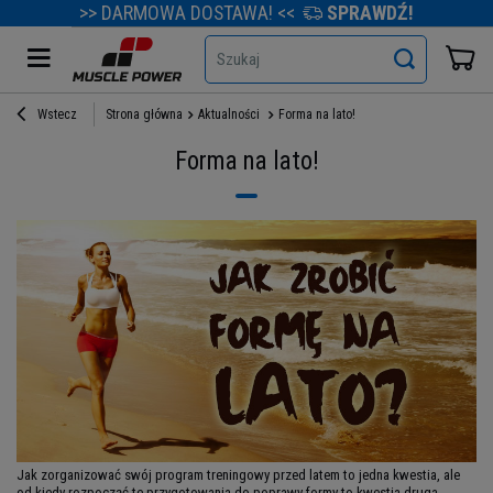
>> DARMOWA DOSTAWA! <<
SPRAWDŹ!
Szukaj
Wstecz
Strona główna
Aktualności
Forma na lato!
Forma na lato!
Jak zorganizować swój program treningowy przed latem to jedna kwestia, ale
od kiedy rozpocząć te przygotowania do poprawy formy to kwestia druga.