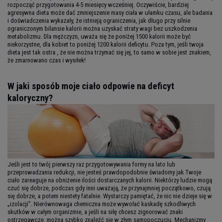
rozpocząć przygotowania 4-5 miesięcy wcześniej. Oczywiście, bardziej
agresywna dieta może dać zmniejszenie masy ciała w ułamku czasu, ale badania
i doświadczenia wykazały, że istnieją ograniczenia, jak długo przy silnie
ograniczonym bilansie kalorii można uzyskać straty wagi bez uszkodzenia
metabolizmu. Dla mężczyzn, uważa się że poniżej 1500 kalorii może być
niekorzystne, dla kobiet to poniżej 1200 kalorii deficytu. Poza tym, jeśli twoja
dieta jest tak ostra , że nie można trzymać się jej, to samo w sobie jest znakiem,
że zmarnowano czas i wysiłek!
W jaki sposób moje ciało odpowie na deficyt
kaloryczny?
Jeśli jest to twój pierwszy raz przygotowywania formy na lato lub
przeprowadzania redukcji, nie jesteś prawdopodobnie świadomy jak Twoje
ciało zareaguje na obniżenie ilości dostarczanych kalorii. Niektórzy ludzie mogą
czuć się dobrze, podczas gdy inni uważają, że przynajmniej początkowo, czują
się dobrze, a potem niestety fatalnie. Wystarczy pamiętać, że nic nie dzieje się w
„izolacji”. Nierównowaga chemiczna może wywołać kaskadę szkodliwych
skutków w całym organizmie, a jeśli na siłę chcesz zignorować znaki
ostrzegawcze, można szybko znaleźć się w złym samopoczuciu. Mechanizmy