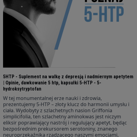
5HTP - Suplement na walkę z depresją i nadmiernym apetytem
| Opinie, dawkowanie 5 htp, kapsułki 5-HTP - 5-
hydroksytryptofan
W tej monumentalnej erze nauki i zdrowia,
prezentujemy 5-HTP – złoty klucz do harmonii umysłu i
ciała. Wydobyty z szlachetnych nasion Griffonia
simplicifolia, ten szlachetny aminokwas jest niczym
eliksir poprawiający nastrój i regulujący apetyt, będąc
bezpośrednim prekursorem serotoniny, znanego
neuroprzekaźnika rządzącego naszymi emocjami,