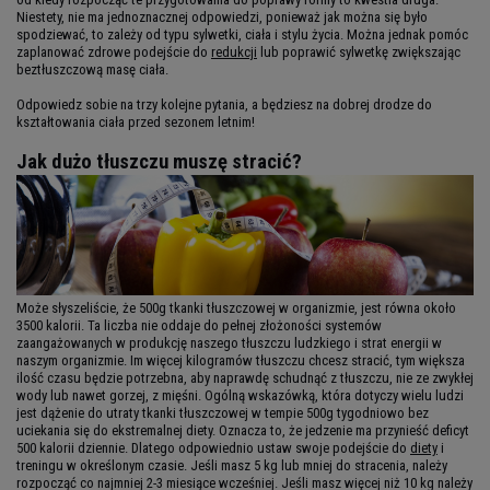
Niestety, nie ma jednoznacznej odpowiedzi, ponieważ jak można się było
spodziewać, to zależy od typu sylwetki, ciała i stylu życia. Można jednak pomóc
zaplanować zdrowe podejście do
redukcji
lub poprawić sylwetkę zwiększając
beztłuszczową masę ciała.
Odpowiedz sobie na trzy kolejne pytania, a będziesz na dobrej drodze do
kształtowania ciała przed sezonem letnim!
Jak dużo tłuszczu muszę stracić?
Może słyszeliście, że 500g tkanki tłuszczowej w organizmie, jest równa około
3500 kalorii. Ta liczba nie oddaje do pełnej złożoności systemów
zaangażowanych w produkcję naszego tłuszczu ludzkiego i strat energii w
naszym organizmie. Im więcej kilogramów tłuszczu chcesz stracić, tym większa
ilość czasu będzie potrzebna, aby naprawdę schudnąć z tłuszczu, nie ze zwykłej
wody lub nawet gorzej, z mięśni. Ogólną wskazówką, która dotyczy wielu ludzi
jest dążenie do utraty tkanki tłuszczowej w tempie 500g tygodniowo bez
uciekania się do ekstremalnej diety. Oznacza to, że jedzenie ma przynieść deficyt
500 kalorii dziennie. Dlatego odpowiednio ustaw swoje podejście do
diety
i
treningu w określonym czasie. Jeśli masz 5 kg lub mniej do stracenia, należy
rozpocząć co najmniej 2-3 miesiące wcześniej. Jeśli masz więcej niż 10 kg należy