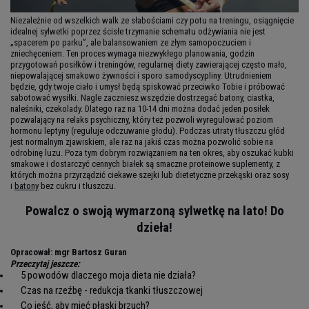
Niezależnie od wszelkich walk ze słabościami czy potu na treningu, osiągnięcie
idealnej sylwetki poprzez ścisłe trzymanie schematu odżywiania nie jest
„spacerem po parku”, ale balansowaniem ze złym samopoczuciem i
zniechęceniem. Ten proces wymaga niezwykłego planowania, godzin
przygotowań posiłków i treningów, regularnej diety zawierającej często mało,
niepowalającej smakowo żywności i sporo samodyscypliny. Utrudnieniem
będzie, gdy twoje ciało i umysł będą spiskować przeciwko Tobie i próbować
sabotować wysiłki. Nagle zaczniesz wszędzie dostrzegać batony, ciastka,
naleśniki, czekolady. Dlatego raz na 10-14 dni można dodać jeden posiłek
pozwalający na relaks psychiczny, który też pozwoli wyregulować poziom
hormonu leptyny (reguluje odczuwanie głodu). Podczas utraty tłuszczu głód
jest normalnym zjawiskiem, ale raz na jakiś czas można pozwolić sobie na
odrobinę luzu. Poza tym dobrym rozwiązaniem na ten okres, aby oszukać kubki
smakowe i dostarczyć cennych białek są smaczne proteinowe suplementy, z
których można przyrządzić ciekawe szejki lub dietetyczne przekąski oraz sosy
i
batony
bez cukru i tłuszczu.
Powalcz o swoją wymarzoną sylwetkę na lato! Do
dzieła!
Opracował: mgr Bartosz Guran
Przeczytaj jeszcze:
5 powodów dlaczego moja dieta nie działa?
Czas na rzeźbę - redukcja tkanki tłuszczowej
Co jeść, aby mieć płaski brzuch?