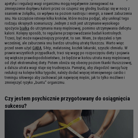
apetytu i regulacji wagi organizmu mogą negatywnie zareagować na
zmniejszenie dopływu kalorii przez co czujesz się głodny, budząc się w nocy z
ssaniem w żołądku, co wpływa na poziom nastroju i energii, a nawet zaburzenia
snu. Na szczęście istnieje kilka kroków, które można podjąć, aby uniknąć tego
rodzaju skrajnych scenariuszy. Jednym z nich jest utrzymanie wysokiego
spożycia
białka
do utrzymania masy mięśniowej, pomimo utrzymywania deficytu
kalorii. Kolejny sposób, to regularne przeprowadzanie badań kontrolnych.
Trzeci, być może najważniejszy priorytet, to sen. Wiem, że słyszałeś o tym
wcześniej, ale zaburzenia snu bardzo utrudnią utratę tłuszczu. Warto więc
przed snem użyć
GABA
, 5-htp, melatoninę, kozłek lekarski, szyszki chmielu. W
prawie wszystkich przypadkach, traci się wagę po rozpoczęciu diety i pojawia
się większe prawdopodobieństwo, że będzie w końcu utrata masy mięśniowej
od zbyt ekstremalnej diety. Potem obniża się obecny poziom tkanki tłuszczowej,
a dalsza utrata wagi staje się trudniejsza. Pamiętaj, aby złagodzić swoją fazę
redukcji na kolejne kilka tygodni, należy dodać więcej intensywnego cardio i
treningu siłowego aby zachować jak najwięcej mięśni, jak to tylko możliwe i
zmniejszyć ryzyko „buntu” organizmu.
Czy jestem psychicznie przygotowany do osiągnięcia
sukcesu?