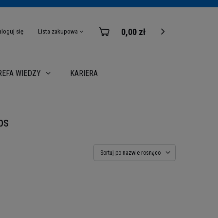
0,00 zł
aloguj się
Lista zakupowa
KARIERA
REFA WIEDZY
ps
Sortuj po nazwie rosnąco