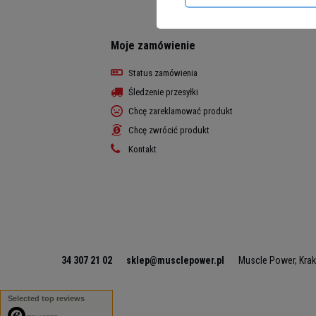
Moje zamówienie
Status zamówienia
Śledzenie przesyłki
Chcę zareklamować produkt
Chcę zwrócić produkt
Kontakt
34 307 21 02
sklep@musclepower.pl
Muscle Power
,
Kra
Selected top reviews