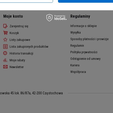
Moje konto
Regulaminy
Informacje o sklepie
Zarejestruj się
Wysyłka
Koszyk
Sposoby płatności i prowizje
Listy zakupowe
Regulamin
Lista zakupionych produktów
Polityka prywatności
Historia transakcji
Odstąpienie od umowy
Moje rabaty
Kariera
Newsletter
Współpraca
kowska 45 lok. 86/87a
,
42-200
Częstochowa