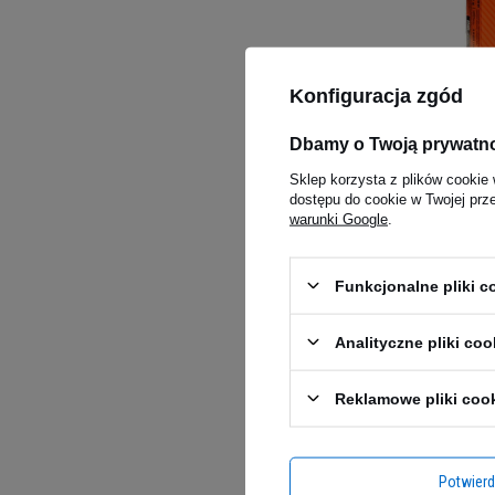
Konfiguracja zgód
OLIMP 
Dbamy o Twoją prywatn
Extrem
4.98
(5
Sklep korzysta z plików cookie 
78,99
dostępu do cookie w Twojej prz
warunki Google
.
Kup do 20
Funkcjonalne pliki 
Analityczne pliki coo
Reklamowe pliki coo
Potwier