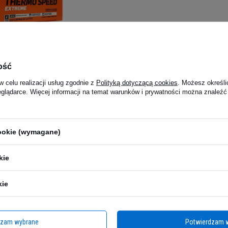
Thermo Speed
ość
e Mega Caps - 120caps
0)
w celu realizacji usług zgodnie z
Polityką dotyczącą cookies
. Możesz określi
 zł
eglądarce. Więcej informacji na temat warunków i prywatności można znaleźć
:00 -
wysyłka dzisiaj
cookie (wymagane)
kie
kie
dzam wybrane
Potwierdzam 