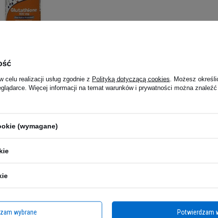
tathione 500mg -
ość
.
)
w celu realizacji usług zgodnie z
Polityką dotyczącą cookies
. Możesz określi
9 zł
eglądarce. Więcej informacji na temat warunków i prywatności można znaleźć
:00 -
wysyłka dzisiaj
cookie (wymagane)
kie
kie
dzam wybrane
Potwierdzam 