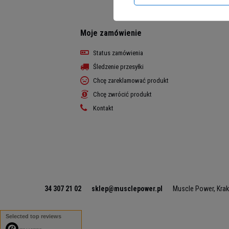
Moje zamówienie
Status zamówienia
Śledzenie przesyłki
Chcę zareklamować produkt
Chcę zwrócić produkt
Kontakt
34 307 21 02
sklep@musclepower.pl
Muscle Power
,
Kra
Selected top reviews