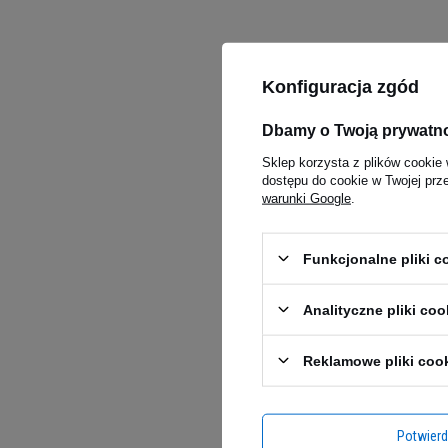
Konfiguracja zgód
NOW Glu
Dbamy o Twoją prywatn
60vcaps
5.00
(7
Sklep korzysta z plików cookie 
100,0
dostępu do cookie w Twojej prz
warunki Google
.
Kup do 20
Funkcjonalne pliki 
Analityczne pliki coo
Reklamowe pliki coo
Potwier