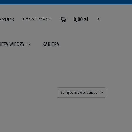
0,00 zł
aloguj się
Lista zakupowa
KARIERA
REFA WIEDZY
Sortuj po nazwie rosnąco