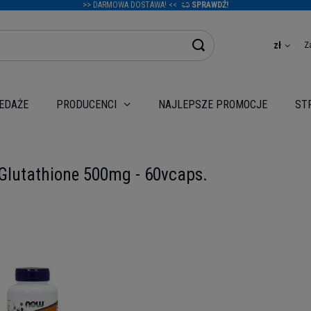
>> DARMOWA DOSTAWA! <<
SPRAWDŹ!
Z
zł
EDAŻE
NAJLEPSZE PROMOCJE
PRODUCENCI
ST
lutathione 500mg - 60vcaps.