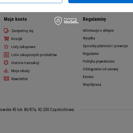
Moje konto
Regulaminy
Informacje o sklepie
Zarejestruj się
Wysyłka
Koszyk
Sposoby płatności i prowizje
Listy zakupowe
Regulamin
Lista zakupionych produktów
Polityka prywatności
Historia transakcji
Odstąpienie od umowy
Moje rabaty
Kariera
Newsletter
Współpraca
kowska 45 lok. 86/87a
,
42-200
Częstochowa