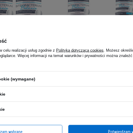
S ProbioBALANCE
ALINESS ProbioBALANCE
ALINESS 
acterium Balance 10mld
Bifidobacterium Balance 10mld
Bifidobac
ość
vcaps
- 30vcaps
- 3x 30vc
O NIEDOSTĘPNY
CHWILOWO NIEDOSTĘPNY
CHWILOWO 
w celu realizacji usług zgodnie z
Polityką dotyczącą cookies
. Możesz określi
 zł
107,73
eglądarce. Więcej informacji na temat warunków i prywatności można znaleźć
39,90 zł
ajniższa cena z 30 dni przed
119,70 zł
Na
przed obniż
cookie (wymagane)
kie
kie
dzam wybrane
Potwierdzam 