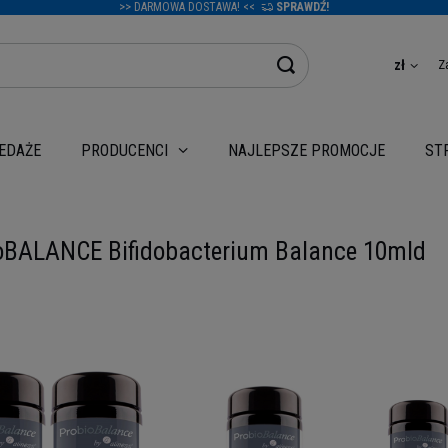
>> DARMOWA DOSTAWA! <<
SPRAWDŹ!
Z
zł
EDAŻE
NAJLEPSZE PROMOCJE
PRODUCENCI
ST
oBALANCE Bifidobacterium Balance 10mld