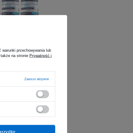
ProbioBALANCE
terium Balance 10mld
aps
NIEDOSTĘPNY
ć warunki przechowywania lub
 zł
 także na stronie
Prywatność i
jniższa cena z 30 dni
ką
Zawsze aktywne
wszystkie