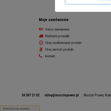
Moje zamówienie
Status zamówienia
Śledzenie przesyłki
Chcę zareklamować produkt
Chcę zwrócić produkt
Kontakt
34 307 21 02
sklep@musclepower.pl
Muscle Power
,
Kra
Selected top reviews