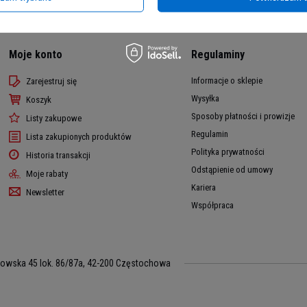
Moje konto
Regulaminy
Informacje o sklepie
Zarejestruj się
Wysyłka
Koszyk
Sposoby płatności i prowizje
Listy zakupowe
Regulamin
Lista zakupionych produktów
Polityka prywatności
Historia transakcji
Odstąpienie od umowy
Moje rabaty
Kariera
Newsletter
Współpraca
kowska 45 lok. 86/87a
,
42-200
Częstochowa