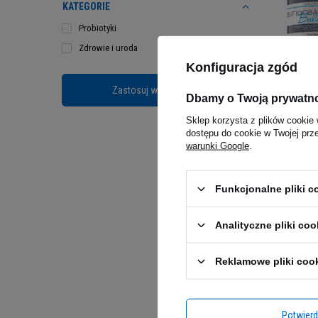
KATEGORIE
Probiotyki
Zdrowie i uroda
Konfiguracja zgód
ALINES
Zastosuj wybrane filtry
Bifidob
Dbamy o Twoją prywatn
- 2x 30
CHWILOW
Sklep korzysta z plików cookie 
75,82
dostępu do cookie w Twojej prz
warunki Google
.
79,80 zł
N
obniżką
Funkcjonalne pliki 
Analityczne pliki coo
Reklamowe pliki coo
Potwier