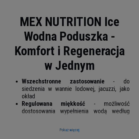
MEX NUTRITION Ice
Wodna Poduszka -
Komfort i Regeneracja
w Jednym
Wszechstronne zastosowanie
- do
siedzenia w wannie lodowej, jacuzzi, jako
okład
Regulowana miękkość
- możliwość
dostosowania wypełnienia wodą według
preferencji
Lekka i poręczna
- waga 37g, wymiary
Pokaż więcej
40x30 cm ułatwiające transport