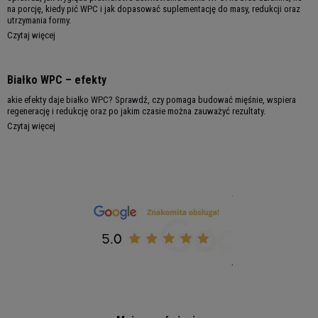
na porcję, kiedy pić WPC i jak dopasować suplementację do masy, redukcji oraz
przeznaczony do diagnozowania, leczenia lub
utrzymania formy.
zapobiegania jakiejkolwiek chorobie.
Czytaj więcej
RWS**
W 100 g
W 30 g
Białko WPC – efekty
Składniki
dla
d
produktu
produktu
100 g
akie efekty daje białko WPC? Sprawdź, czy pomaga budować mięśnie, wspiera
regenerację i redukcję oraz po jakim czasie można zauważyć rezultaty.
Czytaj więcej
Wartość
1666 kJ
20%
500 kJ /
energetyczna
/ 394
118 kcal
kcal
Tłuszcz
5,7 g
8,10%
1,7 g
- w tym kwasy
3,3 g
16,50%
1 g
tłuszczowe
nasycone
Węglowodany
15,6 g
6%
4,7 g