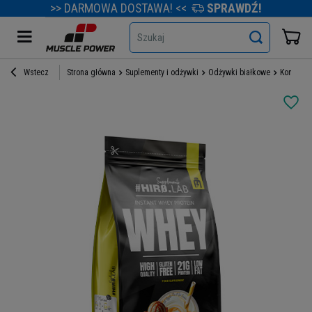
>> DARMOWA DOSTAWA! <<
SPRAWDŹ!
Szukaj
Wstecz
Strona główna
Suplementy i odżywki
Odżywki białkowe
Koncentr