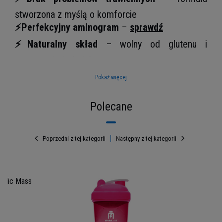
stworzona z myślą o komforcie
⚡Perfekcyjny aminogram
–
sprawdź
⚡Naturalny skład
– wolny od glutenu i
sztucznych dodatków
Pokaż więcej
Polecane
Poprzedni z tej kategorii
Następny z tej kategorii
olic Mass
Białko, które smakuje jak
nagroda!