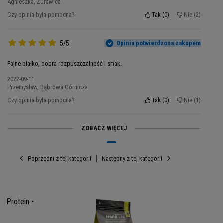
Agnieszka, Żurawica
oraz formułę, która
nie obciąża układu
Czy opinia była pomocna?
Tak
0
Nie
2
trawiennego.
Smaki? Nie tylko zaspokajają
ochotę na coś pysznego, ale także sprawiają, że
suplementacja staje się przyjemnością. Bez
5/5
Opinia potwierdzona zakupem
glutenu, bez sztucznych barwników – tylko to, co
Fajne białko, dobra rozpuszczalność i smak.
najlepsze dla Twojego ciała i podniebienia! Nie
zwlekaj – wybierz Instant Whey Protein Hiro.Lab i
2022-09-11
Przemysław, Dąbrowa Górnicza
ciesz się niezrównaną jakością, smakiem i
Czy opinia była pomocna?
Tak
0
Nie
1
skutecznością.
Dołącz do osób, które stawiają
na efektywność i przyjemność w jednym. Zamów
teraz i poczuj różnicę!
ZOBACZ WIĘCEJ
Poprzedni z tej kategorii
Następny z tej kategorii
y Protein -