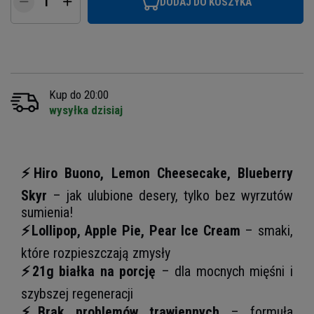
DODAJ DO KOSZYKA
Kup do 20:00
wysyłka dzisiaj
⚡Hiro Buono, Lemon Cheesecake, Blueberry
Skyr
– jak ulubione desery, tylko bez wyrzutów
sumienia!
⚡Lollipop, Apple Pie, Pear Ice Cream
– smaki,
które rozpieszczają zmysły
⚡21g białka na porcję
– dla mocnych mięśni i
szybszej regeneracji
⚡Brak problemów trawiennych
– formuła