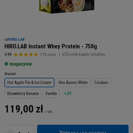
od
HIRO.LAB
HIRO.LAB Instant Whey Protein - 750g
635
osób kupiło ostatnio
4.99
173 ocen
W magazynie
Wariant
Hot Apple Pie & Ice Cream
Hiro Buono White
Cookies
+29
Strawberry Banana
Vanilla
119,00 zł
/
szt.