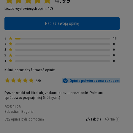
proteinowej.
Produkt od Hiro składa się z co
najmniej 80% białka i nieznacznej ilości laktozy.
Liczba wystawionych opinii: 173
Jest to zasługa zastosowanego
procesu
Napisz swoją opinię
mikrofiltracji, który oczyszcza proteiny ze
zbędnych dodatków.
W konsekwencji dostajesz
5
10
dokładnie to, czego potrzebujesz bez
4
0
wywoływania dyskomfortów trawiennych.
3
0
2
0
1
0
Kliknij ocenę aby filtrować opinie
5/5
Opinia potwierdzona zakupem
Pyszne smaki od HiroLab, znakomita rozpuszczalność. Polecam
spróbować przynajmniej 5 różnych :)
2025-01-28
Sebastian, Bogoria
Czy opinia była pomocna?
Tak
1
Nie
1