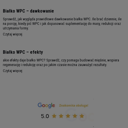
Instant Whey Protein
nie zawiera sztucznych
barwników i glutenu,
a do tego ma niewiele
Białko WPC – dawkowanie
tłuszczu. Dzięki temu, że występuje w dwunastu
Sprawdź, jak wygląda prawidłowe dawkowanie białka WPC. Ile brać dziennie, ile
wariantach smakowych masz pewność, że
na porcję, kiedy pić WPC i jak dopasować suplementację do masy, redukcji oraz
utrzymania formy.
znajdziesz coś dla siebie. Niezależnie od tego
Czytaj więcej
czy jesteś amatorem czekolady, wanilii, smaków
owocowych czy innych to Hiro.Lab ma odpowiedź
na każdą potrzebę. W skład produktu wchodzi
Białko WPC – efekty
WPC czyli
whey protein concentrate
akie efekty daje białko WPC? Sprawdź, czy pomaga budować mięśnie, wspiera
(koncentrat białka serwatki)
o świetnej
regenerację i redukcję oraz po jakim czasie można zauważyć rezultaty.
Czytaj więcej
rozpuszczalności. Wystarczy rozmieszać 30g
proszku w 150-180ml wody lub mleka. Przekonaj
się jak szybko ta odżywka zyskuje aksamitną
gładkość pozbawioną nieprzyjemnych grudek.
Idealnie nadaje się nawet dla wybrednych
koneserów i smakoszy!