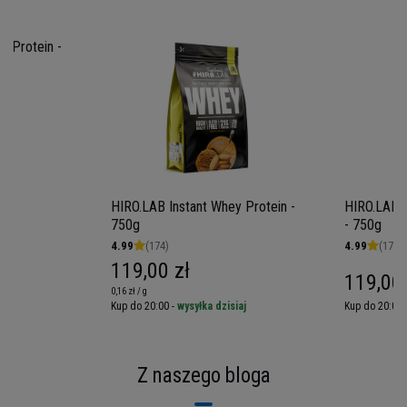
się po treningu. Dzięki czemu Twoje
treningi
będą mogły być częstsze i bardziej
y Protein -
intensywne.
HIRO.LAB Instant Whey Protein -
HIRO.LAB -
750g
- 750g
4.99
(174)
4.99
(174)
119,00 zł
119,00 
0,16 zł / g
iaj
Kup do 20:00 -
wysyłka dzisiaj
Kup do 20:00 
Hiro.Lab – Stworzyliśmy
najlepsze
Z naszego bloga