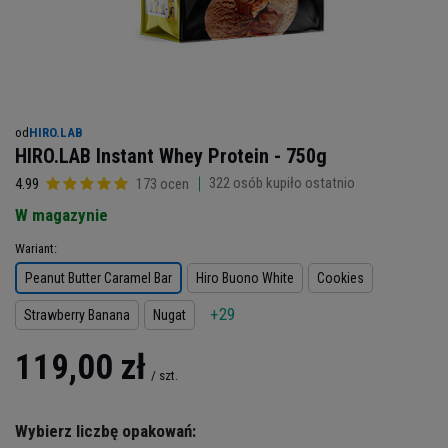
od
HIRO.LAB
HIRO.LAB Instant Whey Protein - 750g
322
osób kupiło ostatnio
4.99
173 ocen
W magazynie
Wariant
Peanut Butter Caramel Bar
Hiro Buono White
Cookies
+29
Strawberry Banana
Nugat
119,00 zł
/
szt.
Wybierz liczbę opakowań: