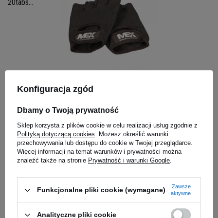
 120tabs -
człowieka, bez którego nie ma mowy o
prawidłowym funkcjonowaniu organizmu. To
właśnie ono stanowi materiał budulcowy, a także
wspiera regenerację pomagając odbudować
tkanki. Jednak wiele osób w codziennej diecie
nie zaspokaja
zapotrzebowania organizmu na
MEX NUTRITION - Train Hard
ACTIVLAB 
białko
.
Warto wówczas zacząć zażywać Instant
Black
Beauty - 2
Konfiguracja zgód
Whey Protein który pomoże Ci dostarczyć białko
w wyjątkowo szybki i smaczny sposób!
Dbamy o Twoją prywatność
Sklep korzysta z plików cookie w celu realizacji usług zgodnie z
28,99 zł
5,37 zł
zed obniżką:
Polityką dotyczącą cookies
. Możesz określić warunki
przechowywania lub dostępu do cookie w Twojej przeglądarce.
iaj
Kup do 20:00 -
wysyłka dzisiaj
Kup do 20:00 
Więcej informacji na temat warunków i prywatności można
znaleźć także na stronie
Prywatność i warunki Google
.
Zapytaj o produkt
Zawsze
Funkcjonalne pliki cookie (wymagane)
aktywne
Analityczne pliki cookie