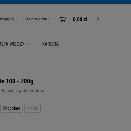
0,00 zł
aloguj się
Lista zakupowa
KARIERA
REFA WIEDZY
e 100 - 700g
6
osób kupiło ostatnio
Chocolate
Vanilla