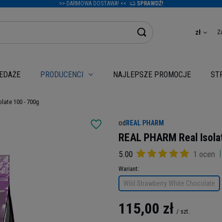
>> DARMOWA DOSTAWA! <<
SPRAWDŹ!
Z
zł
EDAŻE
NAJLEPSZE PROMOCJE
PRODUCENCI
ST
late 100 - 700g
od
REAL PHARM
REAL PHARM Real Isolat
5.00
1 ocen
Wariant
Wild Strawberry White Chocolate
115,00 zł
/
szt.