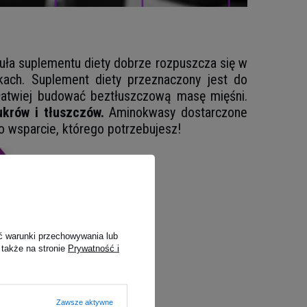
uła suplementu diety dobrze rozpuszcza się w
kach. Suplement diety przeznaczony jest do
 łatwiej budować beztłuszczową masę mięśni.
ukrów i tłuszczów.
Aminokwasy dostarczone
o wsparcie, którego potrzebujesz!
ć warunki przechowywania lub
 także na stronie
Prywatność i
Zawsze aktywne