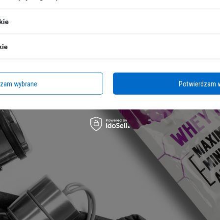
kie
kie
dzam wybrane
Potwierdzam 