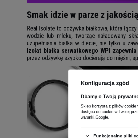
Smak idzie w parze z jakości
Real Isolate to odżywka białkowa, która łąc
wodzie lub mleku, tworząc naładowany skła
uzupełniania białka w diecie, nie tylko u 
Izolat białka serwatkowego WPI zapewnia 
przez odżywkę szybko docierają do mięśni, sp
Konfiguracja zgód
Dbamy o Twoją prywatn
Sklep korzysta z plików cookie 
dostępu do cookie w Twojej prz
warunki Google
.
Funkcjonalne pliki 