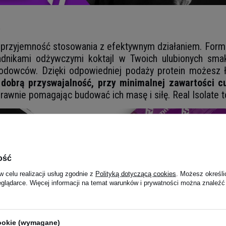
ą
zy przyjemność stosowania z efektywnym działaniem. Form
dnikami odżywczymi koktajl w Twoich ulubionych sma
zawodowców. Dzięki odpowiedniej podaży protein możesz
dobrą przyswajalność, przy minimalnej zawartości c
rawnie pomagając budować ich masę i siłę. Real Isolate t
ość
w celu realizacji usług zgodnie z
Polityką dotyczącą cookies
. Możesz określi
eglądarce. Więcej informacji na temat warunków i prywatności można znaleźć
cookie (wymagane)