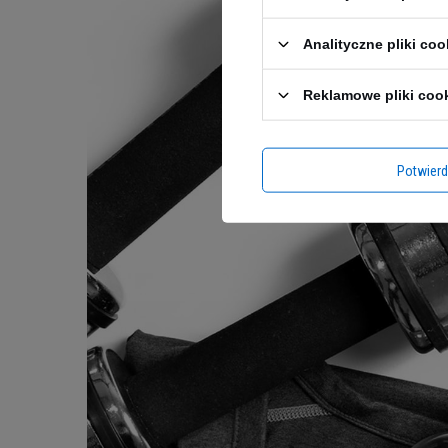
Analityczne pliki coo
Reklamowe pliki coo
Potwier