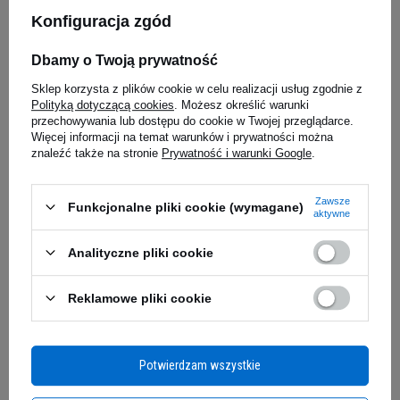
białka serwatkowego WPI zapewnia dobrą
Konfiguracja zgód
ALINESS - L-Lysine 500mg -
UNIVERSAL
przyswajalność, przy minimalnej zawartości
100vcaps.
600ml
cukrów i tłuszczów.
Aminokwasy dostarczone
Dbamy o Twoją prywatność
przez odżywkę szybko docierają do mięśni,
Sklep korzysta z plików cookie w celu realizacji usług zgodnie z
sprawnie pomagając budować ich masę i siłę.
Polityką dotyczącą cookies
. Możesz określić warunki
29,90 zł
11,13 z
Real Isolate to wsparcie, którego potrzebujesz!
przechowywania lub dostępu do cookie w Twojej przeglądarce.
Więcej informacji na temat warunków i prywatności można
iaj
Kup do 20:00 -
wysyłka dzisiaj
Kup do 20:00 
znaleźć także na stronie
Prywatność i warunki Google
.
Zawsze
Funkcjonalne pliki cookie (wymagane)
Zapytaj o produkt
aktywne
Analityczne pliki cookie
E-mail
Reklamowe pliki cookie
Pytanie
Potwierdzam wszystkie