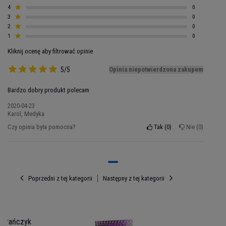
4
0
że to, co robisz, ma sens. Poczuj moc w swoich
3
0
mięśniach!
2
0
1
0
Kliknij ocenę aby filtrować opinie
5/5
Opinia niepotwierdzona zakupem
Bardzo dobry produkt polecam
2020-04-23
Karol, Medyka
Czy opinia była pomocna?
Tak
0
Nie
0
Poprzedni z tej kategorii
Następny z tej kategorii
Porcja: 30g
Porcji w opakowaniu: 23
ybrańczyk
Opakowanie: 700g