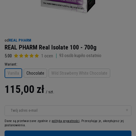
od
REAL PHARM
REAL PHARM Real Isolate 100 - 700g
93
osób kupiło ostatnio
5.00
1 ocen
Wariant
Vanilla
Chocolate
Wild Strawberry White Chocolate
115,00 zł
/
szt.
Twój adres e-mail
Dane są przetwarzane zgodnie z
polityką prywatności
. Przesyłając je, akceptujesz jej
postanowienia.