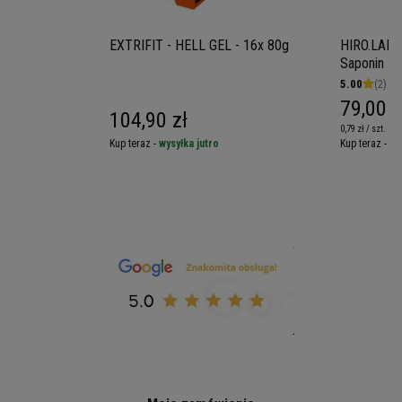
EXTRIFIT - HELL GEL - 16x 80g
HIRO.LAB 
Saponin - 
5.00
(2)
79,00 z
104,90 zł
0,79 zł / szt.
Kup teraz -
wysyłka jutro
Kup teraz -
wy