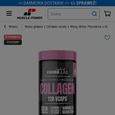
>> DARMOWA DOSTAWA! <<
SPRAWDŹ!
Szukaj
Wstecz
Strona główna
Zdrowie i uroda
Włosy, Skóra i Paznokcie
Hiro.La
W PROMOCJI
POLECANY