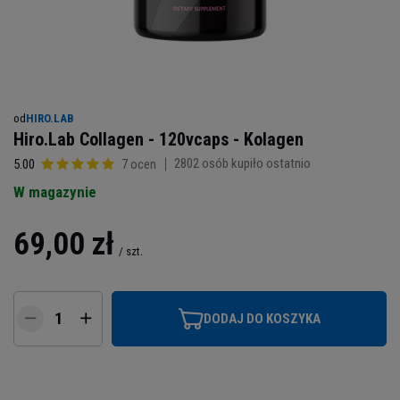
od
HIRO.LAB
Hiro.Lab Collagen - 120vcaps - Kolagen
2802
osób kupiło ostatnio
5.00
7 ocen
W magazynie
69,00 zł
/
szt.
DODAJ DO KOSZYKA