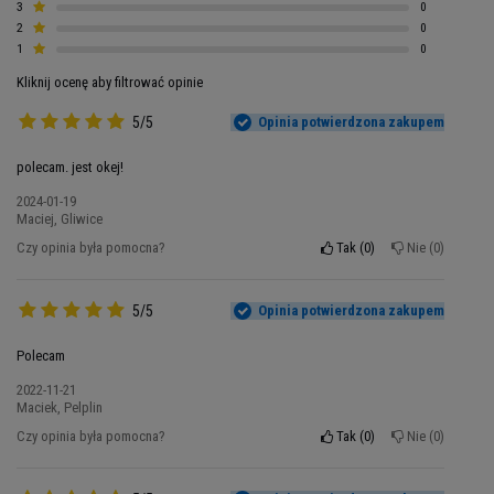
3
0
2
0
1
0
Kliknij ocenę aby filtrować opinie
5/5
Opinia potwierdzona zakupem
polecam. jest okej!
2024-01-19
Maciej, Gliwice
Czy opinia była pomocna?
Tak
0
Nie
0
Kwas hialuronowy i witamina C
5/5
Opinia potwierdzona zakupem
zawarte w Hiro.Lab Collagen
Polecam
2022-11-21
Kwas hialuronowy
– wiąże cząsteczki wody,
Maciek, Pelplin
dzięki czemu
bardzo szybko wchłania się do
Czy opinia była pomocna?
Tak
0
Nie
0
naszej skóry, włosów, paznokci
oraz chrząstki
stawowej utrzymując w nich odpowiedni poziom