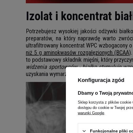
Izolat i koncentrat b
Potrzebujesz wysokiej jakości odżywki białko
preparatów, na który naprawdę warto zwró
ultrafiltrowany koncentrat WPC wzbogacony o 
niż 5 g aminokwasów rozgałęzionych (BCAA)
to podstawowy składnik mięśni, który przycz
widzenia sportowców - białko stymuluje wzr
uzyskania wymarzonej sylwetki.
Konfiguracja zgód
Dbamy o Twoją prywatn
Sklep korzysta z plików cookie 
dostępu do cookie w Twojej prz
warunki Google
.
Funkcjonalne pliki 