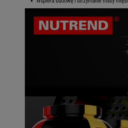
Wspiera budowę i utrzymanie masy mięś