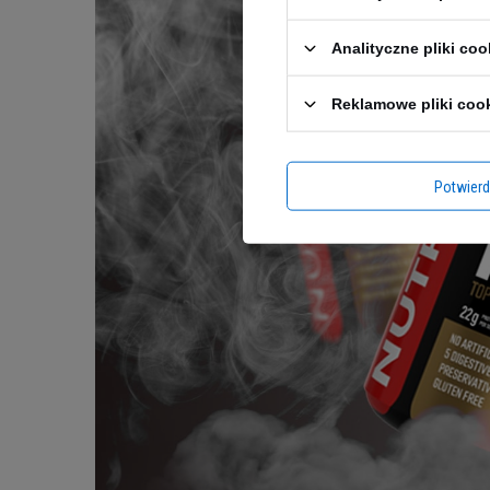
Analityczne pliki coo
Reklamowe pliki coo
Potwier