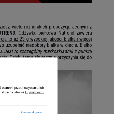
dziesz wiele różnorakich propozycji. Jednym z
UTREND
. Odżywka białkowa Nutrend zawiera
cja to aż 23 g wysokiej jakości białka i więcej
o uzupełnić niedobory białka w diecie. Białko
u.
Jest to szczególny markoskładnik z punktu
ację.
Dzięki temu skutecznie przyczynia się do
ć warunki przechowywania lub
 także na stronie
Prywatność i
Zawsze aktywne