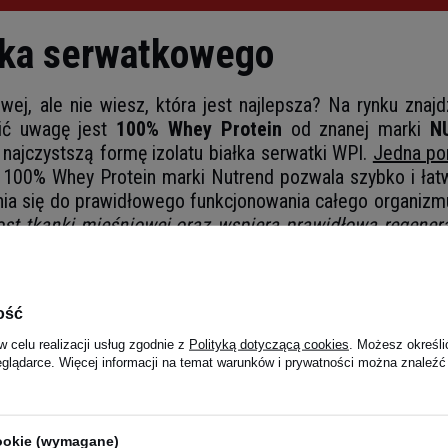
iałka serwatkowego
wej, ale nie wiesz, która jest najlepsza? Na rynku znaj
cić uwagę jest
100% Whey Protein
od znanej marki
N
najczystszą formę izolatu białka serwatki WPI.
Jedna por
. 100% Whey Protein marki Nutrend pozwala szybko i łatw
ynia się do prawidłowego funkcjonowania całego organizm
ost tkanki mięśniowej oraz wspiera prawidłową regener
ość
w celu realizacji usług zgodnie z
Polityką dotyczącą cookies
. Możesz określi
eglądarce. Więcej informacji na temat warunków i prywatności można znaleźć
cookie (wymagane)