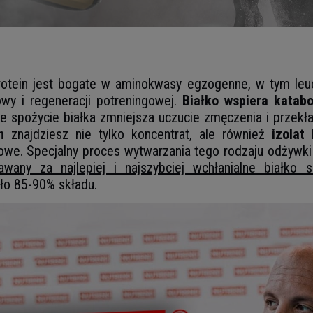
tein jest bogate w aminokwasy egzogenne, w tym leucyn
wy i regeneracji potreningowej.
Białko wspiera katabo
 spożycie białka zmniejsza uczucie zmęczenia i przekł
n
znajdziesz nie tylko koncentrat, ale również
izolat
owe. Specjalny proces wytwarzania tego rodzaju odżywki
nawany za najlepiej i najszybciej wchłanialne białko 
ło 85-90% składu.