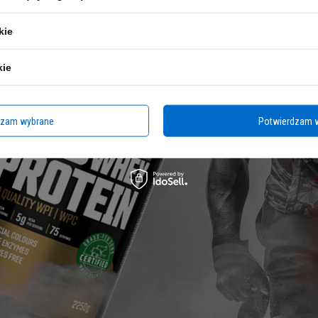
kie
kie
dzam wybrane
Potwierdzam 