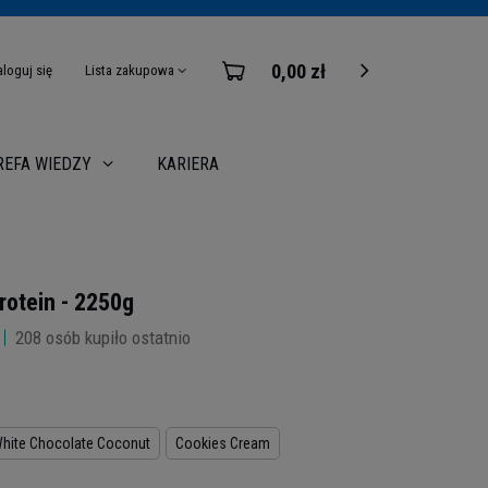
0,00 zł
aloguj się
Lista zakupowa
KARIERA
REFA WIEDZY
otein - 2250g
208
osób kupiło ostatnio
hite Chocolate Coconut
Cookies Cream