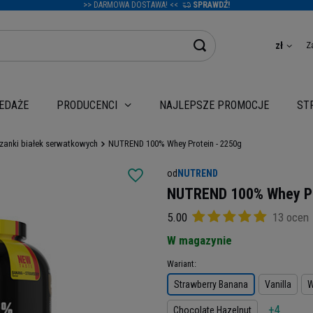
>> DARMOWA DOSTAWA! <<
SPRAWDŹ!
Z
zł
EDAŻE
NAJLEPSZE PROMOCJE
PRODUCENCI
ST
zanki białek serwatkowych
NUTREND 100% Whey Protein - 2250g
od
NUTREND
NUTREND 100% Whey Pr
5.00
13 ocen
W magazynie
Wariant
Strawberry Banana
Vanilla
W
+4
Chocolate Hazelnut