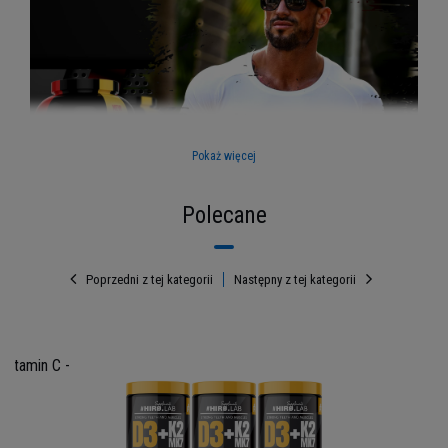
Pokaż więcej
Polecane
Poprzedni z tej kategorii
Następny z tej kategorii
Izolat i koncentrat
białka serwatkowego
Vitamin C -
Potrzebujesz wysokiej jakości odżywki białkowej,
ale nie wiesz, która jest najlepsza? Na rynku
znajdziesz wiele różnorakich propozycji. Jednym