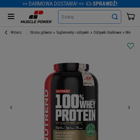
>> DARMOWA DOSTAWA! <<
SPRAWDŹ!
Szukaj
Wstecz
Strona główna
Suplementy i odżywki
Odżywki białkowe
Mieszank