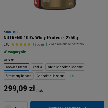
od
NUTREND
NUTREND 100% Whey Protein - 2250g
294
osób kupiło ostatnio
5.00
13 ocen
W magazynie
Wariant
Cookies Cream
Vanilla
White Chocolate Coconut
+4
Strawberry Banana
Chocolate Hazelnut
299,09 zł
/
szt.