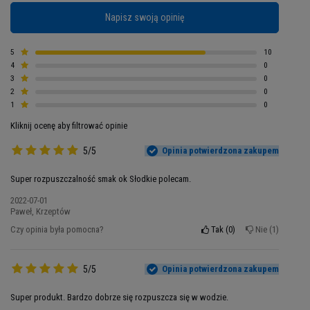
anabolicznie.
Optymalne spożycie białka
Napisz swoją opinię
zmniejsza uczucie zmęczenia i przekłada się na
możliwość wykonywania dłuższych i cięższych
treningów.
W 100% Whey Protein
znajdziesz nie
5
10
4
0
tylko koncentrat, ale również
izolat białka
3
0
serwatkowego
. Izolaty to najbardziej
2
0
zaawansowane technologicznie odżywki
1
0
białkowe. Specjalny proces wytwarzania tego
Kliknij ocenę aby filtrować opinie
rodzaju odżywki białkowej wspiera w utrzymaniu
5/5
Opinia potwierdzona zakupem
wartościowych i bioaktywnych składników.
Izolat
jest uznawany za najlepiej i najszybciej
Super rozpuszczalność smak ok Słodkie polecam.
wchłanialne białko serwatkowe
. Dodatkowo
2022-07-01
prawie nie zawiera węglowodanów i tłuszczu -
Paweł, Krzeptów
białko stanowi około 85-90% składu.
Czy opinia była pomocna?
Tak
0
Nie
1
5/5
Opinia potwierdzona zakupem
Super produkt. Bardzo dobrze się rozpuszcza się w wodzie.