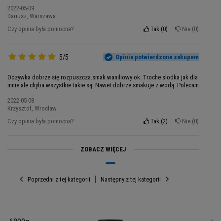
2022-05-09
Dariusz, Warszawa
Czy opinia była pomocna?
Tak
0
Nie
0
5/5
Opinia potwierdzona zakupem
Porcja: 30g
Odzywka dobrze się rozpuszcza.smak waniliowy ok. Troche slodka jak dla
mnie ale chyba wszystkie takie są. Nawet dobrze smakuje z wodą. Polecam
Porcji w opakowaniu: 75
Opakowanie: 2250g
2022-05-08
Krzysztof, Wrocław
Składniki 100% Whey Protein
- wszystkie
Czy opinia była pomocna?
Tak
2
Nie
0
smaki
: koncentrat białka
serwatkowego
(zawiera
lecytynę słonecznikową i substancję
ZOBACZ WIĘCEJ
przeciwzbrylającą: fosforan wapnia), izolat
białka
serwatkowego
(zawiera lecytynę
sojową
),
kakao (smak: czekolada+kakao i
Poprzedni z tej kategorii
Następny z tej kategorii
czekolada+wiśnia)
błonnik
pszenny
bezglutenowy, stabilizator: guma
akacjowa i guma ksantanowa, aromat, koncentrat