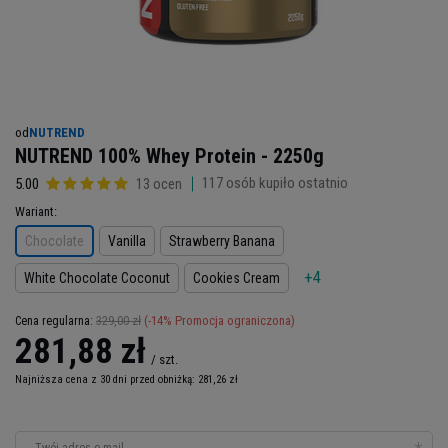
od
NUTREND
NUTREND 100% Whey Protein - 2250g
117
osób kupiło ostatnio
5.00
13 ocen
Wariant
Chocolate
Vanilla
Strawberry Banana
+4
White Chocolate Coconut
Cookies Cream
329,00 zł
(-
14
% Promocja ograniczona)
Cena regularna:
281,88 zł
/
szt.
Najniższa cena z 30 dni przed obniżką:
281,26 zł
Twój adres e-mail