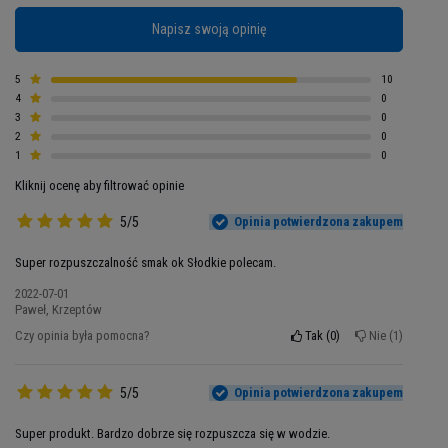
anabolicznie.
Optymalne spożycie białka
Napisz swoją opinię
zmniejsza uczucie zmęczenia i przekłada się na
możliwość wykonywania dłuższych i cięższych
5
10
treningów.
W 100% Whey Protein
znajdziesz nie
4
0
tylko koncentrat, ale również
izolat białka
3
0
2
0
serwatkowego
. Izolaty to najbardziej
1
0
zaawansowane technologicznie odżywki
Kliknij ocenę aby filtrować opinie
białkowe. Specjalny proces wytwarzania tego
rodzaju odżywki białkowej wspiera zachowanie
5/5
Opinia potwierdzona zakupem
wartościowych i bioaktywnych składników.
Izolat
jest uznawany za najlepiej i najszybciej
Super rozpuszczalność smak ok Słodkie polecam.
wchłanialne białko serwatkowe
. Dodatkowo
2022-07-01
prawie nie zawiera węglowodanów i tłuszczu -
Paweł, Krzeptów
białko stanowi około 85-90% składu.
Czy opinia była pomocna?
Tak
0
Nie
1
5/5
Opinia potwierdzona zakupem
Super produkt. Bardzo dobrze się rozpuszcza się w wodzie.