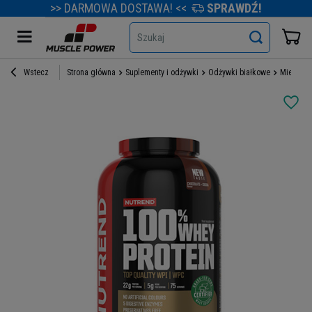
>> DARMOWA DOSTAWA! <<
SPRAWDŹ!
Szukaj
Wstecz
Strona główna
Suplementy i odżywki
Odżywki białkowe
Mieszank