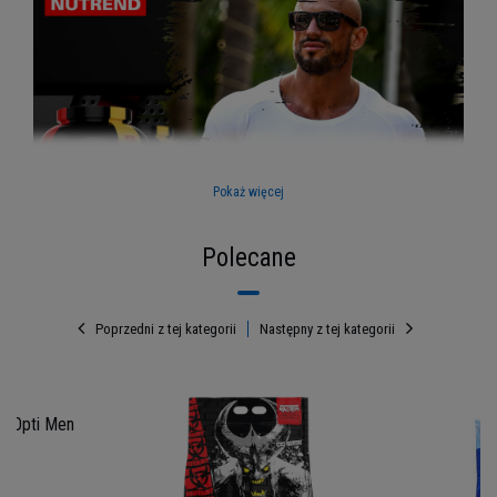
Pokaż więcej
Polecane
Poprzedni z tej kategorii
Następny z tej kategorii
Izolat i koncentrat
białka serwatkowego
 Opti Men
Potrzebujesz wysokiej jakości odżywki białkowej,
ale nie wiesz, która jest najlepsza? Na rynku