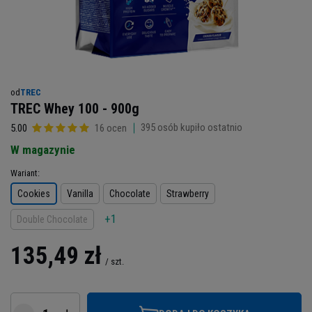
od
TREC
TREC Whey 100 - 900g
395
osób kupiło ostatnio
5.00
16 ocen
W magazynie
Wariant
Cookies
Vanilla
Chocolate
Strawberry
+1
Double Chocolate
135,49 zł
/
szt.