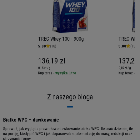
także wprowadzenie odżywki białkowej jako
składnika naleśników czy omletów.
Wykorzystując Whey 100 otrzymasz klasyczny
posiłek w nowej odsłonie!
TREC Whey 100 - 900g
TREC Whey
5.00
(18)
5.00
(18)
136,19 zł
137,29 
0,15 zł / g
0,15 zł / g
Kup teraz -
wysyłka jutro
Kup teraz -
wy
Z naszego bloga
Porcja: 30g
Porcji w opakowaniu: 30
Białko WPC – dawkowanie
Opakowanie: 900g
Sprawdź, jak wygląda prawidłowe dawkowanie białka WPC. Ile brać dziennie, ile
na porcję, kiedy pić WPC i jak dopasować suplementację do masy, redukcji oraz
Składniki Whey 100:
Koncentrat białka
utrzymania formy.