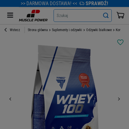
>> DARMOWA DOSTAWA! <<
SPRAWDŹ!
Szukaj
Wstecz
Strona główna
Suplementy i odżywki
Odżywki białkowe
Koncentr