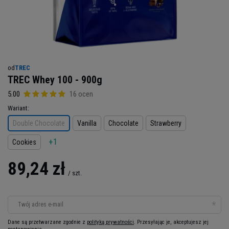
od
TREC
TREC Whey 100 - 900g
5.00
16 ocen
Wariant
Double Chocolate
Vanilla
Chocolate
Strawberry
+1
Cookies
89,24 zł
/
szt.
Twój adres e-mail
Dane są przetwarzane zgodnie z
polityką prywatności
. Przesyłając je, akceptujesz jej