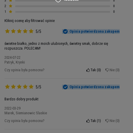
3
0
doskonale sprawdzi się jako produkt dla osób,
2
0
które przebywają na diecie redukcyjnej.
Dzieje
1
0
się tak, ponieważ przy wysokiej zawartości białka
Kliknij ocenę aby filtrować opinie
ma niewiele tłuszczu i węglowodanów.
5/5
Opinia potwierdzona zakupem
Wprowadzając do diety ten specyfik oparty o
koncentrat białka serwatkowego wiesz, że w
świetne białko, jedno z moich ulubionych, świetny smak, dobrze się
szybki i wygodny sposób dostarczasz do
rozpuszcza. POLECAM!
organizmu tylko to, czego potrzebuje bez
2024-07-22
zbędnych składników, które mogłyby zaburzyć
Patryk, Krynki
Twój plan odżywiania.
Czy opinia była pomocna?
Tak
0
Nie
0
5/5
Opinia potwierdzona zakupem
Bardzo dobry produkt
2022-03-29
Marek, Siemianowic Slaskie
Czy opinia była pomocna?
Tak
1
Nie
0