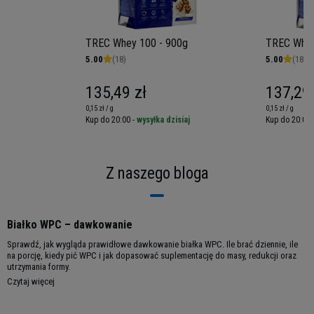
Wykorzystując Whey 100 otrzymasz klasyczny
posiłek w nowej odsłonie!
TREC Whey 100 - 900g
TREC Whey
5.00
(18)
5.00
(18)
135,49 zł
137,29 
0,15 zł / g
0,15 zł / g
iaj
Kup do 20:00 -
wysyłka dzisiaj
Kup do 20:00 
Z naszego bloga
Białko WPC – dawkowanie
Porcja: 30g
Porcji w opakowaniu: 30
Sprawdź, jak wygląda prawidłowe dawkowanie białka WPC. Ile brać dziennie, ile
na porcję, kiedy pić WPC i jak dopasować suplementację do masy, redukcji oraz
Opakowanie: 900g
utrzymania formy.
Czytaj więcej
Składniki Whey 100:
Koncentrat białka
serwatkowego (z
mleka
)(94,7 %); kakao w