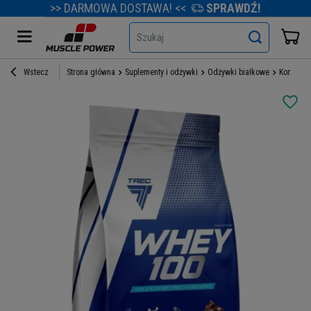
>> DARMOWA DOSTAWA! <<
SPRAWDŹ!
Szukaj
Wstecz
Strona główna
Suplementy i odżywki
Odżywki białkowe
Koncentr