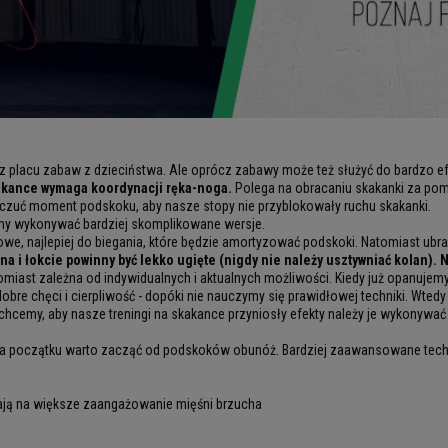
y z placu zabaw z dzieciństwa. Ale oprócz zabawy może też służyć do bardzo 
akance wymaga koordynacji ręka-noga.
Polega na obracaniu skakanki za pom
yczuć moment podskoku, aby nasze stopy nie przyblokowały ruchu skakanki.
emy wykonywać bardziej skomplikowane wersje.
e, najlepiej do biegania, które będzie amortyzować podskoki. Natomiast ubra
 i łokcie powinny być lekko ugięte (nigdy nie należy usztywniać kolan). 
miast zależna od indywidualnych i aktualnych możliwości. Kiedy już opanujemy 
obre chęci i cierpliwość - dopóki nie nauczymy się prawidłowej techniki. Wted
 chcemy, aby nasze treningi na skakance przyniosły efekty należy je wykonywać 
 początku warto zacząć od podskoków obunóż. Bardziej zaawansowane techni
ją na większe zaangażowanie mięśni brzucha