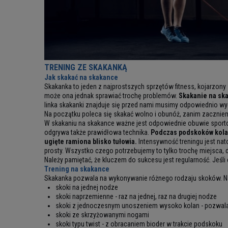
TRENING ZE SKAKANKĄ
Jak skakać na skakance
Skakanka to jeden z najprostszych sprzętów fitness, kojarzon
może ona jednak sprawiać trochę problemów.
Skakanie na sk
linka skakanki znajduje się przed nami musimy odpowiednio w
Na początku poleca się skakać wolno i obunóż, zanim zaczni
W skakaniu na skakance ważne jest odpowiednie obuwie sportow
odgrywa także prawidłowa technika.
Podczas podskoków kolana
ugięte ramiona blisko tułowia.
Intensywność treningu jest nato
prosty. Wszystko czego potrzebujemy to tylko trochę miejsca, d
Należy pamiętać, że kluczem do sukcesu jest regularność. Jeśli
Trening na skakance
Skakanka pozwala na wykonywanie różnego rodzaju skoków. Na
skoki na jednej nodze
skoki naprzemienne - raz na jednej, raz na drugiej nodze
skoki z jednoczesnym unoszeniem wysoko kolan - pozwala
skoki ze skrzyżowanymi nogami
skoki typu twist - z obracaniem bioder w trakcie podskoku