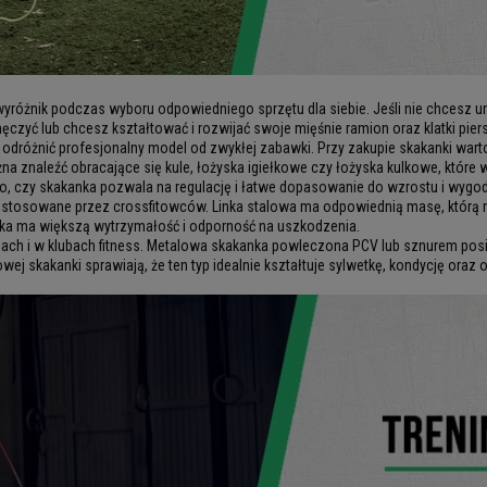
 wyróżnik podczas wyboru odpowiedniego sprzętu dla siebie. Jeśli nie chcesz u
zmęczyć lub chcesz kształtować i rozwijać swoje mięśnie ramion oraz klatki pie
 odróżnić profesjonalny model od zwykłej zabawki. Przy zakupie skakanki wart
a znaleźć obracające się kule, łożyska igiełkowe czy łożyska kulkowe, które
o, czy skakanka pozwala na regulację i łatwe dopasowanie do wzrostu i wygo
są stosowane przez crossfitowców. Linka stalowa ma odpowiednią masę, którą 
inka ma większą wytrzymałość i odporność na uszkodzenia.
niach i w klubach fitness. Metalowa skakanka powleczona PCV lub sznurem posi
skakanki sprawiają, że ten typ idealnie kształtuje sylwetkę, kondycję oraz o