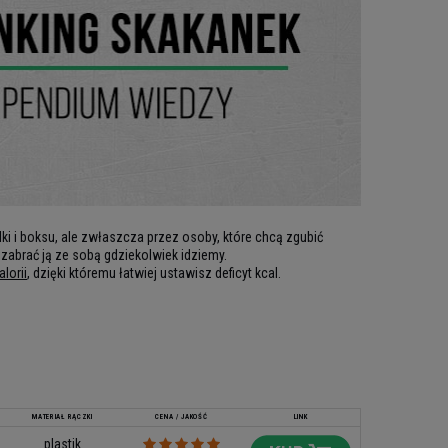
ki i boksu, ale zwłaszcza przez osoby, które chcą zgubić
 zabrać ją ze sobą gdziekolwiek idziemy.
alorii
, dzięki któremu łatwiej ustawisz deficyt kcal.
MATERIAŁ RĄCZKI
CENA / JAKOŚĆ
LINK
plastik