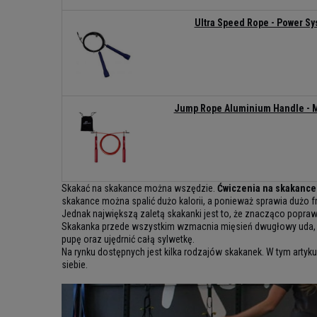
Ultra Speed Rope - Power S
Jump Rope Aluminium Handle - 
Skakać na skakance można wszędzie.
Ćwiczenia na skakance 
skakance można spalić dużo kalorii, a ponieważ sprawia dużo 
Jednak największą zaletą skakanki jest to, że znacząco popraw
Skakanka przede wszystkim wzmacnia mięsień dwugłowy uda, poś
pupę oraz ujędrnić całą sylwetkę.
Na rynku dostępnych jest kilka rodzajów skakanek. W tym artyk
siebie.