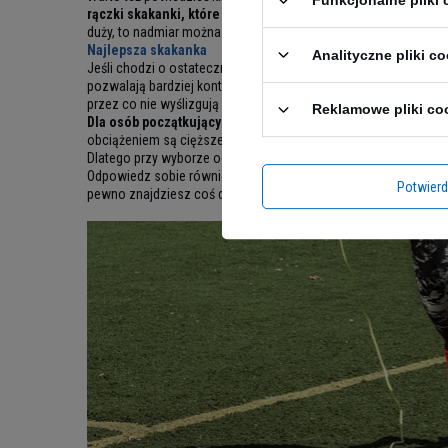
Funkcjonalne pliki
rączki skakanki, które powinny znajdować się na wysokości d
duży, to nadmiar można odciąć. Na wszelki wypadek jednak war
Najlepsza skakanka
Analityczne pliki co
Jeśli chodzi o ostateczny wybór odpowiedniej skakanki to u 
pozwalają bardziej kontrolować uchwyt i zachować tzw. luźny 
przez co nie wyślizgują się z ręki.
Reklamowe pliki co
Dla osób początkujących polecane są skakanki PCV, przezn
obciążeniem są cięższe, przez co zwiększają intensywność tre
Dlatego przy wyborze odpowiedniej skakanki dla siebie zastan
Odpowiedz sobie również na pytanie o stopień twojego zaawans
Potwier
pewno znajdziesz coś dla siebie.