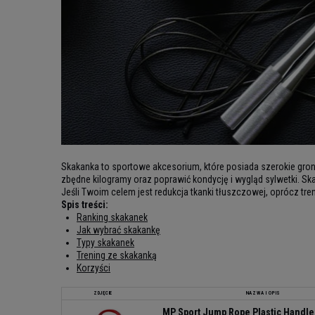
Skakanka to sportowe akcesorium, które posiada szerokie grono
zbędne kilogramy oraz poprawić kondycję i wygląd sylwetki. Ska
Jeśli Twoim celem jest redukcja tkanki tłuszczowej, oprócz tre
Spis treści:
Ranking skakanek
Jak wybrać skakankę
Typy skakanek
Trening ze skakanką
Korzyści
ZDJĘCIE
NAZWA I OPIS
MP Sport Jump Rope Plastic Handle