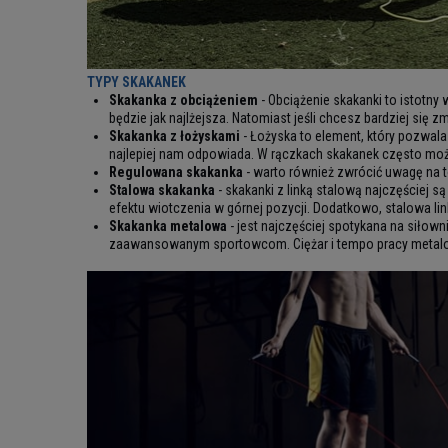
TYPY SKAKANEK
Skakanka z obciążeniem
- Obciążenie skakanki to istotny
będzie jak najlżejsza. Natomiast jeśli chcesz bardziej się 
Skakanka z łożyskami
- Łożyska to element, który pozwala
najlepiej nam odpowiada. W rączkach skakanek często możn
Regulowana skakanka
- warto również zwrócić uwagę na t
Stalowa skakanka
- skakanki z linką stalową najczęściej 
efektu wiotczenia w górnej pozycji. Dodatkowo, stalowa l
Skakanka metalowa
- jest najczęściej spotykana na siłow
zaawansowanym sportowcom. Ciężar i tempo pracy metalowej 