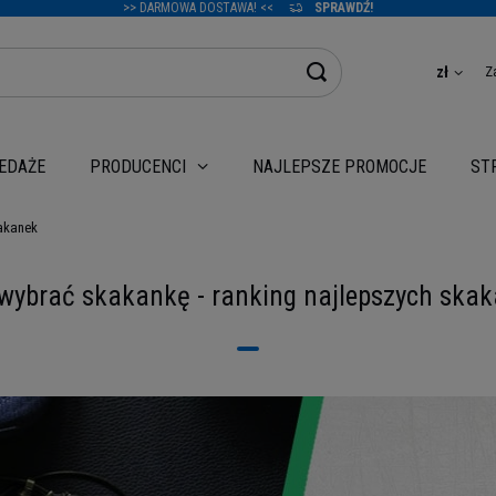
>> DARMOWA DOSTAWA! <<
SPRAWDŹ!
zł
Z
EDAŻE
NAJLEPSZE PROMOCJE
PRODUCENCI
ST
kakanek
wybrać skakankę - ranking najlepszych ska