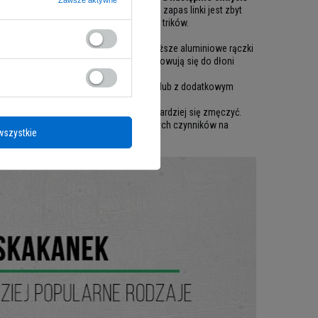
Zawsze aktywne
zej skakanki. Jeśli po wyregulowaniu zapas linki jest zbyt
ć skakankę podczas uczenia się nowych trików.
ktowany osobistymi preferencjami. Cięższe aluminiowe rączki
ie wymagają mocnego uścisku oraz dopasowują się do dłoni
miast skakanki sznurkowe, rzemieniowe lub z dodatkowym
ń czy raczej aby pozwoliła ci jak najbardziej się zmęczyć.
adnego problemu? Po przeanalizowaniu tych czynników na
wszystkie