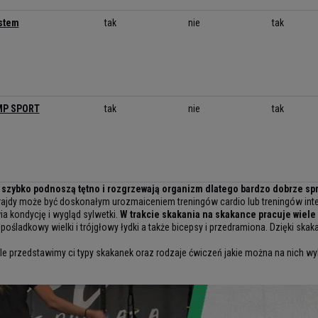
ystem
tak
nie
tak
MP SPORT
tak
nie
tak
szybko podnoszą tętno i rozgrzewają organizm dlatego bardzo dobrze spraw
frajdy może być doskonałym urozmaiceniem treningów cardio lub treningów in
ia kondycję i wygląd sylwetki.
W trakcie skakania na skakance pracuje wiele 
ladkowy wielki i trójgłowy łydki a także bicepsy i przedramiona. Dzięki ska
ule przedstawimy ci typy skakanek oraz rodzaje ćwiczeń jakie można na nich w