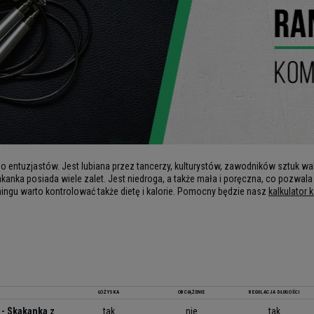
 entuzjastów. Jest lubiana przez tancerzy, kulturystów, zawodników sztuk wal
kanka posiada wiele zalet. Jest niedroga, a także mała i poręczna, co pozwala
ningu warto kontrolować także dietę i kalorie. Pomocny będzie nasz
kalkulator k
ŁOŻYSKA
OBCIĄŻENIE
REGULACJA DŁUGOŚCI
 - Skakanka z
tak
nie
tak