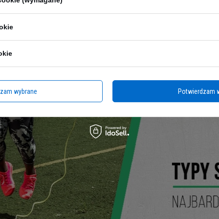
 cookie (wymagane)
olnej części klatki piersiowej.
Osoby początkujące powinny używać nieco dłużs
to zostawić kilka centymetrów zapasu po każdej stronie, aby móc wyregulowa
okie
osób początkujących i średniozaawansowanych prawdopodobnie będzie on pody
nadgarstek. Grubsze, owijane końcówki, często wykonane z miękkiej pianki n
okie
aczone do nauki ze względu na swoją lekkość
i zazwyczaj niską cenę. Nato
ningu.
ów się, czy chcesz aby skakanka pomagała ci w wykonywaniu kolejnych powtórze
owania - jesteś początkujący czy skakanie na skakance nie sprawia ci już ż
dzam wybrane
Potwierdzam 