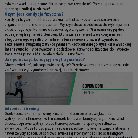
sylwetkowych. Jak poprawić kondycję i wytrzymałość? Poznaj sprawdzone
sposoby i zadbaj o zdrowie!
Czym jest kondycja fizyczna?
Kondycja fizyczna jest bardzo ważna, jeśli chcesz zachować sprawność
organizmu i dobre samopoczucie.
Wytrzymałość
to zdolność do wykonywania
określonego wysiłku mimo odczuwanego zmęczenia.
Wyróżnia się jej dwa
rodzaje: wytrzymałość tlenową, która związane jest z wykonywaniem
długotrwałego wysiłku o niskiej intensywności oraz wytrzymałość
beztlenową związaną z wykonywaniem krótkotrwałego wysiłku o wysokiej
intensywności.
Wprowadzenie dodatkowej aktywności fizycznej do Twojego
życia może przynieść Ci wiele radości i satysfakcji.
Jak polepszyć kondycję i wytrzymałość?
Chcesz wiedzieć, jak poprawić kondycję? Przede wszystkim trzeba się skupić
zarówno na wytrzymałości tlenowej, jak i beztlenowej.
Odpowiedni trening
Osoby początkujące powinny zacząć od stopniowego zwiększania
wytrzymałości tlenowej i w ten sposób budować kondycję organizmu. Jeśli
chcesz poprawić wytrzymałość tlenową postaw na spokojne i dłuższe
aktywności. Może to być jazda na rowerze, rolkach, pływanie, zajęcia fitness, a
nawet zwykły spacer.
Stopniowo zwiększaj intensywność i ilość treningów.