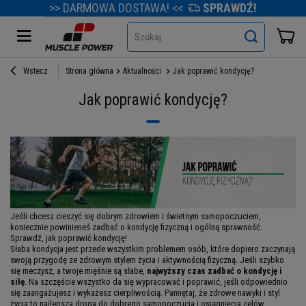
>> DARMOWA DOSTAWA! <<
SPRAWDŹ!
Szukaj
Wstecz
Strona główna
Aktualności
Jak poprawić kondycję?
Jak poprawić kondycję?
Jeśli chcesz cieszyć się dobrym zdrowiem i świetnym samopoczuciem,
koniecznie powinieneś zadbać o kondycję fizyczną i ogólną sprawność.
Sprawdź, jak poprawić kondycję!
Słaba kondycja jest przede wszystkim problemem osób, które dopiero zaczynają
swoją przygodę ze zdrowym stylem życia i aktywnością fizyczną. Jeśli szybko
się meczysz, a twoje mięśnie są słabe,
najwyższy czas zadbać o kondycję i
siłę
. Na szczęście wszystko da się wypracować i poprawić, jeśli odpowiednio
się zaangażujesz i wykażesz cierpliwością. Pamiętaj, że zdrowe nawyki i styl
życia to najlepsza droga do dobrego samopoczucia i osiągnięcia celów