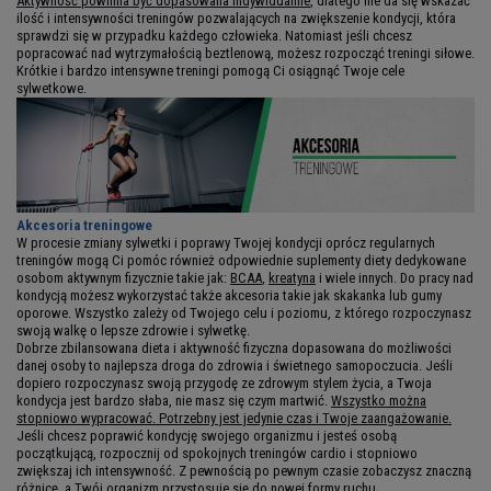
Aktywność powinna być dopasowana indywidualnie
, dlatego nie da się wskazać
ilość i intensywności treningów pozwalających na zwiększenie kondycji, która
sprawdzi się w przypadku każdego człowieka. Natomiast jeśli chcesz
popracować nad wytrzymałością beztlenową, możesz rozpocząć treningi siłowe.
Krótkie i bardzo intensywne treningi pomogą Ci osiągnąć Twoje cele
sylwetkowe.
Akcesoria treningowe
W procesie zmiany sylwetki i poprawy Twojej kondycji oprócz regularnych
treningów mogą Ci pomóc również odpowiednie suplementy diety dedykowane
osobom aktywnym fizycznie takie jak:
BCAA
,
kreatyna
i wiele innych. Do pracy nad
kondycją możesz wykorzystać także akcesoria takie jak skakanka lub gumy
oporowe. Wszystko zależy od Twojego celu i poziomu, z którego rozpoczynasz
swoją walkę o lepsze zdrowie i sylwetkę.
Dobrze zbilansowana dieta i aktywność fizyczna dopasowana do możliwości
danej osoby to najlepsza droga do zdrowia i świetnego samopoczucia. Jeśli
dopiero rozpoczynasz swoją przygodę ze zdrowym stylem życia, a Twoja
kondycja jest bardzo słaba, nie masz się czym martwić.
Wszystko można
stopniowo wypracować. Potrzebny jest jedynie czas i Twoje zaangażowanie.
Jeśli chcesz poprawić kondycję swojego organizmu i jesteś osobą
początkującą, rozpocznij od spokojnych treningów cardio i stopniowo
zwiększaj ich intensywność. Z pewnością po pewnym czasie zobaczysz znaczną
różnicę, a Twój organizm przystosuje się do nowej formy ruchu.