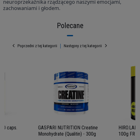
neuroprzekaźnika rządzącego naszymi emocjami,
zachowaniami i głodem.
Polecane
Poprzedni z tej kategorii
Następny z tej kategorii
360 caps.
GASPARI NUTRITION Creatine
HIRO.LAB C
Monohydrate (Qualitin) - 300g
100g FREE