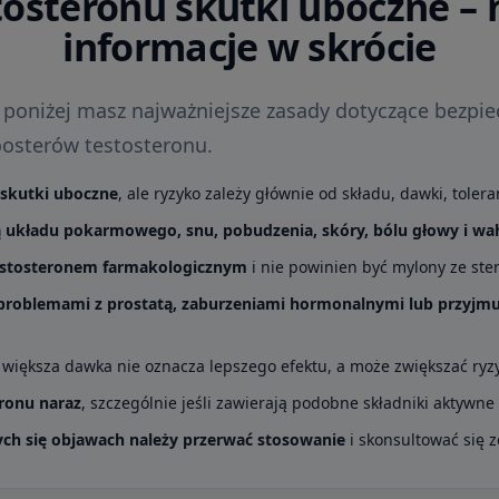
tosteronu skutki uboczne – 
informacje w skrócie
, poniżej masz najważniejsze zasady dotyczące bezpi
osterów testosteronu.
skutki uboczne
, ale ryzyko zależy głównie od składu, dawki, toler
ą układu pokarmowego, snu, pobudzenia, skóry, bólu głowy i wah
 testosteronem farmakologicznym
i nie powinien być mylony ze st
 problemami z prostatą, zaburzeniami hormonalnymi lub przyjmu
o większa dawka nie oznacza lepszego efektu, a może zwiększać ry
eronu naraz
, szczególnie jeśli zawierają podobne składniki aktywne
ych się objawach należy przerwać stosowanie
i skonsultować się z