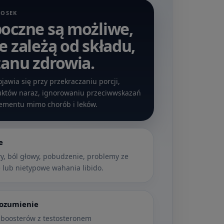
IOSEK
boczne są możliwe,
e zależą od składu,
tanu zdrowia.
jawia się przy przekraczaniu porcji,
uktów naraz, ignorowaniu przeciwwskazań
ementu mimo chorób i leków.
e
y, ból głowy, pobudzenie, problemy ze
 lub nietypowe wahania libido.
rozumienie
 boosterów z testosteronem