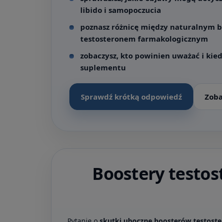
libido i samopoczucia
poznasz różnicę między naturalnym b
testosteronem farmakologicznym
zobaczysz, kto powinien uważać i kie
suplementu
Sprawdź krótką odpowiedź
Zoba
Boostery testos
Pytanie o
skutki uboczne boosterów testost