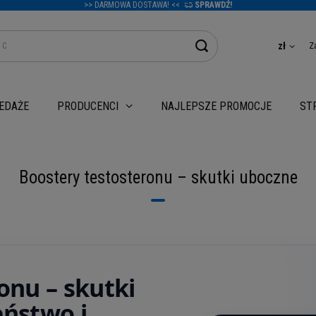
>> DARMOWA DOSTAWA! <<
SPRAWDŹ!
Z
zł
EDAŻE
NAJLEPSZE PROMOCJE
PRODUCENCI
ST
Boostery testosteronu – skutki uboczne
onu – skutki
eństwo i