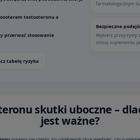
farmakologicznym lu
oosterem testosteronu a
Bezpieczne podejś
dy przerwać stosowanie
Wybierz przejrzysty s
stosuj suplementu ja
cz tabelę ryzyka
teronu skutki uboczne – dla
jest ważne?
eronu
pojawia się często, bo użytkownik chce wiedzieć, czy suplemen