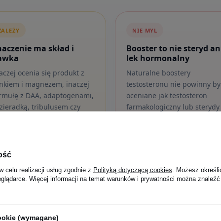
ZALEŻY
NIE MYL
naczenie ma skład i
Booster to nie steryd an
awka
lek hormonalny
aczej ocenia się produkt z
Naturalne boostery
nkiem i magnezem, inaczej
testosteronu nie powinny by
rmułę z DAA, adaptogenami,
oceniane jak testosteron
zieradką, tribulusem czy
farmakologiczny lub sterydy
ngkat ali.
anaboliczne.
ość
w celu realizacji usług zgodnie z
Polityką dotyczącą cookies
. Możesz określi
eglądarce. Więcej informacji na temat warunków i prywatności można znaleźć
ne przy rozsądnym stosowaniu, ale nie są produktem dla każde
w naraz, sprawdzaj skład i nie ignoruj przeciwwskazań zdrowotnych
cookie (wymagane)