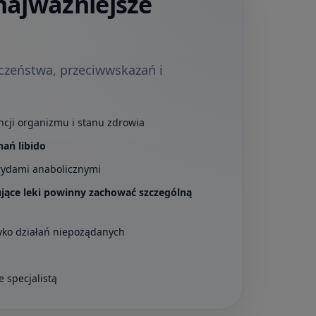
najważniejsze
eczeństwa, przeciwwskazań i
ancji organizmu i stanu zdrowia
ań libido
erydami anabolicznymi
jące leki powinny zachować szczególną
zyko działań niepożądanych
e specjalistą