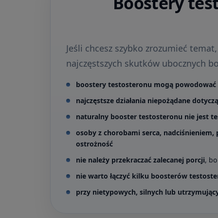
Boostery tes
Jeśli chcesz szybko zrozumieć temat
najczęstszych skutków ubocznych bo
boostery testosteronu mogą powodować 
najczęstsze działania niepożądane dotycz
naturalny booster testosteronu nie jest
osoby z chorobami serca, nadciśnieniem,
ostrożność
nie należy przekraczać zalecanej porcji
, b
nie warto łączyć kilku boosterów testost
przy nietypowych, silnych lub utrzymując