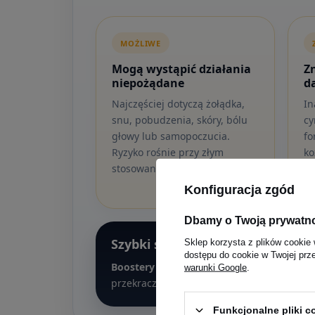
MOŻLIWE
Mogą wystąpić działania
Z
niepożądane
d
Najczęściej dotyczą żołądka,
In
snu, pobudzenia, skóry, bólu
cy
głowy lub samopoczucia.
fo
Ryzyko rośnie przy złym
ko
stosowaniu.
to
Konfiguracja zgód
Dbamy o Twoją prywatn
Szybki skrót
Sklep korzysta z plików cookie 
dostępu do cookie w Twojej prz
Boostery testosteronu mogą być bezpiecz
warunki Google
.
przekraczaj dawki, nie łącz wielu boosteró
Funkcjonalne pliki 