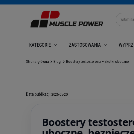
WYPRZ
KATEGORIE
ZASTOSOWANIA
Strona główna
Blog
Boostery testosteronu – skutki uboczne
Data publikacji:
2026-05-20
Boostery testoster
uboczne, bezpiecz