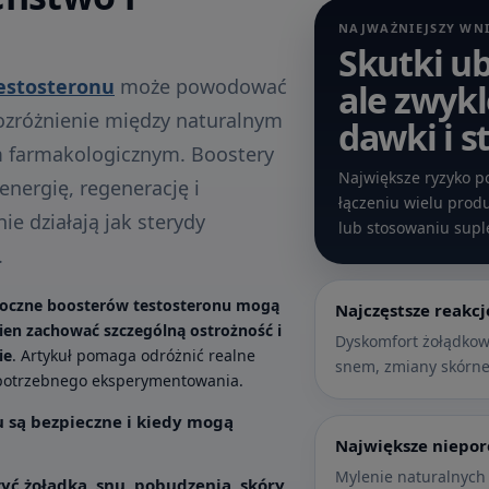
NAJWAŻNIEJSZY WN
Skutki u
estosteronu
może powodować
ale zwykl
rozróżnienie między naturalnym
dawki i s
 farmakologicznym. Boostery
Największe ryzyko po
energię, regenerację i
łączeniu wielu prod
ie działają jak sterydy
lub stosowaniu supl
.
uboczne boosterów testosteronu mogą
Najczęstsze reakcj
nien zachować szczególną ostrożność i
Dyskomfort żołądkow
ie
. Artykuł pomaga odróżnić realne
snem, zmiany skórne
epotrzebnego eksperymentowania.
u są bezpieczne i kiedy mogą
Największe niepo
Mylenie naturalnych
yć żołądka, snu, pobudzenia, skóry,