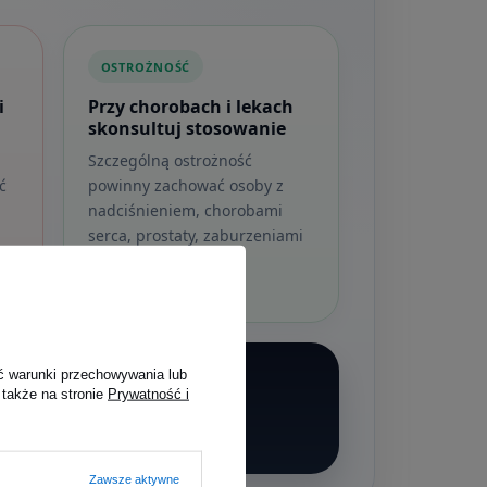
OSTROŻNOŚĆ
i
Przy chorobach i lekach
skonsultuj stosowanie
Szczególną ostrożność
ć
powinny zachować osoby z
nadciśnieniem, chorobami
serca, prostaty, zaburzeniami
hormonalnymi lub
przyjmujące leki.
ć warunki przechowywania lub
 także na stronie
Prywatność i
go.
Najważniejsze zasady to: nie
.
Zawsze aktywne