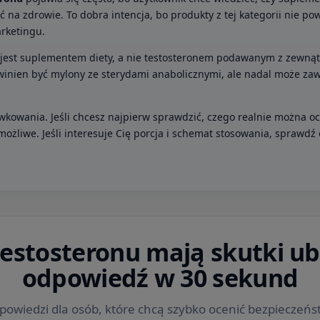
na zdrowie. To dobra intencja, bo produkty z tej kategorii nie po
rketingu.
nu jest suplementem diety, a nie testosteronem podawanym z zewną
winien być mylony ze sterydami anabolicznymi, ale nadal może zawi
wkowania. Jeśli chcesz najpierw sprawdzić, czego realnie można ocz
możliwe. Jeśli interesuje Cię porcja i schemat stosowania, sprawd
testosteronu mają skutki u
odpowiedź w 30 sekund
dpowiedzi dla osób, które chcą szybko ocenić bezpieczeń