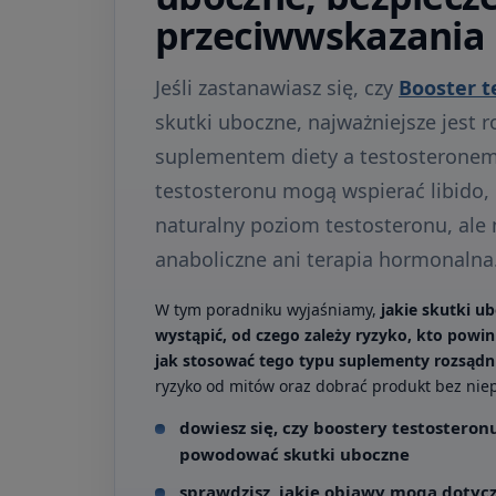
przeciwwskazania
Jeśli zastanawiasz się, czy
Booster t
skutki uboczne, najważniejsze jest 
suplementem diety a testosteronem
testosteronu mogą wspierać libido, 
naturalny poziom testosteronu, ale n
anaboliczne ani terapia hormonalna
W tym poradniku wyjaśniamy,
jakie skutki 
wystąpić, od czego zależy ryzyko, kto powi
jak stosować tego typu suplementy rozsądn
ryzyko od mitów oraz dobrać produkt bez ni
dowiesz się, czy boostery testosteron
powodować skutki uboczne
sprawdzisz, jakie objawy mogą dotycz