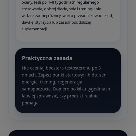
oceny. Jeśli po 4–8 tygodniach regularnego
stosowania, dobrej diecie, śnie i treningu nie
widzisz żadnej różnicy, warto przeanalizować skład,
dawkę, styl życia lub zasadność dalszej
suplementacji.
Praktyczna zasada
Nie oceniaj boostera testosteronu po 3
dniach. Zapisz punkt startowy: libido, sen,
energia, trening, regeneracja i
samopoczucie. Dopiero po kilku tygodniach
łatwiej sprawdzić, czy produkt realnie
pomaga.