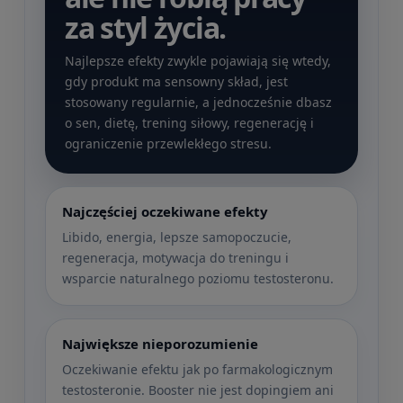
za styl życia.
Najlepsze efekty zwykle pojawiają się wtedy,
gdy produkt ma sensowny skład, jest
stosowany regularnie, a jednocześnie dbasz
o sen, dietę, trening siłowy, regenerację i
ograniczenie przewlekłego stresu.
Najczęściej oczekiwane efekty
Libido, energia, lepsze samopoczucie,
regeneracja, motywacja do treningu i
wsparcie naturalnego poziomu testosteronu.
Największe nieporozumienie
Oczekiwanie efektu jak po farmakologicznym
testosteronie. Booster nie jest dopingiem ani