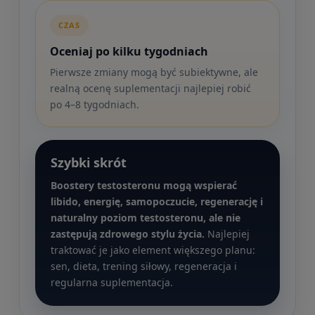
CZAS
Oceniaj po kilku tygodniach
Pierwsze zmiany mogą być subiektywne, ale
realną ocenę suplementacji najlepiej robić
po 4–8 tygodniach.
Szybki skrót
Boostery testosteronu mogą wspierać
libido, energię, samopoczucie, regenerację i
naturalny poziom testosteronu, ale nie
zastępują zdrowego stylu życia.
Najlepiej
traktować je jako element większego planu:
sen, dieta, trening siłowy, regeneracja i
regularna suplementacja.