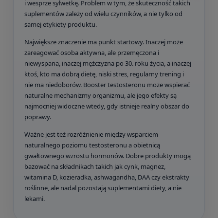
i wesprze sylwetkę. Problem w tym, że skuteczność takich
suplementów zależy od wielu czynników, a nie tylko od
samej etykiety produktu.
Największe znaczenie ma punkt startowy. Inaczej może
zareagować osoba aktywna, ale przemęczona i
niewyspana, inaczej mężczyzna po 30. roku życia, a inaczej
ktoś, kto ma dobrą dietę, niski stres, regularny trening i
nie ma niedoborów. Booster testosteronu może wspierać
naturalne mechanizmy organizmu, ale jego efekty są
najmocniej widoczne wtedy, gdy istnieje realny obszar do
poprawy.
Ważne jest też rozróżnienie między wsparciem
naturalnego poziomu testosteronu a obietnicą
gwałtownego wzrostu hormonów. Dobre produkty mogą
bazować na składnikach takich jak cynk, magnez,
witamina D, kozieradka, ashwagandha, DAA czy ekstrakty
roślinne, ale nadal pozostają suplementami diety, a nie
lekami.