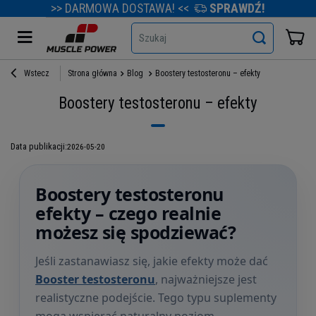
>> DARMOWA DOSTAWA! <<
SPRAWDŹ!
Szukaj
Wstecz
Strona główna
Blog
Boostery testosteronu – efekty
Boostery testosteronu – efekty
Data publikacji:
2026-05-20
Boostery testosteronu
efekty – czego realnie
możesz się spodziewać?
Jeśli zastanawiasz się, jakie efekty może dać
Booster testosteronu
, najważniejsze jest
realistyczne podejście. Tego typu suplementy
mogą wspierać naturalny poziom