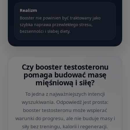
Realizm
Booster nie powinien być traktowany jako
szybka naprawa przewlekłego stresu,
bezsenności i słabej diety.
Czy booster testosteronu
pomaga budować masę
mięśniową i siłę?
To jedna z najważniejszych intencji
wyszukiwania. Odpowiedź jest prosta:
booster testosteronu może wspierać
warunki do progresu, ale nie buduje masy i
siły bez treningu, kalorii i regeneracji.