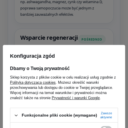
np. ashwagandha, magnez, cynk czy witamina D,
poprawa samopoczucia może być jednym z
bardziej zauważalnych efektów.
Wsparcie regeneracji
POŚREDNIO
Regeneracja zależy od snu, diety, podaży kalorii,
Konfiguracja zgód
białka, poziomu stresu i obciążenia treningowego.
Booster testosteronu może wspierać ten obszar
Dbamy o Twoją prywatność
pośrednio, jeśli pomaga poprawić jakość
odpoczynku, uzupełnić niedobory lub ograniczyć
Sklep korzysta z plików cookie w celu realizacji usług zgodnie z
negatywne skutki przewlekłego zmęczenia.
Polityką dotyczącą cookies
. Możesz określić warunki
przechowywania lub dostępu do cookie w Twojej przeglądarce.
Więcej informacji na temat warunków i prywatności można
znaleźć także na stronie
Prywatność i warunki Google
.
Pośrednie wsparcie siły i masy
mięśniowej
Zawsze
Funkcjonalne pliki cookie (wymagane)
aktywne
NIE BEZPOŚREDNIO