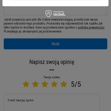
Jeżeli powyższy opis jest dla Ciebie niewystarczający, prześlij nam swoje
pytanie odnośnie tego produktu. Postaramy się odpowiedzieć tak szybko jak
tylko będzie to możliwe.
Dane są przetwarzane zgodnie z
polityką prywatności
.
Przesyłając je, akceptujesz jej postanowienia.
Wyślij
W omega-3 jest zdrowie i siła
Olej rybi to idealny składnik suplementów diety –
Napisz swoją opinię
wysoka koncentracja kwasów omega-3
gwarantuje maksimum korzyści zdrowotnych.
Kwasy DHA szczególnie dobrze wpływają na
Twoja ocena:
pracę mózgu i zdolności kognitywne,
w tym
5/5
uczenie się i zapamiętywanie. Działają też
ochronnie na wzrok oraz
wspomagają
utrzymywanie równowagi emocjonalnej.
Do
Treść twojej opinii
zadań kwasów EPA należy natomiast
wspomaganie układu hormonalnego i dbanie o