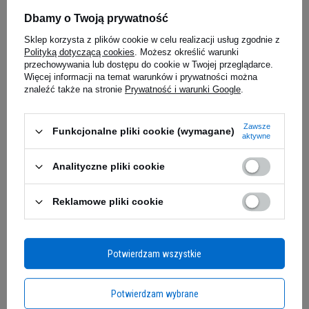
funkcjonowania całego ciała kwasy
Dbamy o Twoją prywatność
tłuszczowe.
Aby zapewnić organizmowi dawkę
Sklep korzysta z plików cookie w celu realizacji usług zgodnie z
zdrowych tłuszczów, sięgnij po suplement diety
7 NUTRITION Natural Vitamin C -
MEX NUTRI
Polityką dotyczącą cookies
. Możesz określić warunki
Extra Omega+ w kapsułkach. Preparat zawiera
60vcaps
przechowywania lub dostępu do cookie w Twojej przeglądarce.
porcję dawkę
dokładnie przetestowanego,
Więcej informacji na temat warunków i prywatności można
znaleźć także na stronie
Prywatność i warunki Google
.
skoncentrowanego oleju z ryb Południowego
22,59 zł
Pacyfiku. Kwasy omega-3 świetnie
wzmacniają
29,99 z
0,38 zł / szt.
odporność i neutralizują wolne rodniki,
Zawsze
Funkcjonalne pliki cookie (wymagane)
Kup teraz -
wysyłka jutro
Kup teraz -
wy
aktywne
działając ochronnie na cały organizm. Extra
Omega+ to niezbędny dodatek bilansujący dietę,
Analityczne pliki cookie
zwłaszcza dla osób, które jedzą mało ryb
Zapytaj o produkt
morskich.
Reklamowe pliki cookie
E-mail
Potwierdzam wszystkie
Pytanie
Potwierdzam wybrane