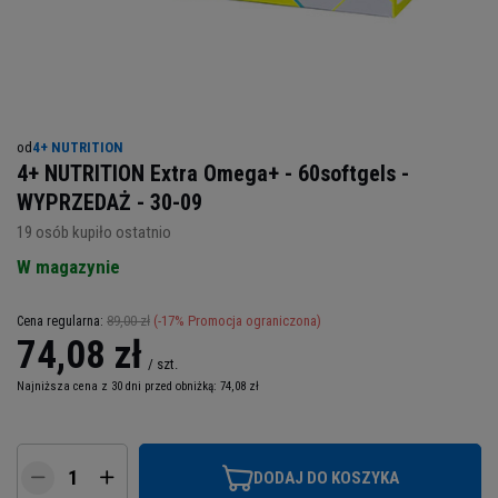
od
4+ NUTRITION
4+ NUTRITION Extra Omega+ - 60softgels -
WYPRZEDAŻ - 30-09
19
osób kupiło ostatnio
W magazynie
89,00 zł
(-
17
% Promocja ograniczona)
Cena regularna:
74,08 zł
/
szt.
Najniższa cena z 30 dni przed obniżką:
74,08 zł
DODAJ DO KOSZYKA