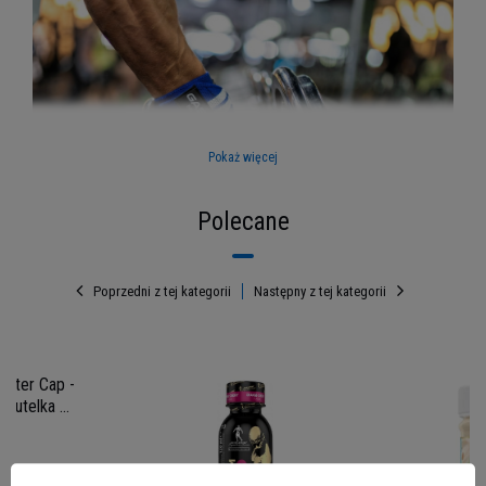
Pokaż więcej
Polecane
Poprzedni z tej kategorii
Następny z tej kategorii
Ćwicz bezpieczniej z Wrist
Wraps Gaspari
rater Cap -
, butelka na
Systematyczne treningi to najlepszy sposób, aby
utrzymać swoje
ciało w dobrej formie
przez
długi czas, ale jest to także podstaw w