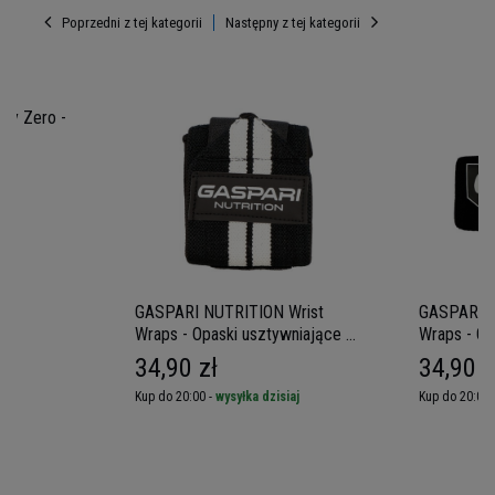
Poprzedni z tej kategorii
Następny z tej kategorii
ey Zero -
GASPARI NUTRITION Wrist
GASPARI N
Wraps - Opaski usztywniające na
Wraps - Op
nadgarstki
nadgarstki
34,90 zł
34,90 z
iaj
Kup do 20:00 -
wysyłka dzisiaj
Kup do 20:00 