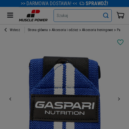
>> DARMOWA DOSTAWA! <<
SPRAWDŹ!
Szukaj
Wstecz
Strona główna
Akcesoria i odzież
Akcesoria treningowe
Paski i 