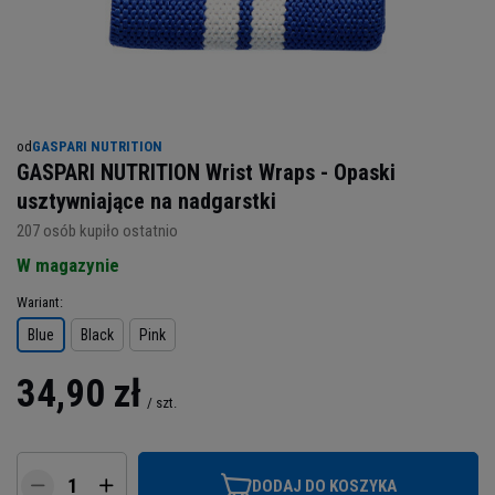
od
GASPARI NUTRITION
GASPARI NUTRITION Wrist Wraps - Opaski
usztywniające na nadgarstki
207
osób kupiło ostatnio
W magazynie
Wariant
Blue
Black
Pink
34,90 zł
/
szt.
DODAJ DO KOSZYKA