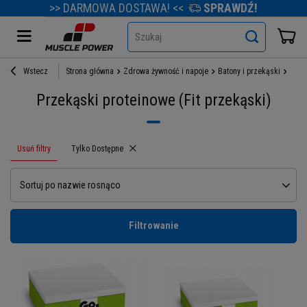
>> DARMOWA DOSTAWA! <<
SPRAWDŹ!
Szukaj
Wstecz
Strona główna
Zdrowa żywność i napoje
Batony i przekąski
Prze
Przekąski proteinowe (Fit przekąski)
Usuń filtry
Usuń filtr
Tylko Dostępne
Sortuj po nazwie rosnąco
Filtrowanie