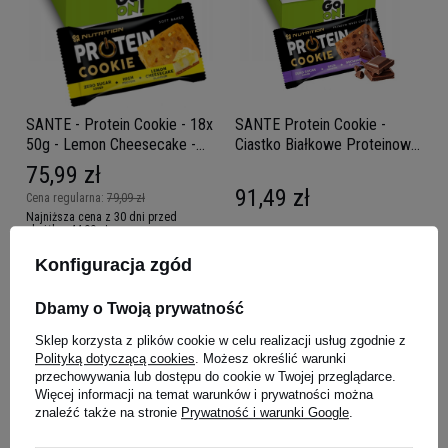
SANTE - Protein Cookie - 18x
SANTE Protein Cookie -
50g - Lemon Cheesecake -
Ciastko Białkowe Proteinowe
WYPRZEDAŻ - 28-08
- 18x 50g - WYPRZEDAŻ -
75,99 zł
15-09
91,49 zł
Cena regularna:
79,09 zł
Najniższa cena z 30 dni przed
obniżką:
44,99 zł
Kup do 20:00 -
wysyłka dzisiaj
Kup do 20:00 -
wysyłka dzisiaj
Konfiguracja zgód
Dbamy o Twoją prywatność
Sklep korzysta z plików cookie w celu realizacji usług zgodnie z
Polityką dotyczącą cookies
. Możesz określić warunki
przechowywania lub dostępu do cookie w Twojej przeglądarce.
Więcej informacji na temat warunków i prywatności można
znaleźć także na stronie
Prywatność i warunki Google
.