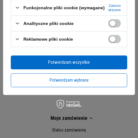
Zawsze
Funkcjonalne pliki cookie (wymagane)
aktywne
SANTE - Fit Cereal Biscuits -
USN - Select Cookie - 12x
20x 50g - Cocoa
60g
Analityczne pliki cookie
40,19 zł
81,89 zł
Kup do 20:00 -
wysyłka dzisiaj
Kup do 20:00 -
wysyłka dzisiaj
Reklamowe pliki cookie
Potwierdzam wszystkie
Potwierdzam wybrane
Moje zamówienie
Status zamówienia