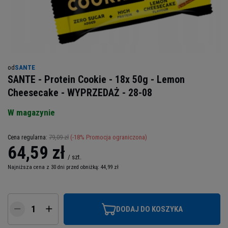
od
SANTE
SANTE - Protein Cookie - 18x 50g - Lemon
Cheesecake - WYPRZEDAŻ - 28-08
W magazynie
79,09 zł
(-
18
% Promocja ograniczona)
Cena regularna:
64,59 zł
/
szt.
Najniższa cena z 30 dni przed obniżką:
44,99 zł
DODAJ DO KOSZYKA