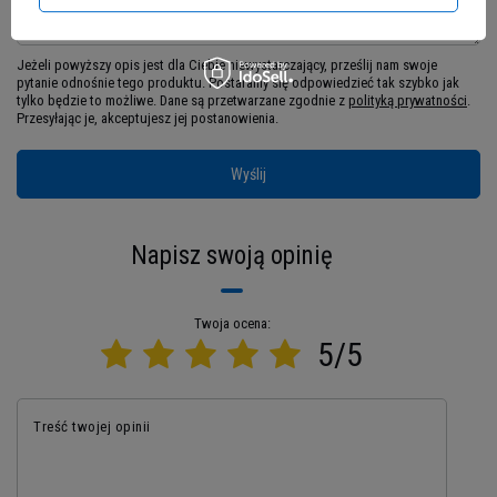
Mięciutka konsystencja i wyśmienity smak
sprawiają, że trudno uwierzyć, iż to produkt
Jeżeli powyższy opis jest dla Ciebie niewystarczający, prześlij nam swoje
stworzony z myślą o aktywnych osobach. W
pytanie odnośnie tego produktu. Postaramy się odpowiedzieć tak szybko jak
przeciwieństwie do zwykłych słodyczy, ten
tylko będzie to możliwe.
Dane są przetwarzane zgodnie z
polityką prywatności
.
Przesyłając je, akceptujesz jej postanowienia.
proteionowy przysmak dostarcza cennych
składników odżywczych przy minimalnej
zawartości cukru. Protein Cookie od Sante to
Wyślij
idealny sposób na zaspokojenie ochoty na
słodycze bez kompromisów w realizacji celów
Napisz swoją opinię
treningowych.
Zapomnij o Wyborze Między
Twoja ocena:
Przyjemnością a Zdrowiem!
5/5
Czy kiedykolwiek stałeś przed lodówką po
ciężkim treningu, walcząc z pokusą sięgnięcia po
Treść twojej opinii
coś słodkiego, wiedząc, że przekreśli to twój
ciężki wysiłek na siłowni? Ten wewnętrzny