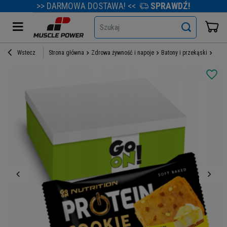
>> DARMOWA DOSTAWA! <<
SPRAWDŹ!
Szukaj
Wstecz
Strona główna
Zdrowa żywność i napoje
Batony i przekąski
Prze