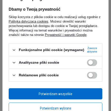
Dbamy o Twoją prywatność
NUTREND Re-ge UNISport -
NUTREND R
Sklep korzysta z plików cookie w celu realizacji usług zgodnie z
500ml
500ml
Polityką dotyczącą cookies
. Możesz określić warunki
5.00
(1)
5.00
(1)
przechowywania lub dostępu do cookie w Twojej przeglądarce.
Więcej informacji na temat warunków i prywatności można
36,09 zł
34,99 z
znaleźć także na stronie
Prywatność i warunki Google
.
0,07 zł / szt.
0,07 zł / szt.
iaj
Kup do 20:00 -
wysyłka dzisiaj
Kup do 20:00 
Zawsze
Funkcjonalne pliki cookie (wymagane)
aktywne
Zapytaj o produkt
Analityczne pliki cookie
Reklamowe pliki cookie
E-mail
Go On Protein Cookie to prawdziwa rewolucja w
Potwierdzam wszystkie
świecie zdrowych przekąsek. To ciastko, które
Pytanie
łączy intensywną przyjemność smakową z
potężną dawką 11,5g białka w każdej porcji.
Potwierdzam wybrane