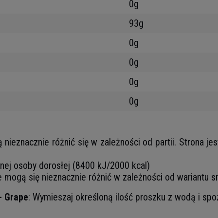
0g
93g
0g
0g
0g
0g
eznacznie różnić się w zależności od partii. Strona jes
tnej osoby dorosłej (8400 kJ/2000 kcal)
e mogą się nieznacznie różnić w zależności od wariantu
- Grape
: Wymieszaj określoną ilość proszku z wodą i spoż