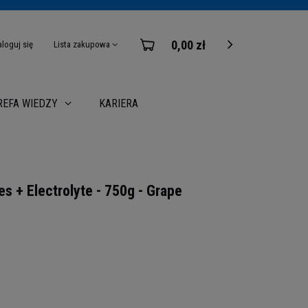
0,00 zł
aloguj się
Lista zakupowa
KARIERA
REFA WIEDZY
s + Electrolyte - 750g - Grape