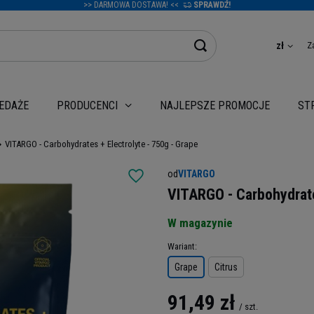
>> DARMOWA DOSTAWA! <<
SPRAWDŹ!
Z
zł
EDAŻE
NAJLEPSZE PROMOCJE
PRODUCENCI
ST
VITARGO - Carbohydrates + Electrolyte - 750g - Grape
od
VITARGO
VITARGO - Carbohydrate
W magazynie
Wariant
Grape
Citrus
91,49 zł
/
szt.