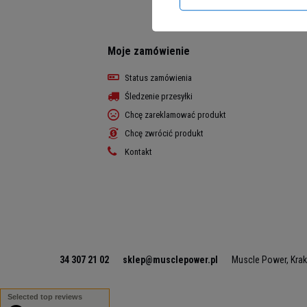
Moje zamówienie
Status zamówienia
Śledzenie przesyłki
Chcę zareklamować produkt
Chcę zwrócić produkt
Kontakt
34 307 21 02
sklep@musclepower.pl
Muscle Power
,
Kra
Selected top reviews