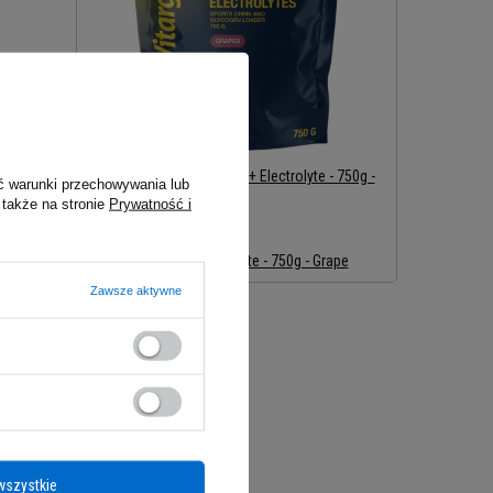
VITARGO - Carbohydrates + Electrolyte - 750g -
ć warunki przechowywania lub
Grape
 także na stronie
Prywatność i
91,49 zł
#Name:
Carbohydrates + Electrolyte - 750g - Grape
Zawsze aktywne
wszystkie