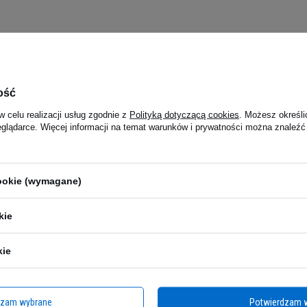
ość
w celu realizacji usług zgodnie z
Polityką dotyczącą cookies
. Możesz określi
eglądarce. Więcej informacji na temat warunków i prywatności można znaleźć
cookie (wymagane)
kie
kie
dzam wybrane
Potwierdzam 