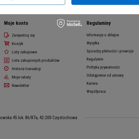
Moje konto
Regulaminy
Informacje o sklepie
Zarejestruj się
Wysyłka
Koszyk
Sposoby płatności i prowizje
Listy zakupowe
Regulamin
Lista zakupionych produktów
Polityka prywatności
Historia transakcji
Odstąpienie od umowy
Moje rabaty
Kariera
Newsletter
Współpraca
kowska 45 lok. 86/87a
,
42-200
Częstochowa