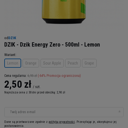
od
DZIK
DZIK - Dzik Energy Zero - 500ml - Lemon
Wariant
Lemon
Orange
Sour Apple
Peach
Grape
6,95 zł
(-
64
% Promocja ograniczona)
Cena regularna:
2,50 zł
/
szt.
Najniższa cena z 30 dni przed obniżką:
2,90 zł
Twój adres e-mail
Dane są przetwarzane zgodnie z
polityką prywatności
. Przesyłając je, akceptujesz jej
postanowienia.