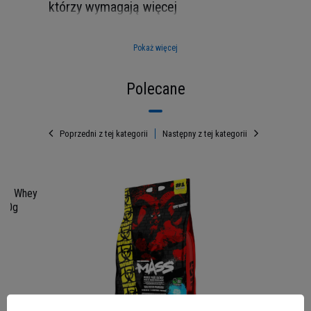
którzy wymagają więcej
Pokaż więcej
Polecane
Poprzedni z tej kategorii
Następny z tej kategorii
 - Whey
480g