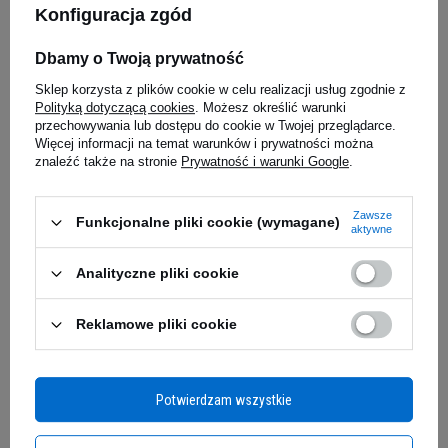
MUTANT Mutant Mass - 6800g
OPTIMUM 
Konfiguracja zgód
- 90tabs
5.00
(48)
5.00
(17)
PROMOCJA
BESTSELLER
Dbamy o Twoją prywatność
BESTSELLER
Energy Zero to przełomowy napój bezkofeinowy
Sklep korzysta z plików cookie w celu realizacji usług zgodnie z
222,99 zł
Polityką dotyczącą cookies
. Możesz określić warunki
53,39 z
stworzony z myślą o tych, którzy nie uznają
0,03 zł / g
przechowywania lub dostępu do cookie w Twojej przeglądarce.
kompromisów. 500 ml czystej energii bez ani
iaj
Kup do 20:00 -
wysyłka dzisiaj
Kup do 20:00 
Więcej informacji na temat warunków i prywatności można
jednej kalorii, wzbogacone kompleksem witamin
znaleźć także na stronie
Prywatność i warunki Google
.
z grupy B. Produkt DZiK powstał w 2021 roku
jako odpowiedź na potrzeby społeczności
Zapytaj o produkt
Zawsze
Funkcjonalne pliki cookie (wymagane)
aktywne
poszukującej skutecznego wsparcia
energetycznego bez zbędnych dodatków.
Analityczne pliki cookie
E-mail
POBUDŹ SWÓJ POTENCJAŁ -
Reklamowe pliki cookie
BEZ OGRANICZEŃ
Pytanie
Wyobraź sobie sytuację: kolejny intensywny dzień,
Potwierdzam wszystkie
a Twoje ciało odmawia współpracy. Koncentracja
spada, powieki stają się ciężkie, a przed Tobą