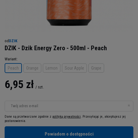
od
DZIK
DZIK - Dzik Energy Zero - 500ml - Peach
Wariant
Peach
Orange
Lemon
Sour Apple
Grape
6,95 zł
/
szt.
Twój adres e-mail
Dane są przetwarzane zgodnie z
polityką prywatności
. Przesyłając je, akceptujesz jej
postanowienia.
Powiadom o dostępności