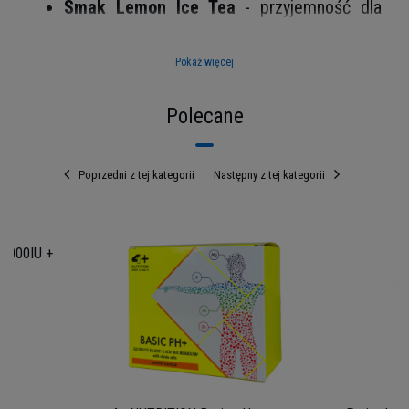
Smak Lemon Ice Tea
- przyjemność dla
podniebienia
Łatwe mieszanie
- gładka konsystencja bez
Pokaż więcej
grudek
Polecane
Poprzedni z tej kategorii
Następny z tej kategorii
 4000IU +