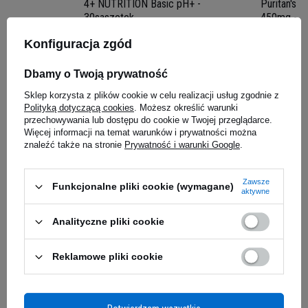
4+ NUTRITION Basic pH+ -
Puritan's 
30saszetek
450mg - 1
5.00
(1)
WYRÓŻNIONY
Konfiguracja zgód
Dbamy o Twoją prywatność
60,29 zł
51,59 z
Isolate+ to zaawansowany suplement białkowy
Sklep korzysta z plików cookie w celu realizacji usług zgodnie z
edziałek
Kup teraz -
wysyłka w poniedziałek
Kup teraz -
wy
stworzony przez 4 SPORT NUTRITION,
Polityką dotyczącą cookies
. Możesz określić warunki
dedykowany dla sportowców i osób aktywnych
przechowywania lub dostępu do cookie w Twojej przeglądarce.
Więcej informacji na temat warunków i prywatności można
fizycznie, którzy pragną maksymalizować efekty
Zapytaj o produkt
znaleźć także na stronie
Prywatność i warunki Google
.
swoich treningów. Ten wysokiej jakości izolat
białka serwatkowego został starannie
opracowany, aby wspierać szybką regenerację
Zawsze
Funkcjonalne pliki cookie (wymagane)
aktywne
mięśni i efektywną budowę beztłuszczowej masy
E-mail
mięśniowej.
Analityczne pliki cookie
Odkryj Moc Czystego Białka
Pytanie
Reklamowe pliki cookie
Czy zastanawiałeś się kiedyś, dlaczego po
intensywnym treningu Twoje mięśnie są obolałe i