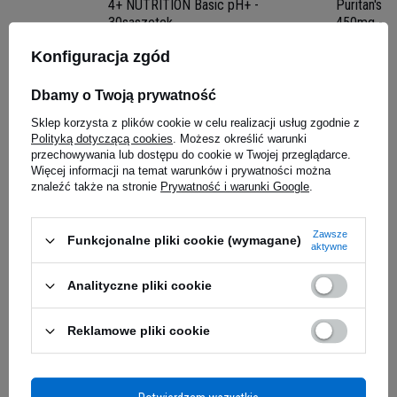
4+ NUTRITION Basic pH+ -
Puritan's 
30saszetek
450mg - 1
5.00
(1)
WYRÓŻNIONY
Konfiguracja zgód
Dbamy o Twoją prywatność
60,29 zł
51,59 z
Isolate+ to zaawansowany suplement białkowy
Sklep korzysta z plików cookie w celu realizacji usług zgodnie z
iaj
Kup do 20:00 -
wysyłka dzisiaj
Kup do 20:00 
stworzony przez 4 SPORT NUTRITION,
Polityką dotyczącą cookies
. Możesz określić warunki
dedykowany dla sportowców i osób aktywnych
przechowywania lub dostępu do cookie w Twojej przeglądarce.
Więcej informacji na temat warunków i prywatności można
fizycznie, którzy pragną maksymalizować efekty
Zapytaj o produkt
znaleźć także na stronie
Prywatność i warunki Google
.
swoich treningów. Ten wysokiej jakości izolat
białka serwatkowego został starannie
opracowany, aby wspierać szybką regenerację
Zawsze
Funkcjonalne pliki cookie (wymagane)
aktywne
mięśni i efektywną budowę beztłuszczowej masy
E-mail
mięśniowej.
Analityczne pliki cookie
Odkryj Moc Czystego Białka
Pytanie
Reklamowe pliki cookie
Czy zastanawiałeś się kiedyś, dlaczego po
intensywnym treningu Twoje mięśnie są obolałe i