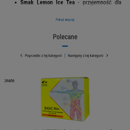
Smak Lemon Ice Tea
- przyjemność dla
podniebienia
Łatwe mieszanie
- gładka konsystencja bez
Pokaż więcej
grudek
Polecane
Poprzedni z tej kategorii
Następny z tej kategorii
ycinate