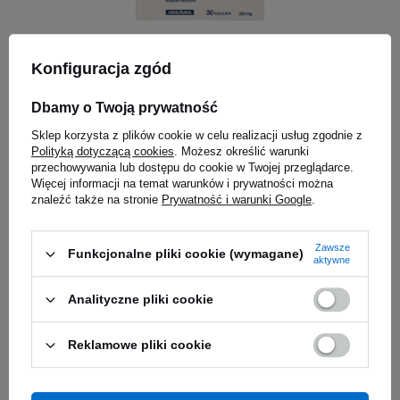
Konfiguracja zgód
MEGABOL Testosterol 250 -
OPTIMUM N
30caps
- 634g - K
Dbamy o Twoją prywatność
4.98
(48)
5.00
(27)
Sklep korzysta z plików cookie w celu realizacji usług zgodnie z
BESTSELLER
BESTSELLER
Polityką dotyczącą cookies
. Możesz określić warunki
14,68 zł
147,49 
przechowywania lub dostępu do cookie w Twojej przeglądarce.
0,49 zł / szt.
0,23 zł / g
Więcej informacji na temat warunków i prywatności można
iaj
Kup do 20:00 -
wysyłka dzisiaj
Kup do 20:00 
znaleźć także na stronie
Prywatność i warunki Google
.
Zawsze
Funkcjonalne pliki cookie (wymagane)
Pas treningowy MEX NUTRITION Fit-N Blue w
Zapytaj o produkt
aktywne
rozmiarze M to profesjonalne akcesorium
Analityczne pliki cookie
treningowe, które zapewnia maksymalne
wsparcie podczas intensywnych ćwiczeń
E-mail
siłowych. Wykonany z wysokiej jakości neoprenu,
Reklamowe pliki cookie
gwarantuje trwałość i elastyczność, jednocześnie
zabezpieczając dolną część pleców i mięśnie
Pytanie