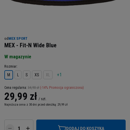
od
MEX SPORT
MEX - Fit-N Wide Blue
W magazynie
Rozmiar
+1
M
L
S
XS
XL
34,90 zł
(-
14
% Promocja ograniczona)
Cena regularna:
29,99 zł
/
szt.
Najniższa cena z 30 dni przed obniżką:
29,99 zł
DODAJ DO KOSZYKA