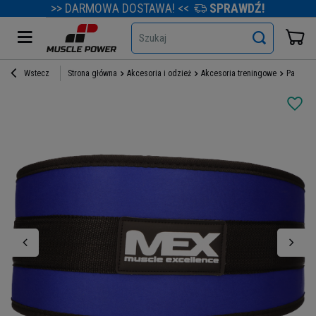
>> DARMOWA DOSTAWA! <<
SPRAWDŹ!
Szukaj
Wstecz
Strona główna
Akcesoria i odzież
Akcesoria treningowe
Pasy tr