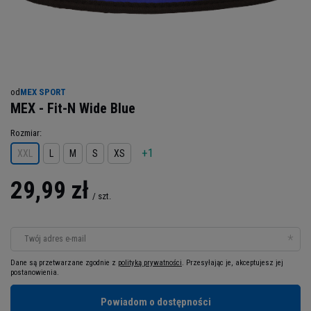
od
MEX SPORT
MEX - Fit-N Wide Blue
Rozmiar
+1
XXL
L
M
S
XS
29,99 zł
/
szt.
Twój adres e-mail
Dane są przetwarzane zgodnie z
polityką prywatności
. Przesyłając je, akceptujesz jej
postanowienia.
Powiadom o dostępności