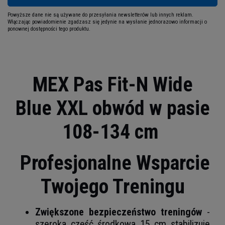
Powyższe dane nie są używane do przesyłania newsletterów lub innych reklam.
Włączając powiadomienie zgadzasz się jedynie na wysłanie jednorazowo informacji o
ponownej dostępności tego produktu.
MEX Pas Fit-N Wide
Blue XXL obwód w pasie
108-134 cm
Profesjonalne Wsparcie
Twojego Treningu
Zwiększone bezpieczeństwo treningów
-
szeroka część środkowa 15 cm stabilizuje