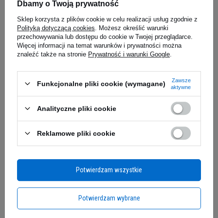
HIRO.LAB Omega 3 EPA 330mg
MP NUTRIT
Dbamy o Twoją prywatność
DHA 220mg - 120softgels
90softgels
Sklep korzysta z plików cookie w celu realizacji usług zgodnie z
5.00
(4)
BESTSELLER
Polityką dotyczącą cookies
. Możesz określić warunki
PROMOCJA
BESTSELLER
przechowywania lub dostępu do cookie w Twojej przeglądarce.
Więcej informacji na temat warunków i prywatności można
59,00 zł
25,49 z
znaleźć także na stronie
Prywatność i warunki Google
.
0,84 zł / szt.
0,28 zł / szt.
iaj
Kup do 20:00 -
wysyłka dzisiaj
Kup do 20:00 
Zawsze
Funkcjonalne pliki cookie (wymagane)
aktywne
Pas treningowy MEX NUTRITION Fit-N Blue w
Zapytaj o produkt
Analityczne pliki cookie
rozmiarze XXL to profesjonalne akcesorium
treningowe, które zapewnia maksymalne
Reklamowe pliki cookie
wsparcie podczas intensywnych ćwiczeń
E-mail
siłowych. Wykonany z wysokiej jakości neoprenu,
gwarantuje trwałość i elastyczność, jednocześnie
Potwierdzam wszystkie
zabezpieczając dolną część pleców i mięśnie
Pytanie
brzucha. Poszerzona część środkowa o
szerokości 15 cm, połączona z regulowaną
Potwierdzam wybrane
taśmą o szerokości 5 cm, zapewnia doskonałe