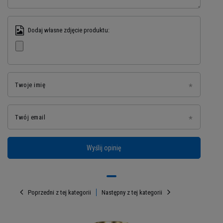
efektów Twojej restrykcyjnej diety.
Dodaj własne zdjęcie produktu:
Twoje imię
Twój email
Wyślij opinię
Porcja: 30g
Porcji w opakowaniu: 66
Poprzedni z tej kategorii
Następny z tej kategorii
Opakowanie: 2000g
Składniki Gold Whey
:
Koncentrat białka