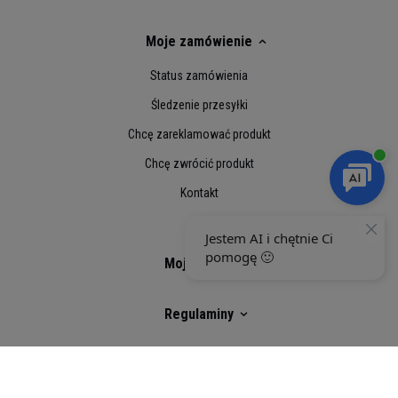
Typowy profil aminokwasowy
białka
Moje zamówienie
L-leucyna
11,05 g
Status zamówienia
L-izoleucyna
6,18 g
Śledzenie przesyłki
L-walina
6,04 g
Chcę zareklamować produkt
Aminokwasy
23,27 g
Chcę zwrócić produkt
rozgałęzione (BCAA) łącznie
Kontakt
Kwas L-asparaginowy
11,12 g
Kwas L-glutaminowy
19,02 g
Moje konto
L-seryna
5,56 g
Regulaminy
Glicyna
1,98 g
L-histydyna
2,00 g
Social Media
L-arginina
2,64 g