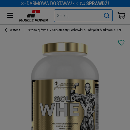
>> DARMOWA DOSTAWA! <<
SPRAWDŹ!
Szukaj
Wstecz
Strona główna
Suplementy i odżywki
Odżywki białkowe
Koncentr