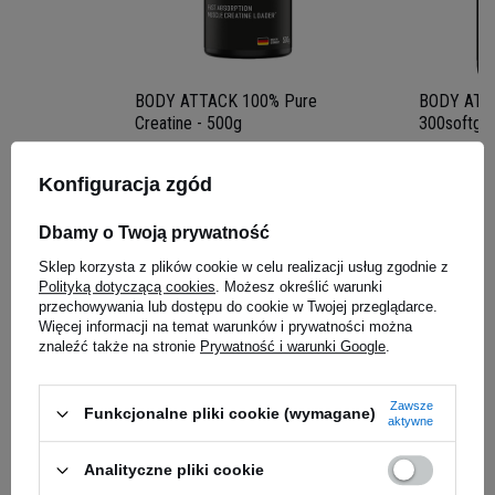
aminokwasowy,
z którym zapewnisz sobie
maksymalną regenerację i największe możliwe
przyrosty. Substancje odżywcze zawarte w tej
odżywce białkowej dadzą Ci dodatkowy zastrzyk
BODY ATTACK 100% Pure
BODY ATTA
mocy do dalszego działania. Porcja białka
Creatine - 500g
300softgel
pozwoli Ci odpowiednio zadbać o mięśnie i ich
47,59 zł
118,00 
siłę, dzięki czemu
szybciej zauważysz efekty
Konfiguracja zgód
0,10 zł / g
ćwiczeń na siłowni.
iaj
Kup do 20:00 -
wysyłka dzisiaj
Kup do 20:00 
Dbamy o Twoją prywatność
Sklep korzysta z plików cookie w celu realizacji usług zgodnie z
Zapytaj o produkt
Polityką dotyczącą cookies
. Możesz określić warunki
przechowywania lub dostępu do cookie w Twojej przeglądarce.
Więcej informacji na temat warunków i prywatności można
znaleźć także na stronie
Prywatność i warunki Google
.
E-mail
Zawsze
Funkcjonalne pliki cookie (wymagane)
aktywne
Pytanie
Analityczne pliki cookie