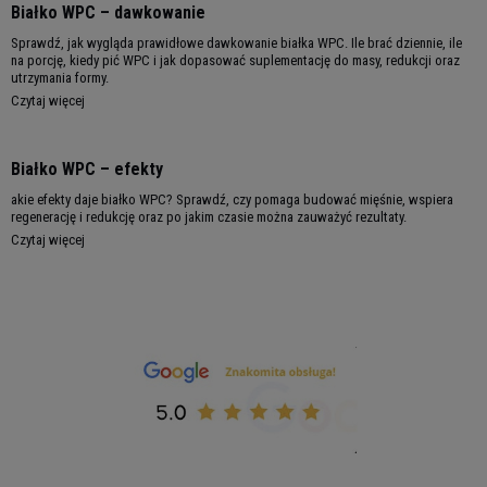
Białko WPC – dawkowanie
Wartość odżywcza
100 g
30 g
Sprawdź, jak wygląda prawidłowe dawkowanie białka WPC. Ile brać dziennie, ile
na porcję, kiedy pić WPC i jak dopasować suplementację do masy, redukcji oraz
Wartość
1642 kJ /
499 kJ /
utrzymania formy.
Czytaj więcej
energetyczna
388 kcal
118 kcal
Tłuszcz
6,7 g
2 g
Białko WPC – efekty
w tym kwasy
4,2 g
1,3 g
akie efekty daje białko WPC? Sprawdź, czy pomaga budować mięśnie, wspiera
regenerację i redukcję oraz po jakim czasie można zauważyć rezultaty.
tłuszczowe
Czytaj więcej
nasycone
Węglowodany
10 g
3 g
w tym cukry
3,8 g
1,1 g
Białko
72 g
22 g
Sól
0,69 g
0,21 g
w 100 g