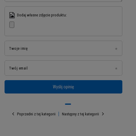
skupić uwagę. Ta słoneczna witamina najbardziej
znana jest jednak z pozytywnego wpływu na
Dodaj własne zdjęcie produktu:
układ odpornościowy
– szczególnie ważny w
sezonie przeziębień, kiedy organizm sam nie
produkuje witaminy D.
Vitamin D3 2000 IU
pozwoli Ci być aktywnym przez cały rok!
Twoje imię
Twój email
Wyślij opinię
Poprzedni z tej kategorii
Następny z tej kategorii
Suplementuj skutecznie z
MusclePower.pl!