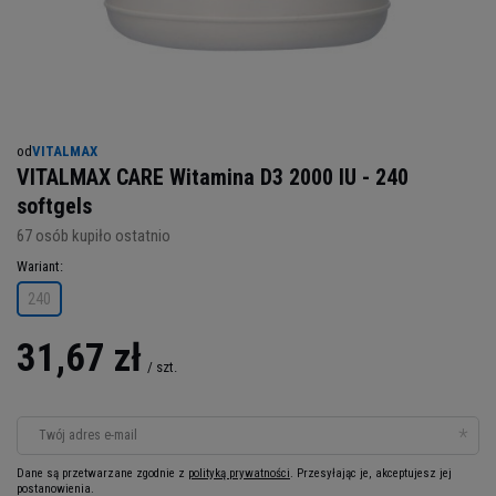
od
VITALMAX
VITALMAX CARE Witamina D3 2000 IU - 240
softgels
67
osób kupiło ostatnio
Wariant
240
31,67 zł
/
szt.
Twój adres e-mail
Dane są przetwarzane zgodnie z
polityką prywatności
. Przesyłając je, akceptujesz jej
postanowienia.