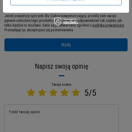
Jeżeli powyższy opis jest dla Ciebie niewystarczający, prześlij nam swoje
pytanie odnośnie tego produktu. Postaramy się odpowiedzieć tak szybko jak
tylko będzie to możliwe.
Dane są przetwarzane zgodnie z
polityką prywatności
.
Więcej niż dobre samopoczucie
Przesyłając je, akceptujesz jej postanowienia.
Oprócz dobrego humoru, witamina D3 ma szereg
Wyślij
innych właściwości prozdrowotnych. Wpływając
pozytywie na
poziom cholesterolu
, zapewnia
prawidłowe krążenie
krwi. Nieocenione są jej
Napisz swoją opinię
zasługi dla
zdrowia kości i zębów
– dzięki
prawidłowej mineralizacji są mocne i zdrowe, a
Twoja ocena:
kościom nie zagraża
osteoporoza
. Witamina D3
5/5
redukuje
również
zmęczenie
i podnosi
poziom
energii
, dlatego Vitalmax rekomenduje
suplement diety pomocniczo
w redukcji wagi
Treść twojej opinii
oraz przy każdej
aktywności fizycznej
. Kapsułki
Vitamin D3 2000 IU
wspomagają pracę
układu
nerwowego
, dzięki temu na przykład łatwiej nam