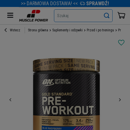
>> DARMOWA DOSTAWA! <<
SPRAWDŹ!
Szukaj
Wstecz
Strona główna
Suplementy i odżywki
Przed i po treningu
Przedtr