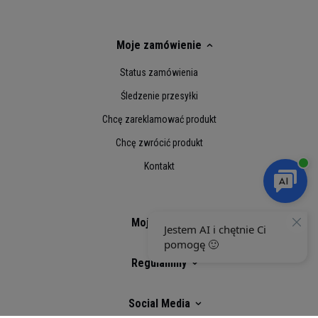
diagnozowania, leczenia lub zapobiegania
jakiejkolwiek chorobie
Moje zamówienie
Składniki aktywne
11g
Status zamówienia
Witamina D
5,1 μg (101%**)
Śledzenie przesyłki
Tiamina
2,1 mg (187%**)
Chcę zareklamować produkt
Niacyna
17 mg (107%**)
Chcę zwrócić produkt
Kontakt
Witamina B6
2 mg (140%**)
Kwas foliowy
208 μg (104%**)
Moje konto
Witamina B12
9,1
μg (363%**)
Kwas pantotenowy
10 mg (167%**)
Regulaminy
Monohydrat kreatyny
3,4 g
Social Media
w tym kreatyna
3 g