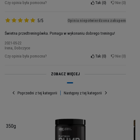
najlepsze suplementy. Zastosuj
Gold Standard
Czy opinia była pomocna?
Tak
0
Nie
0
Pre-Workout
przed wysiłkiem fizycznym, aby
wzmocnić swój organizm i osiągnąć jak najwięcej
5/5
Opinia niepotwierdzona zakupem
podczas treningu.
Świetna przedtreningówka. Pomaga w wykonaniu dobrego treningu!
2021-05-22
Irena, Dobczyce
Czy opinia była pomocna?
Tak
0
Nie
0
ZOBACZ WIĘCEJ
Poprzedni z tej kategorii
Następny z tej kategorii
Porcja: 11g
Porcji w opakowaniu: 30
 -
Opakowanie: 330g
s - 350g
Składniki Gold Standard Pre