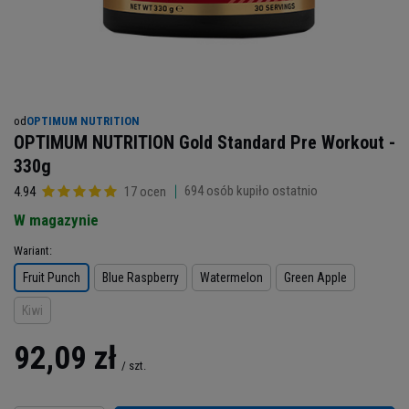
od
OPTIMUM NUTRITION
OPTIMUM NUTRITION Gold Standard Pre Workout -
330g
694
osób kupiło ostatnio
4.94
17 ocen
W magazynie
Wariant
Fruit Punch
Blue Raspberry
Watermelon
Green Apple
Kiwi
92,09 zł
/
szt.