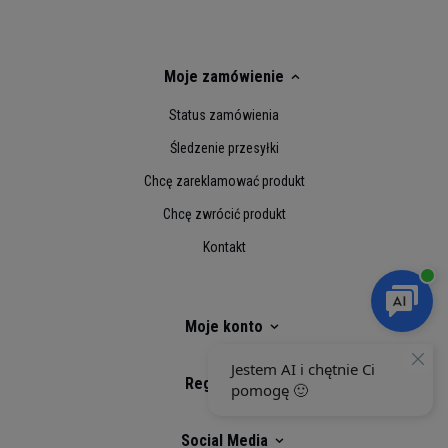
diagnozowania, leczenia lub zapobiegania
jakiejkolwiek chorobie
Moje zamówienie
Składniki aktywne
11g
Status zamówienia
Witamina D
5,1 μg (101%**)
Śledzenie przesyłki
Tiamina
2,1 mg (187%**)
Chcę zareklamować produkt
Niacyna
17 mg (107%**)
Chcę zwrócić produkt
Witamina B6
2 mg (140%**)
Kontakt
Kwas foliowy
208 μg (104%**)
Witamina B12
9,1
μg (363%**)
Moje konto
Kwas pantotenowy
10 mg (167%**)
Regulaminy
Monohydrat kreatyny
3,4 g
Social Media
w tym kreatyna
3 g