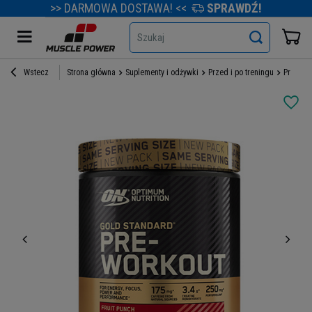
>> DARMOWA DOSTAWA! <<
SPRAWDŹ!
Szukaj
Wstecz
Strona główna
Suplementy i odżywki
Przed i po treningu
Przedtr