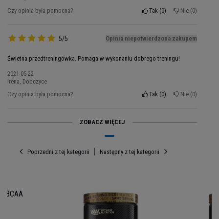
najlepsze suplementy. Zastosuj
Gold Standard
Pre-Workout
przed wysiłkiem fizycznym, aby
Czy opinia była pomocna?
Tak
0
Nie
0
wspierać swój organizm i osiągnąć jak najwięcej
podczas treningu.
5/5
Opinia niepotwierdzona zakupem
Świetna przedtreningówka. Pomaga w wykonaniu dobrego treningu!
2021-05-22
Irena, Dobczyce
Czy opinia była pomocna?
Tak
0
Nie
0
ZOBACZ WIĘCEJ
Poprzedni z tej kategorii
Następny z tej kategorii
Porcja: 11g
Porcji w opakowaniu: 30
Opakowanie: 330g
N BCAA
g
Składniki Gold Standard Pre