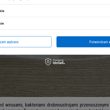
kie
kie
dzam wybrane
Potwierdzam 
ed wirusami, bakteriami drobnoustrojami przenoszonymi