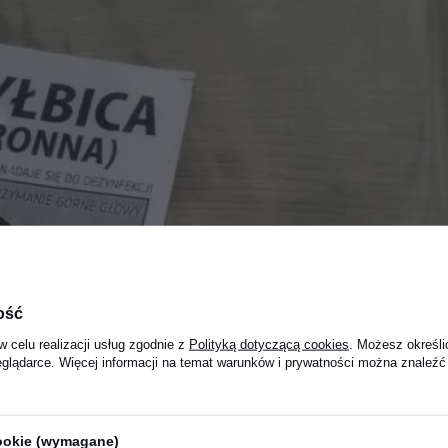
ość
w celu realizacji usług zgodnie z
Polityką dotyczącą cookies
. Możesz określi
eglądarce. Więcej informacji na temat warunków i prywatności można znaleźć
cookie (wymagane)