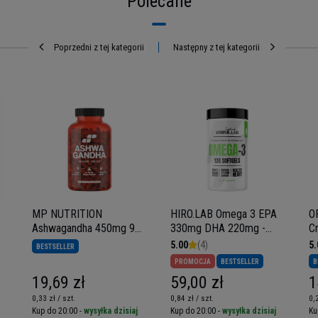
Polecane
Poprzedni z tej kategorii
Następny z tej kategorii
MP NUTRITION
HIRO.LAB Omega 3 EPA
O
Ashwagandha 450mg 9%
330mg DHA 220mg -
Cr
witanolidów - 60 caps
120softgels
K
5.00
(4)
5.
BESTSELLER
PROMOCJA
BESTSELLER
B
19,69 zł
59,00 zł
1
0,33 zł / szt.
0,84 zł / szt.
0,
Kup do 20:00 -
wysyłka dzisiaj
Kup do 20:00 -
wysyłka dzisiaj
Ku