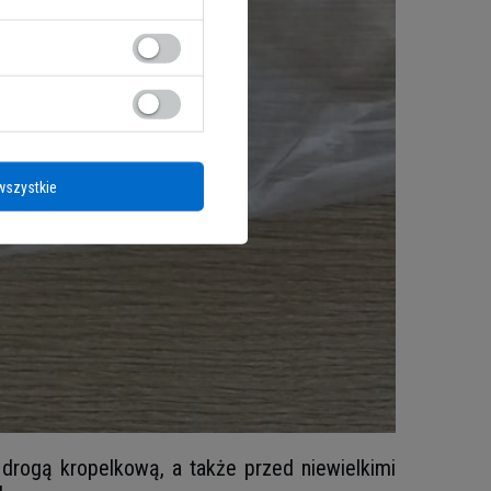
wszystkie
 drogą kropelkową, a także przed niewielkimi