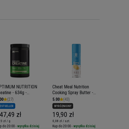
PTIMUM NUTRITION
Cheat Meal Nutrition
MUTANT Mu
eatine - 634g -
Cooking Spray Butter -
2270g
reatyna
Spray do smażenia
00
(27)
5.00
(43)
5.00
(31)
Maślany - 250ml
ESTSELLER
WYRÓŻNIONY
BESTSELLER
47,49 zł
19,90 zł
90,90 z
23 zł / g
0,08 zł / szt.
0,04 zł / g
p do 20:00 -
wysyłka dzisiaj
Kup do 20:00 -
wysyłka dzisiaj
Kup do 20:00 