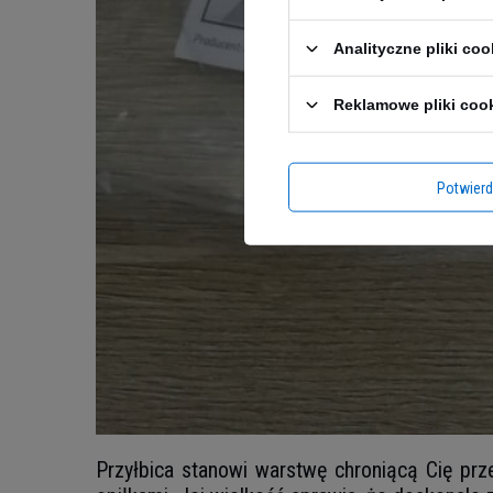
Analityczne pliki coo
Reklamowe pliki coo
Potwier
Przyłbica stanowi warstwę chroniącą Cię prz