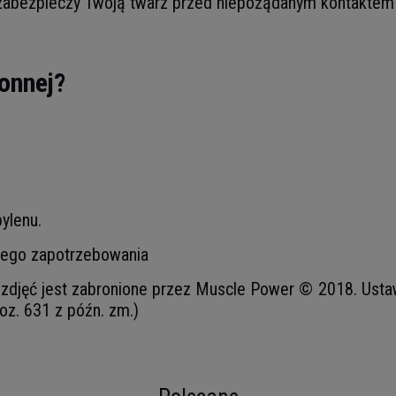
e zabezpieczy Twoją twarz przed niepożądanym kontaktem
ronnej?
ylenu.
nego zapotrzebowania
djęć jest zabronione przez Muscle Power © 2018. Ustawa 
oz. 631 z późn. zm.)