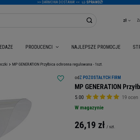
>> DARMOWA DOSTAWA! <<
SPRAWDŹ!
Z
zł
EDAŻE
NAJLEPSZE PROMOCJE
PRODUCENCI
ST
czki
MP GENERATION Przyłbica ochronna regulowana - 1szt.
od
Z POZOSTAŁYCH FIRM
MP GENERATION Przyłbi
5.00
19 ocen
W magazynie
26,19 zł
/
szt.