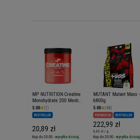
 Vitamin
0tabs -
amin B
MP NUTRITION Creatine
MUTANT Mutant Mass -
Monohydrate 200 Mesh
6800g
MP - 500g
5.00
(1)
5.00
(48)
BESTSELLER
PROMOCJA
BESTSELLER
222,99 zł
20,89 zł
0,03 zł / g
yłka dzisiaj
Kup do 20:00 -
wysyłka dzisiaj
Kup do 20:00 -
wysyłka dzisiaj