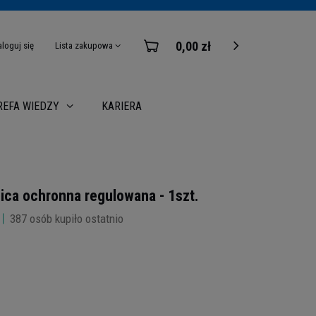
0,00 zł
aloguj się
Lista zakupowa
KARIERA
REFA WIEDZY
ca ochronna regulowana - 1szt.
387
osób kupiło ostatnio