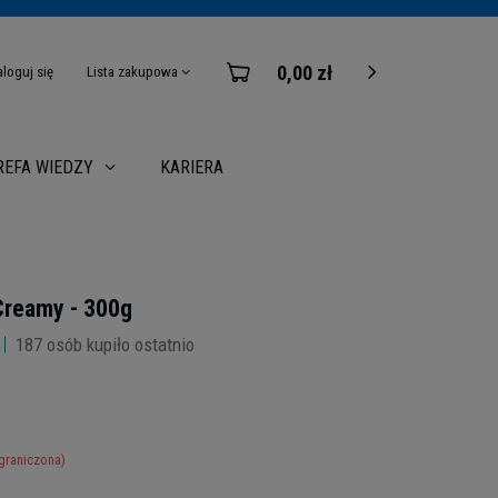
0,00 zł
aloguj się
Lista zakupowa
KARIERA
REFA WIEDZY
Creamy - 300g
187
osób kupiło ostatnio
graniczona)