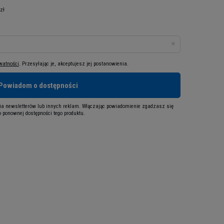
 zł
ywatności
. Przesyłając je, akceptujesz jej postanowienia.
Powiadom o dostępności
a newsletterów lub innych reklam. Włączając powiadomienie zgadzasz się
 ponownej dostępności tego produktu.