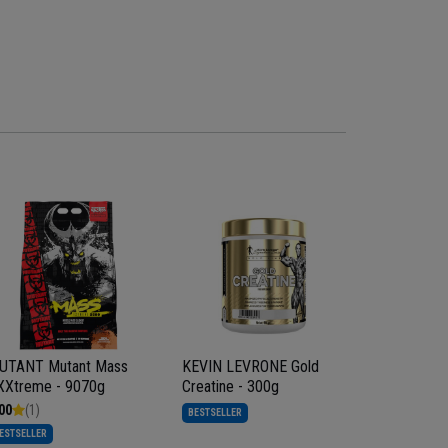
UTANT Mutant Mass
KEVIN LEVRONE Gold
HIRO.LAB 
XXtreme - 9070g
Creatine - 300g
vcaps - Ma
Witamina B
00
(1)
5.00
(7)
BESTSELLER
ESTSELLER
PROMOCJA