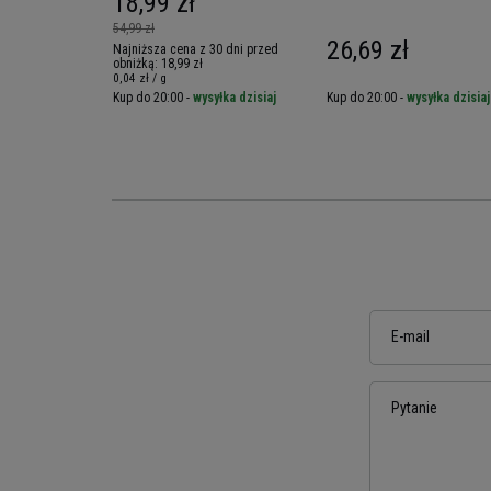
18,99 zł
54,99 zł
26,69 zł
Najniższa cena z 30 dni przed
obniżką:
18,99 zł
0,04 zł / g
yłka dzisiaj
Kup do 20:00 -
wysyłka dzisiaj
Kup do 20:00 -
wysyłka dzisiaj
E-mail
Pytanie