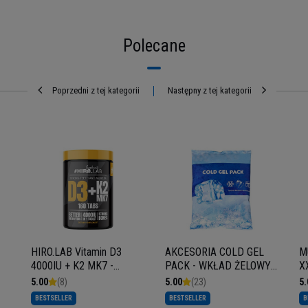
Polecane
Poprzedni z tej kategorii
Następny z tej kategorii
-
HIRO.LAB Vitamin D3
AKCESORIA COLD GEL
M
4000IU + K2 MK7 -
PACK - WKŁAD ŻELOWY
X
160tabs.
CHŁODZĄCY - 480g
5.00
(8)
5.00
(23)
5.
BESTSELLER
BESTSELLER
B