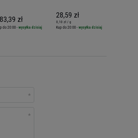
28,59 zł
39,00 z
83,39 zł
0,10 zł / g
0,80 zł / szt.
p do 20:00 -
wysyłka dzisiaj
Kup do 20:00 -
wysyłka dzisiaj
Kup do 20:00 