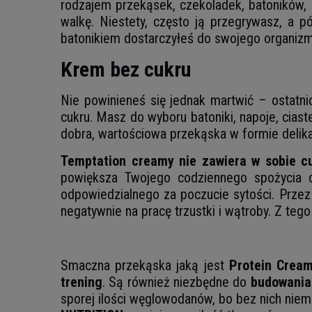
rodzajem przekąsek, czekoladek, batoników,
walkę. Niestety, często ją przegrywasz, a 
batonikiem dostarczyłeś do swojego organizm
Krem bez cukru
Nie powinieneś się jednak martwić – ostatni
cukru. Masz do wyboru batoniki, napoje, cias
dobra, wartościowa przekąska w formie delik
Temptation creamy
nie zawiera w sobie c
powiększa Twojego codziennego spożycia c
odpowiedzialnego za poczucie sytości. Przez
negatywnie na pracę trzustki i wątroby. Z te
Smaczna przekąska jaką jest
Protein Crea
trening
. Są również niezbędne do
budowania
sporej ilości węglowodanów, bo bez nich niem