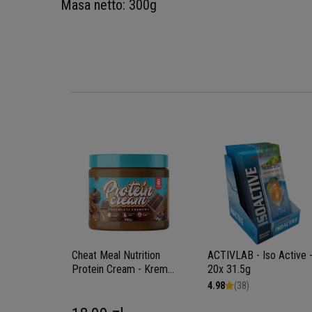
Masa netto: 300g
 Creatine
Creapure
Cheat Meal Nutrition
ACTIVLAB - Iso Active 
Protein Cream - Krem
20x 31.5g
proteinowy - 500g -
4.98
(38)
WYPRZEDAŻ - 30-09