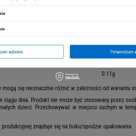
1982 kJ/493k
30g
kie
36g
kie
0g
30g
dzam wybrane
Potwierdzam 
9g
0.11g
e mogą się nieznacznie różnić w zależności od wariantu
 w ciągu dnia. Produkt nie może być stosowany przez osob
ałych dzieci. Przechowywać w miejscu suchym w temp
ii produkcyjnej znajduje się na boku/spodzie opakowania.