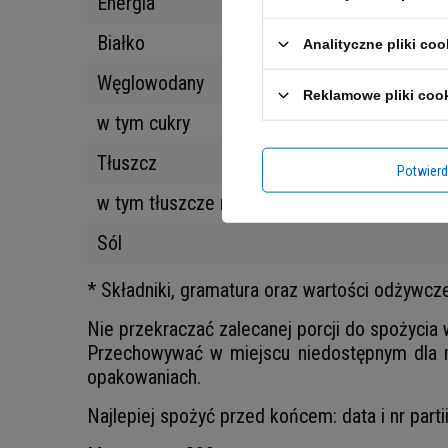
Energia
Białko
Analityczne pliki coo
Węglowodany
Reklamowe pliki coo
w tym cukry
Tłuszcz
Potwier
w tym tłuszcze nasycone
Sól
* Składniki, gramatura oraz wartości odżywcz
Nie przekraczać zalecanej porcji do spożycia
Przechowywać w miejscu niedostępnym dla m
opakowaniach.
Najlepiej spożyć przed końcem: data i nr part