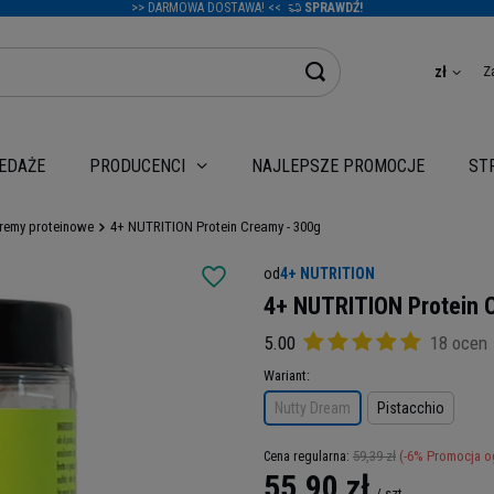
>> DARMOWA DOSTAWA! <<
SPRAWDŹ!
Z
zł
EDAŻE
NAJLEPSZE PROMOCJE
PRODUCENCI
ST
remy proteinowe
4+ NUTRITION Protein Creamy - 300g
od
4+ NUTRITION
4+ NUTRITION Protein 
5.00
18 ocen
Wariant
Nutty Dream
Pistacchio
59,39 zł
(-
6
% Promocja o
Cena regularna:
55,90 zł
/
szt.