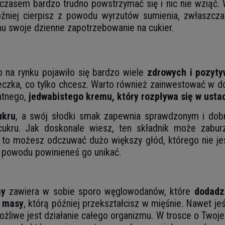
 czasem bardzo trudno powstrzymać się i nic nie wziąć
później cierpisz z powodu wyrzutów sumienia, zwłaszcza
u swoje dzienne zapotrzebowanie na cukier.
o na rynku pojawiło się bardzo wiele
zdrowych i pozyt
teczka, co tylko chcesz. Warto również zainwestować w d
atnego,
jedwabistego kremu, który rozpływa się w usta
ukru
, a swój słodki smak zapewnia sprawdzonym i dobr
ukru. Jak doskonale wiesz, ten składnik może zaburz
 to możesz odczuwać dużo większy głód, którego nie je
go powodu powinieneś go unikać.
my
zawiera w sobie sporo węglowodanów, które
dodadzą
 masy
, którą później przekształcisz w mięśnie. Nawet jeś
ożliwe jest działanie całego organizmu. W trosce o Twoj