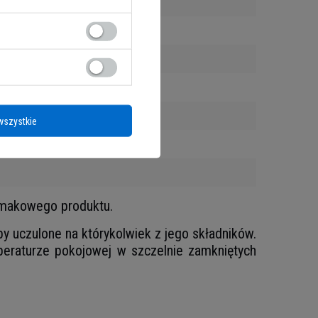
cal
wszystkie
 smakowego produktu.
y uczulone na którykolwiek z jego składników.
eraturze pokojowej w szczelnie zamkniętych