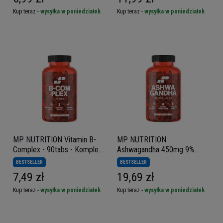
Kup teraz -
wysyłka w poniedziałek
Kup teraz -
wysyłka w poniedziałek
MP NUTRITION Vitamin B-
MP NUTRITION
Complex - 90tabs - Kompleks
Ashwagandha 450mg 9%
Witamin B
witanolidów - 60 caps
BESTSELLER
BESTSELLER
7,49 zł
19,69 zł
Kup teraz -
wysyłka w poniedziałek
Kup teraz -
wysyłka w poniedziałek