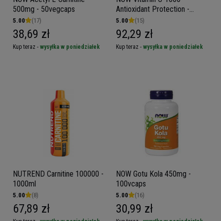
500mg - 50vegcaps
Antioxidant Protection -
250tabs
5.00
(17)
5.00
(15)
38,69 zł
92,29 zł
Kup teraz -
wysyłka w poniedziałek
Kup teraz -
wysyłka w poniedziałek
NUTREND Carnitine 100000 -
NOW Gotu Kola 450mg -
1000ml
100vcaps
5.00
(8)
5.00
(16)
67,89 zł
30,99 zł