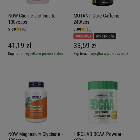
NOW Choline and Inositol -
MUTANT Core Caffeine -
100vcaps
240tabs
5.00
(16)
5.00
(16)
PROMOCJA
WYRÓŻNIONY
41,19 zł
33,59 zł
Kup teraz -
wysyłka w poniedziałek
Kup teraz -
wysyłka w poniedziałek
NOW Magnesium Glycinate -
HIRO.LAB BCAA Powder -