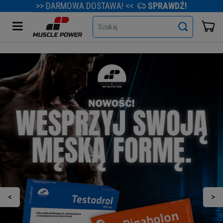
>> DARMOWA DOSTAWA! <<
SPRAWDŹ!
Szukaj
<
>