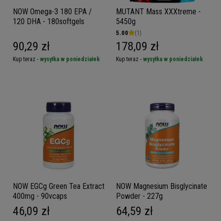
NOW Omega-3 180 EPA /
MUTANT Mass XXXtreme -
120 DHA - 180softgels
5450g
5.00
(1)
90,29 zł
178,09 zł
Kup teraz -
wysyłka w poniedziałek
Kup teraz -
wysyłka w poniedziałek
NOW EGCg Green Tea Extract
NOW Magnesium Bisglycinate
400mg - 90vcaps
Powder - 227g
46,09 zł
64,59 zł