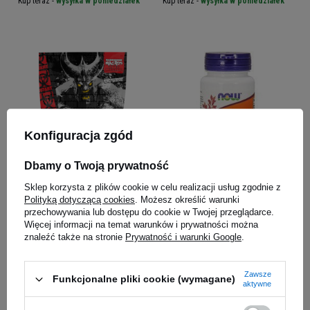
Kup teraz -
wysyłka w poniedziałek
Kup teraz -
wysyłka w poniedziałek
Konfiguracja zgód
Dbamy o Twoją prywatność
MUTANT Mass XXXtreme -
NOW CoQ10 ( Koenzym Q10 )
Sklep korzysta z plików cookie w celu realizacji usług zgodnie z
1000g
100mg - 30vegcaps
Polityką dotyczącą cookies
. Możesz określić warunki
5.00
(5)
przechowywania lub dostępu do cookie w Twojej przeglądarce.
62,79 zł
39,59 zł
Więcej informacji na temat warunków i prywatności można
znaleźć także na stronie
Prywatność i warunki Google
.
Kup teraz -
wysyłka w poniedziałek
Kup teraz -
wysyłka w poniedziałek
Zawsze
Funkcjonalne pliki cookie (wymagane)
aktywne