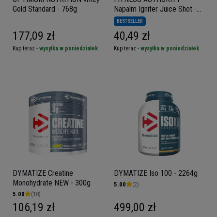
Gold Standard - 768g
Napalm Igniter Juice Shot -
12x 120ml
BESTSELLER
177,09 zł
40,49 zł
Kup teraz -
wysyłka w poniedziałek
Kup teraz -
wysyłka w poniedziałek
DYMATIZE Creatine
DYMATIZE Iso 100 - 2264g
Monohydrate NEW - 300g
5.00
(2)
5.00
(18)
106,19 zł
499,00 zł