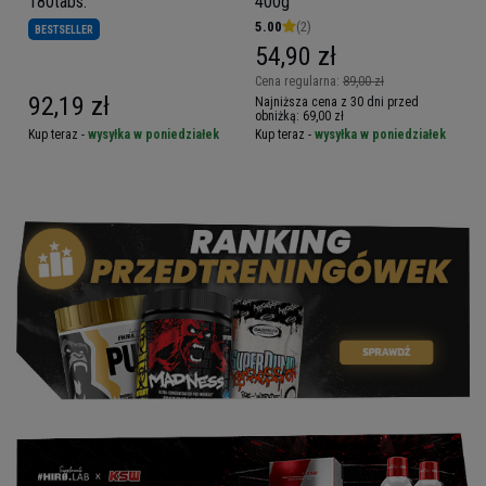
180tabs.
400g
5.00
(2)
BESTSELLER
54,90 zł
Cena regularna:
89,00 zł
92,19 zł
Najniższa cena z 30 dni przed
obniżką:
69,00 zł
Kup teraz -
wysyłka w poniedziałek
Kup teraz -
wysyłka w poniedziałek