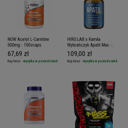
NOW Acetyl L-Carnitine
HIRO.LAB x Kamila
500mg - 100vcaps.
Wybrańczyk Apatil Max -
60vcaps
67,69 zł
109,00 zł
Kup teraz -
wysyłka w poniedziałek
Kup teraz -
wysyłka w poniedziałek