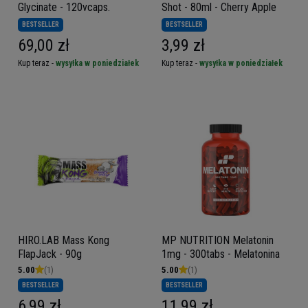
Glycinate - 120vcaps.
Shot - 80ml - Cherry Apple
BESTSELLER
BESTSELLER
69,00 zł
3,99 zł
Kup teraz -
wysyłka w poniedziałek
Kup teraz -
wysyłka w poniedziałek
HIRO.LAB Mass Kong
MP NUTRITION Melatonin
FlapJack - 90g
1mg - 300tabs - Melatonina
5.00
(1)
5.00
(1)
BESTSELLER
BESTSELLER
6,99 zł
11,99 zł