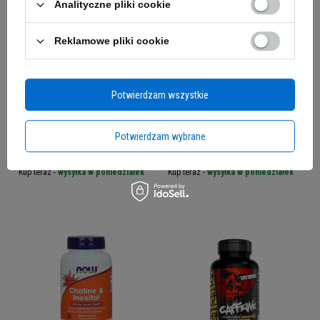
Analityczne pliki cookie
Reklamowe pliki cookie
Potwierdzam wszystkie
NOW Vitamin E-400 MT -
NOW Super Primrose -
100softgels
120softgels. - Olej z
Potwierdzam wybrane
Wiesiołka Dwuletniego
60,89 zł
97,49 zł
Kup teraz -
wysyłka w poniedziałek
Kup teraz -
wysyłka w poniedziałek