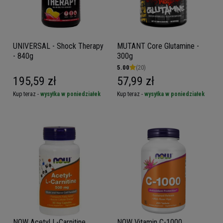
UNIVERSAL - Shock Therapy
MUTANT Core Glutamine -
- 840g
300g
5.00
(20)
195,59 zł
57,99 zł
Kup teraz -
wysyłka w poniedziałek
Kup teraz -
wysyłka w poniedziałek
NOW Acetyl L-Carnitine
NOW Vitamin C-1000