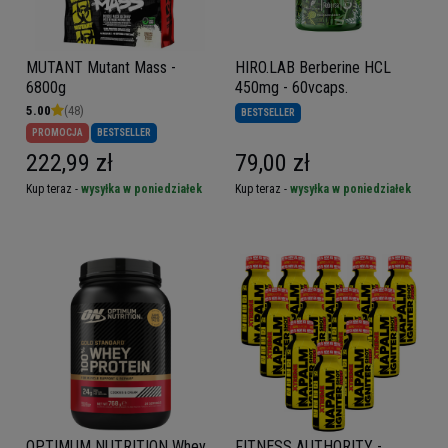
MUTANT Mutant Mass -
HIRO.LAB Berberine HCL
6800g
450mg - 60vcaps.
5.00
(48)
BESTSELLER
PROMOCJA
BESTSELLER
222,99 zł
79,00 zł
Kup teraz -
wysyłka w poniedziałek
Kup teraz -
wysyłka w poniedziałek
OPTIMUM NUTRITION Whey
FITNESS AUTHORITY -