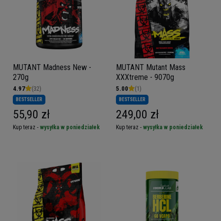
MUTANT Madness New -
MUTANT Mutant Mass
270g
XXXtreme - 9070g
4.97
(32)
5.00
(1)
BESTSELLER
BESTSELLER
55,90 zł
249,00 zł
Kup teraz -
wysyłka w poniedziałek
Kup teraz -
wysyłka w poniedziałek