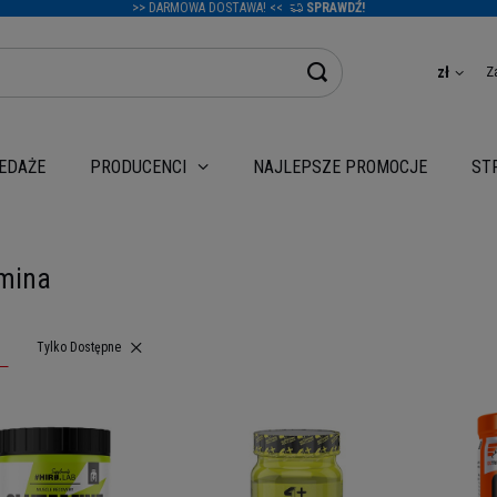
>> DARMOWA DOSTAWA! <<
SPRAWDŹ!
Z
zł
EDAŻE
NAJLEPSZE PROMOCJE
PRODUCENCI
ST
mina
Usuń filtr
Tylko Dostępne