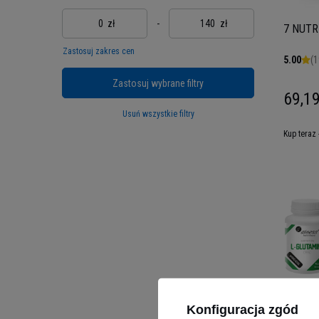
zł
-
zł
7 NUTRI
Zastosuj zakres cen
5.00
(1
Zastosuj wybrane filtry
69,19
Usuń wszystkie filtry
Kup teraz 
Konfiguracja zgód
ALINESS