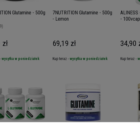
TION Glutamine - 500g
7NUTRITION Glutamine - 500g
ALINESS 
- Lemon
- 100vcap
9)
 zł
69,19 zł
34,90 
-
wysyłka w poniedziałek
Kup teraz -
wysyłka w poniedziałek
Kup teraz -
w
 - L-Glutamine 500mg
GASPARI NUTRITION -
KEVIN LE