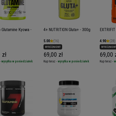
b Glutamine Kyowa -
4+ NUTRITION Gluta+ - 300g
EXTRIFIT 
5.00
(16)
4.90
(28)
WYRÓŻNIONY
WYRÓŻNION
 zł
69,00 zł
69,00 
-
wysyłka w poniedziałek
Kup teraz -
wysyłka w poniedziałek
Kup teraz -
w