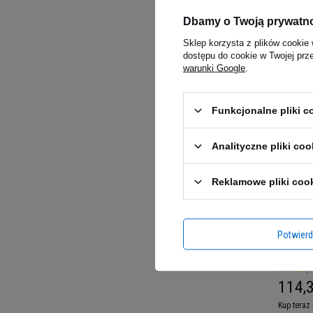
- 100vc
Dbamy o Twoją prywatn
104,7
Sklep korzysta z plików cookie 
dostępu do cookie w Twojej prz
Kup teraz 
warunki Google
.
Funkcjonalne pliki 
Analityczne pliki coo
Reklamowe pliki coo
Potwier
OLIMP G
500g
5.00
(2
114,3
Kup teraz 