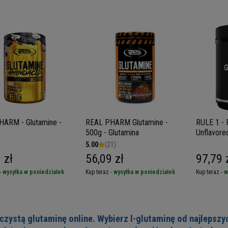
ARM - Glutamine -
REAL PHARM Glutamine -
RULE 1 - R1 G
500g - Glutamina
Unflavore
5.00
(21)
 zł
56,09 zł
97,79 
-
wysyłka w poniedziałek
Kup teraz -
wysyłka w poniedziałek
Kup teraz -
w
zystą glutaminę online. Wybierz l-glutaminę od najlepszy