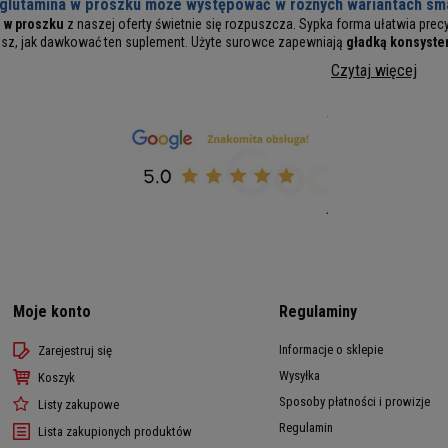
 glutamina w proszku może występować w różnych wariantach s
 w proszku
z naszej oferty świetnie się rozpuszcza. Sypka forma ułatwia prec
esz, jak dawkować ten suplement. Użyte surowce zapewniają
gładką konsyste
Czytaj więcej
Moje konto
Regulaminy
Informacje o sklepie
Zarejestruj się
Wysyłka
Koszyk
Sposoby płatności i prowizje
Listy zakupowe
Regulamin
Lista zakupionych produktów