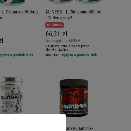
- L-Glutamine 500mg
ALINESS - L-Glutamine 500mg
s.
- 100vcaps. x2
PROMOCJA
66,31 zł
zł
Cena regularna:
69,80 zł
Najniższa cena z 30 dni przed
obniżką:
34,90 zł
ysyłka w poniedziałek
Kup teraz -
wysyłka w poniedziałek
VRONE Gold
MUTANT Core Glutamine -