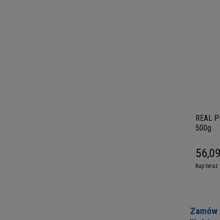
REAL PH
500g
56,09
Kup teraz 
Zamów c