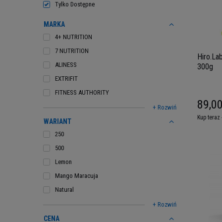
Tylko Dostępne
MARKA
4+ NUTRITION
7 NUTRITION
Hiro.La
ALINESS
300g
EXTRIFIT
FITNESS AUTHORITY
89,00
+ Rozwiń
Kup teraz 
WARIANT
250
500
Lemon
Mango Maracuja
Natural
+ Rozwiń
CENA