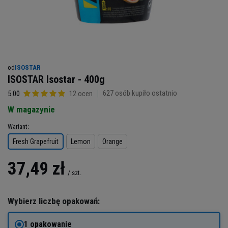
od
ISOSTAR
ISOSTAR Isostar - 400g
627
osób kupiło ostatnio
5.00
12 ocen
W magazynie
Wariant
Fresh Grapefruit
Lemon
Orange
37,49 zł
/
szt.
Wybierz liczbę opakowań:
1 opakowanie