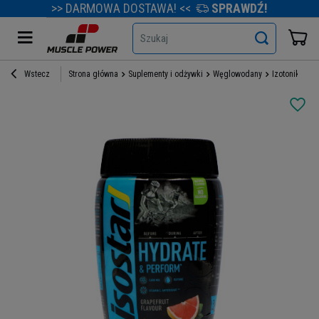
>> DARMOWA DOSTAWA! <<
SPRAWDŹ!
Szukaj
Wstecz
Strona główna
Suplementy i odżywki
Węglowodany
Izotoniki
I