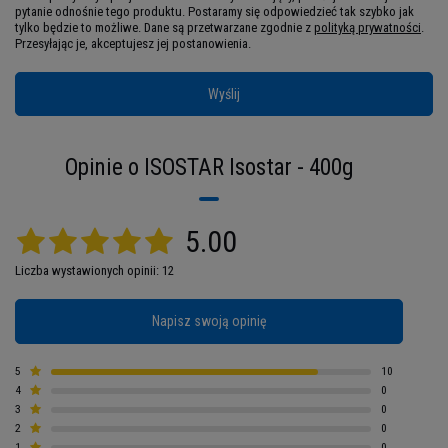
pytanie odnośnie tego produktu. Postaramy się odpowiedzieć tak szybko jak
tylko będzie to możliwe.
Dane są przetwarzane zgodnie z
polityką prywatności
.
Przesyłając je, akceptujesz jej postanowienia.
Wyślij
Opinie o ISOSTAR Isostar - 400g
Nawodnij swój organizm!
5.00
Liczba wystawionych opinii: 12
W czasie treningu z pewnością czujesz, że Twoja
potliwość zdecydowanie się zwiększa – to
naturalny sposób na regulację temperatury ciała.
Napisz swoją opinię
Warto jednak wiedzieć, że wraz z potem
organizm zaczyna
tracić wodę oraz ważne
5
10
4
0
witaminy i minerały
, dlatego trzeba go
3
0
wspomagać. Doskonale zdajesz sobie sprawę z
2
0
tego, że woda jest
niezbędna do prawidłowego
1
0