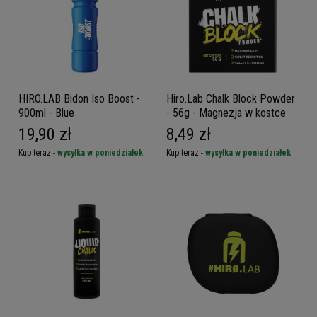
HIRO.LAB Bidon Iso Boost -
Hiro.Lab Chalk Block Powder
900ml - Blue
- 56g - Magnezja w kostce
19,90 zł
8,49 zł
Kup teraz -
wysyłka w poniedziałek
Kup teraz -
wysyłka w poniedziałek