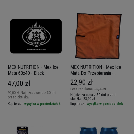
MEX NUTRITION - Mex Ice
MEX NUTRITION - Mex Ice
Mata 60x40 - Black
Mata Do Przebierania -
Orange
22,90 zł
47,00 zł
Cena regularna:
99,00 zł
99,00 zł
Najniższa cena z 30 dni
Najniższa cena z 30 dni przed
przed obniżką
obniżką:
23,90 zł
Kup teraz -
wysyłka w poniedziałek
Kup teraz -
wysyłka w poniedziałek