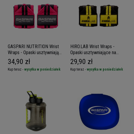
GASPARI NUTRITION Wrist
HIRO.LAB Wrist Wraps -
Wraps - Opaski usztywniające
Opaski usztywniające na
na nadgarstki
nadgarstki
34,90 zł
29,90 zł
Kup teraz -
wysyłka w poniedziałek
Kup teraz -
wysyłka w poniedziałek