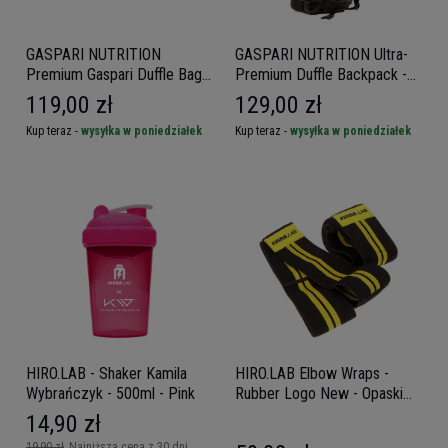
GASPARI NUTRITION
GASPARI NUTRITION Ultra-
Premium Gaspari Duffle Bag -
Premium Duffle Backpack -
Torba sportowa
Plecak sportowy
119,00 zł
129,00 zł
Kup teraz -
wysyłka w poniedziałek
Kup teraz -
wysyłka w poniedziałek
HIRO.LAB - Shaker Kamila
HIRO.LAB Elbow Wraps -
Wybrańczyk - 500ml - Pink
Rubber Logo New - Opaski
usztywniające na łokcie
14,90 zł
19,90 zł
Najniższa cena z 30 dni