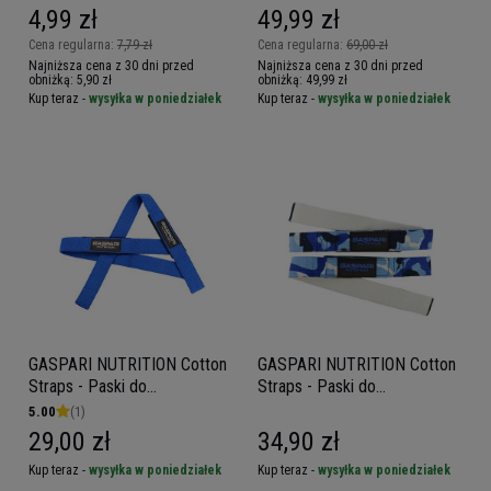
wodę
4,99 zł
49,99 zł
Cena regularna:
7,79 zł
Cena regularna:
69,00 zł
Najniższa cena z 30 dni przed
Najniższa cena z 30 dni przed
obniżką:
5,90 zł
obniżką:
49,99 zł
Kup teraz -
wysyłka w poniedziałek
Kup teraz -
wysyłka w poniedziałek
GASPARI NUTRITION Cotton
GASPARI NUTRITION Cotton
Straps - Paski do
Straps - Paski do
podnoszenia ciężarów
podnoszenia ciężarów
5.00
(1)
29,00 zł
34,90 zł
Kup teraz -
wysyłka w poniedziałek
Kup teraz -
wysyłka w poniedziałek