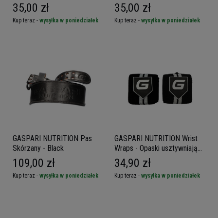
Opaski usztywniające na
nadgarstki
35,00 zł
35,00 zł
nadgarstki
Kup teraz -
wysyłka w poniedziałek
Kup teraz -
wysyłka w poniedziałek
GASPARI NUTRITION Pas
GASPARI NUTRITION Wrist
Skórzany - Black
Wraps - Opaski usztywniające
na nadgarstki
109,00 zł
34,90 zł
Kup teraz -
wysyłka w poniedziałek
Kup teraz -
wysyłka w poniedziałek