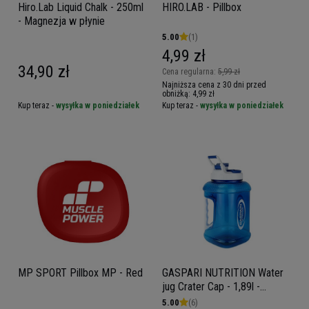
Hiro.Lab Liquid Chalk - 250ml
HIRO.LAB - Pillbox
- Magnezja w płynie
5.00
(1)
4,99 zł
34,90 zł
Cena regularna:
5,99 zł
Najniższa cena z 30 dni przed
obniżką:
4,99 zł
Kup teraz -
wysyłka w poniedziałek
Kup teraz -
wysyłka w poniedziałek
MP SPORT Pillbox MP - Red
GASPARI NUTRITION Water
jug Crater Cap - 1,89l -
Kanister, bidon, butelka na
5.00
(6)