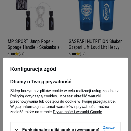
MP SPORT Jump Rope -
GASPARI NUTRITION Shaker
Sponge Handle - Skakanka z
Gaspari Lift Loud Lift Heavy -
miękkim uchwytem - 3m
500ml
5.00
(24)
5.00
(12)
WYRÓŻNIONY
WYRÓŻNIONY
10,99 zł
19,00 zł
Konfiguracja zgód
Kup teraz -
wysyłka w poniedziałek
Kup teraz -
wysyłka w poniedziałek
Dbamy o Twoją prywatność
Sklep korzysta z plików cookie w celu realizacji usług zgodnie z
Polityką dotyczącą cookies
. Możesz określić warunki
przechowywania lub dostępu do cookie w Twojej przeglądarce.
Więcej informacji na temat warunków i prywatności można
znaleźć także na stronie
Prywatność i warunki Google
.
Zawsze
Funkcjonalne pliki cookie (wymagane)