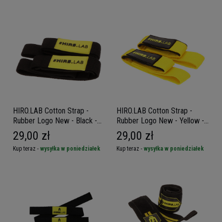
HIRO.LAB Cotton Strap -
HIRO.LAB Cotton Strap -
Rubber Logo New - Black -
Rubber Logo New - Yellow -
Paski do podnoszenia
Paski do podnoszenia
29,00 zł
29,00 zł
ciężarów
ciężarów
Kup teraz -
wysyłka w poniedziałek
Kup teraz -
wysyłka w poniedziałek