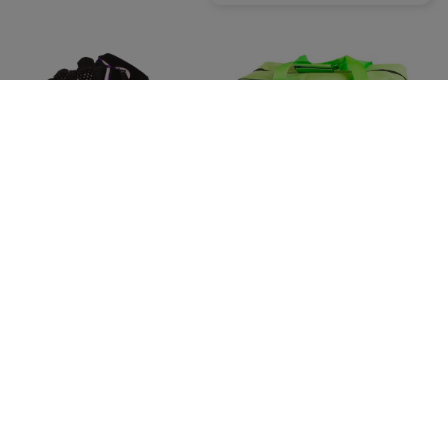
MEX NUTRITION - Smart Zip
MEX NUTRITION - Torba
Purple Gloves
Sportowa GymFit - Lime
19,99 zł
Cena regularna:
34,90 zł
44,89 zł
Najniższa cena z 30 dni przed
obniżką:
19,99 zł
Kup teraz -
wysyłka w poniedziałek
Kup teraz -
wysyłka w poniedziałek
MEX NUTRITION - Torba
MEX NUTRITION - Train Hard