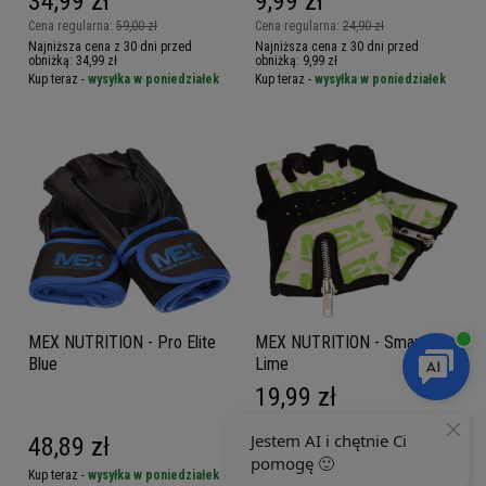
34,99 zł
9,99 zł
Cena regularna:
59,00 zł
Cena regularna:
24,90 zł
Najniższa cena z 30 dni przed
Najniższa cena z 30 dni przed
obniżką:
34,99 zł
obniżką:
9,99 zł
Kup teraz -
wysyłka w poniedziałek
Kup teraz -
wysyłka w poniedziałek
MEX NUTRITION - Pro Elite
MEX NUTRITION - Smart Zip
Blue
Lime
19,99 zł
Cena regularna:
34,90 zł
48,89 zł
Najniższa cena z 30 dni przed
obniżką:
19,99 zł
Kup teraz -
wysyłka w poniedziałek
Kup teraz -
wysyłka w poniedziałek