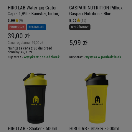
HIRO.LAB Water jug Crater
GASPARI NUTRITION Pillbox
Cap - 1,89l - Kanister, bidon,
Gaspari Nutrition - Blue
butelka na wodę
5.00
(9)
5.00
(15)
PROMOCJA
BESTSELLER
WYRÓŻNIONY
39,00 zł
5,99 zł
Cena regularna:
69,00 zł
Najniższa cena z 30 dni przed
obniżką:
49,00 zł
Kup teraz -
wysyłka w poniedziałek
Kup teraz -
wysyłka w poniedziałek
HIRO.LAB - Shaker - 500ml
HIRO.LAB - Shaker - 500ml