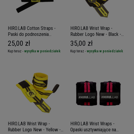
HIRO.LAB Cotton Straps -
HIRO.LAB Wrist Wrap -
Paski do podnoszenia
Rubber Logo New - Black -
ciężarów
Opaski usztywniające na
25,00 zł
35,00 zł
nadgarstki
Kup teraz -
wysyłka w poniedziałek
Kup teraz -
wysyłka w poniedziałek
HIRO.LAB Wrist Wrap -
HIRO.LAB Wrist Wraps -
Rubber Logo New - Yellow -
Opaski usztywniające na