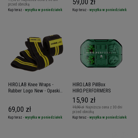
59,00 zł
przed obniżką
Kup teraz -
wysyłka w poniedziałek
Kup teraz -
wysyłka w poniedziałek
HIRO.LAB Knee Wraps -
HIRO.LAB PillBox
Rubber Logo New - Opaski
HIRO.PERFORMERS
usztywniające na kolana
15,90 zł
69,00 zł
19,90 zł
Najniższa cena z 30 dni
przed obniżką
Kup teraz -
wysyłka w poniedziałek
Kup teraz -
wysyłka w poniedziałek