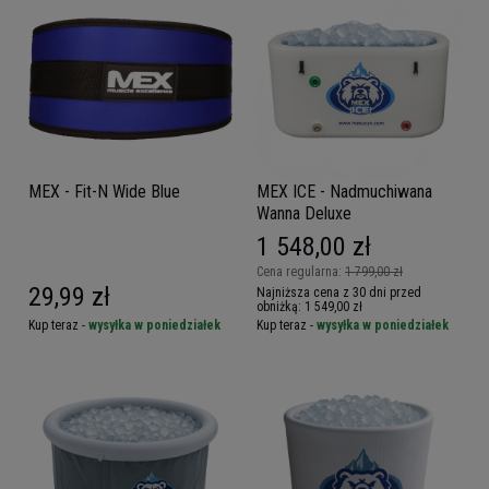
MEX - Fit-N Wide Blue
MEX ICE - Nadmuchiwana
Wanna Deluxe
1 548,00 zł
Cena regularna:
1 799,00 zł
29,99 zł
Najniższa cena z 30 dni przed
obniżką:
1 549,00 zł
Kup teraz -
wysyłka w poniedziałek
Kup teraz -
wysyłka w poniedziałek