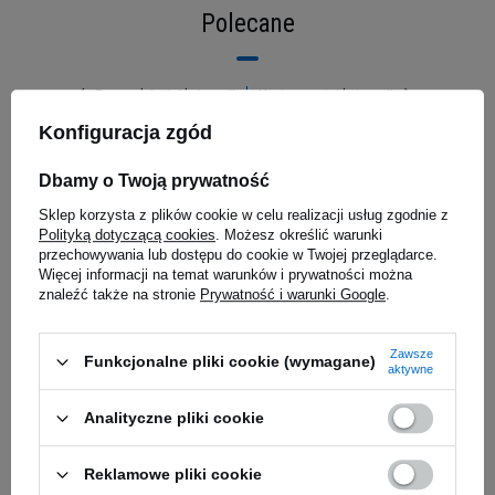
Polecane
Poprzedni z tej kategorii
Następny z tej kategorii
Konfiguracja zgód
Nowoczesny shaker 700
Dbamy o Twoją prywatność
 -
ml do białek i
Sklep korzysta z plików cookie w celu realizacji usług zgodnie z
Polityką dotyczącą cookies
. Możesz określić warunki
przechowywania lub dostępu do cookie w Twojej przeglądarce.
suplementów
Więcej informacji na temat warunków i prywatności można
znaleźć także na stronie
Prywatność i warunki Google
.
Shaker Hiro Classic o pojemności 700 ml to
Zawsze
nowoczesny shaker do białek i suplementów w
Funkcjonalne pliki cookie (wymagane)
aktywne
HIRO.LAB PillBox
MP SPORT 
proszku, zaprojektowany z myślą o maksymalnej
HIRO.PERFORMERS
skuteczności mieszania i wygodzie użytkowania.
Analityczne pliki cookie
Zastosowana technologia Shaker X pozwala na
4,99 zł
15,90 zł
dokładne wymieszanie napoju bez użycia kulki,
Reklamowe pliki cookie
7,79 zł