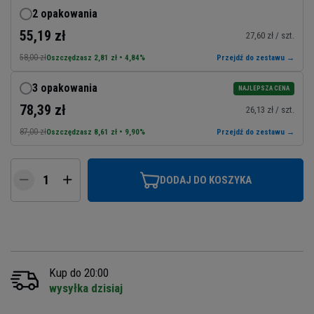
2 opakowania
55,19 zł
27,60 zł / szt.
58,00 zł
Oszczędzasz 2,81 zł • 4,84%
Przejdź do zestawu →
3 opakowania
NAJLEPSZA CENA
78,39 zł
26,13 zł / szt.
87,00 zł
Oszczędzasz 8,61 zł • 9,90%
Przejdź do zestawu →
DODAJ DO KOSZYKA
Kup do 20:00
wysyłka dzisiaj