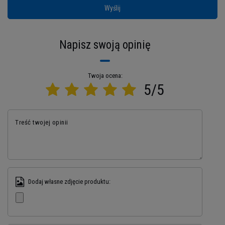
Wyślij
Napisz swoją opinię
Twoja ocena:
5/5
Skuteczne mieszanie
Treść twojej opinii
dzięki technologii
Shaker X
Dodaj własne zdjęcie produktu:
Brak dodatkowych elementów wewnętrznych to
nie tylko skuteczne mieszanie, ale także znacznie
wyższy poziom higieny. Shaker Hiro Classic jest