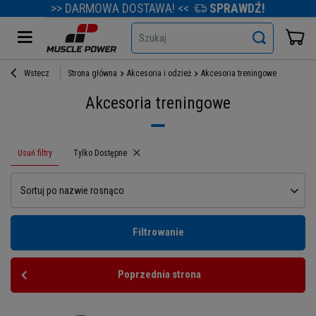
>> DARMOWA DOSTAWA! <<
SPRAWDŹ!
Szukaj
Wstecz
Strona główna
Akcesoria i odzież
Akcesoria treningowe
Akcesoria treningowe
Usuń filtry
Usuń filtr
Tylko Dostępne
Sortuj po nazwie rosnąco
Filtrowanie
Poprzednia strona