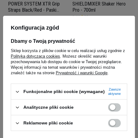
POWER SYSTEM XTR Grip
SHIELDMIXER Shaker Hero
Straps Black/Red - Paski
Pro - 700ml
Treningowe
5.00
(3)
43,39 zł
41,49 zł
Konfiguracja zgód
Kup do 20:00 -
wysyłka dzisiaj
Kup do 20:00 -
wysyłka dzisiaj
Dbamy o Twoją prywatność
Sklep korzysta z plików cookie w celu realizacji usług zgodnie z
Polityką dotyczącą cookies
. Możesz określić warunki
przechowywania lub dostępu do cookie w Twojej przeglądarce.
Więcej informacji na temat warunków i prywatności można
znaleźć także na stronie
Prywatność i warunki Google
.
Zawsze
Funkcjonalne pliki cookie (wymagane)
aktywne
Analityczne pliki cookie
SYNTRAX Aerobottle Primus
TREC Liquid Chalk - 100ml
Steel - 946ml
24,49 zł
21,79 zł
Reklamowe pliki cookie
Kup do 20:00 -
wysyłka dzisiaj
Kup do 20:00 -
wysyłka dzisiaj