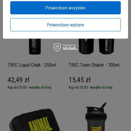
Potwierdzam wszystkie
Potwierdzam wybrane
TREC Liquid Chalk - 250ml
TREC Team Shaker - 700ml
42,49 zł
15,45 zł
Kup do 20:00 -
wysyłka dzisiaj
Kup do 20:00 -
wysyłka dzisiaj