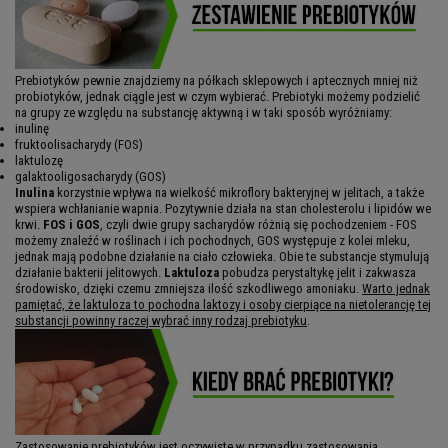
Prebiotyków pewnie znajdziemy na półkach sklepowych i aptecznych mniej niż
probiotyków, jednak ciągle jest w czym wybierać. Prebiotyki możemy podzielić
na grupy ze względu na substancję aktywną i w taki sposób wyróżniamy:
inulinę
fruktoolisacharydy (FOS)
laktulozę
galaktooligosacharydy (GOS)
Inulina
korzystnie wpływa na wielkość mikroflory bakteryjnej w jelitach, a także
wspiera wchłanianie wapnia. Pozytywnie działa na stan cholesterolu i lipidów we
krwi.
FOS i GOS
, czyli dwie grupy sacharydów różnią się pochodzeniem - FOS
możemy znaleźć w roślinach i ich pochodnych, GOS występuje z kolei mleku,
jednak mają podobne działanie na ciało człowieka. Obie te substancje stymulują
działanie bakterii jelitowych.
Laktuloza
pobudza perystaltykę jelit i zakwasza
środowisko, dzięki czemu zmniejsza ilość szkodliwego amoniaku.
Warto jednak
pamiętać, że laktuloza to pochodna laktozy i osoby cierpiące na nietolerancję tej
substancji powinny raczej wybrać inny rodzaj prebiotyku
.
Zastosowanie prebiotyków jest oczywiste w przypadku zastosowania