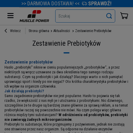
>> DARMOWA DOSTAWA! <<
SPRAWDŹ!
Szukaj
Wstecz
Strona główna
Aktualności
Zestawienie Prebiotyków
Zestawienie Prebiotyków
Zestawienie prebiotyków
Hasło „prebiotyki" niknie w cieniu popularniejszych „probiotyków", a przez
niektórych są wręcz uznawane za dwa określenia tego samego rodzaju
substancji. Czym są prebiotyki i jak działają? Dlaczego warto o nich pamiętać
uprawiając sport i kiedy po nie sięgać? Oto krótka charakterystyka prebiotyków i
ich wpływ na organizm człowieka.
Jak działają prebiotyki?
Samo zagadnienie prebiotyków nie jest popularne. Hasło to pojawia się tak
rzadko, że większość z nas myli je i utożsamia z probiotykami. Nic dziwnego,
szczególnie że te drugie są bardziej znane głównie za sprawą reklam, a na temat
prebiotyków raczej się powszechnie nie mówi. Na czym polega więc główna
różnica między tymi substancjami?
W odróżnieniu od probiotyków, prebiotyki
nie zawierają żadnych mikroorganizmów.
Prebiotyki to substancje, które przyjmujemy z pożywieniem, jednak nie zostają
one strawione przez nasz organizm. Są odporne na działanie enzymów