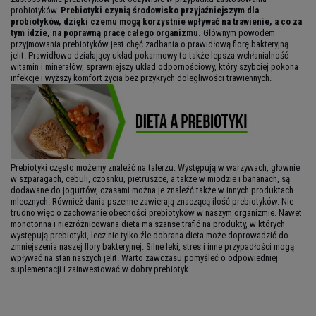
probiotyków.
Prebiotyki czynią środowisko przyjaźniejszym dla
probiotyków, dzięki czemu mogą korzystnie wpływać na trawienie, a co za
tym idzie, na poprawną pracę całego organizmu.
Głównym powodem
przyjmowania prebiotyków jest chęć zadbania o prawidłową florę bakteryjną
jelit. Prawidłowo działający układ pokarmowy to także lepsza wchłanialność
witamin i minerałów, sprawniejszy układ odpornościowy, który szybciej pokona
infekcje i wyższy komfort życia bez przykrych dolegliwości trawiennych.
Prebiotyki często możemy znaleźć na talerzu. Występują w warzywach, głownie
w szparagach, cebuli, czosnku, pietruszce, a także w miodzie i bananach, są
dodawane do jogurtów, czasami można je znaleźć także w innych produktach
mlecznych. Również dania pszenne zawierają znaczącą ilość prebiotyków. Nie
trudno więc o zachowanie obecności prebiotyków w naszym organizmie. Nawet
monotonna i niezróżnicowana dieta ma szanse trafić na produkty, w których
występują prebiotyki, lecz nie tylko źle dobrana dieta może doprowadzić do
zmniejszenia naszej flory bakteryjnej. Silne leki, stres i inne przypadłości mogą
wpływać na stan naszych jelit. Warto zawczasu pomyśleć o odpowiedniej
suplementacji i zainwestować w dobry prebiotyk.