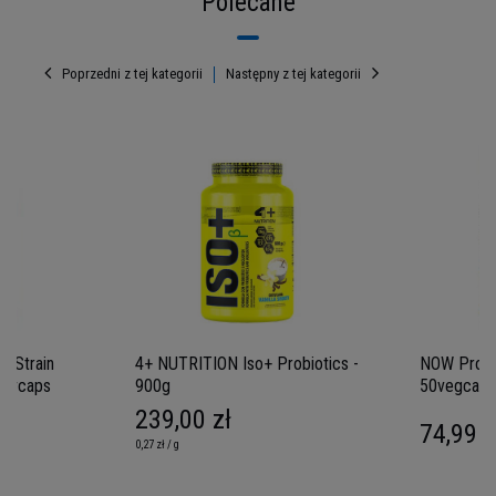
Polecane
Poprzedni z tej kategorii
Następny z tej kategorii
 Strain
4+ NUTRITION Iso+ Probiotics -
NOW Probio
 60vcaps
900g
50vegcaps
239,00 zł
74,99 z
0,27 zł / g