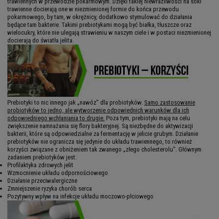
trawiennych w przewodzie pokarmowym. Dzięki takiej niewrażliwości na soki
trawienne docierają one w niezmienionej formie do końca przewodu
pokarmowego, by tam, w okrężnicy, dodatkowo stymulować do działania
będące tam bakterie. Takimi prebiotykami mogą być białka, tłuszcze oraz
wielocukry, które nie ulegają strawieniu w naszym ciele i w postaci niezmienionej
docierają do światła jelita.
Prebiotyki to nic innego jak „nawóz” dla probiotyków.
Samo zastosowanie
probiotyków to jedno, ale wytworzenie odpowiednich warunków dla ich
odpowiedniego wchłaniania to drugie.
Poza tym, prebiotyki mają na celu
zwiększenie namnażania się flory bakteryjnej. Są niezbędne do aktywizacji
bakterii, które są odpowiedzialne za fermentację w jelicie grubym. Działanie
prebiotyków nie ogranicza się jedynie do układu trawiennego, to również
korzyści związane z obniżeniem tak zwanego „złego cholesterolu". Głównym
zadaniem prebiotyków jest:
Profilaktyka zdrowych jelit
Wzmocnienie układu odpornościowego
Działanie przeciwalergiczne
Zmniejszenie ryzyka chorób serca
Pozytywny wpływ na infekcje układu moczowo-płciowego