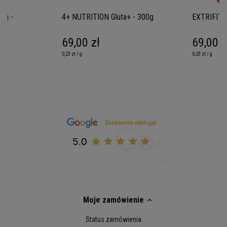
mg -
4+ NUTRITION Gluta+ - 300g
EXTRIFIT G
69,00 zł
69,00 z
0,23 zł / g
0,23 zł / g
Moje zamówienie
Status zamówienia