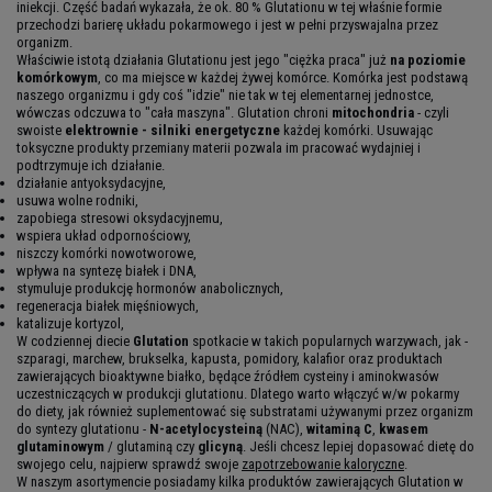
iniekcji. Część badań wykazała, że ok. 80 % Glutationu w tej właśnie formie
przechodzi barierę układu pokarmowego i jest w pełni przyswajalna przez
organizm.
Właściwie istotą działania Glutationu jest jego "ciężka praca" już
na poziomie
komórkowym
, co ma miejsce w każdej żywej komórce. Komórka jest podstawą
naszego organizmu i gdy coś "idzie" nie tak w tej elementarnej jednostce,
wówczas odczuwa to "cała maszyna". Glutation chroni
mitochondria
- czyli
swoiste
elektrownie - silniki energetyczne
każdej komórki. Usuwając
toksyczne produkty przemiany materii pozwala im pracować wydajniej i
podtrzymuje ich działanie.
działanie antyoksydacyjne,
usuwa wolne rodniki,
zapobiega stresowi oksydacyjnemu,
wspiera układ odpornościowy,
niszczy komórki nowotworowe,
wpływa na syntezę białek i DNA,
stymuluje produkcję hormonów anabolicznych,
regeneracja białek mięśniowych,
katalizuje kortyzol,
W codziennej diecie
Glutation
spotkacie w takich popularnych warzywach, jak -
szparagi, marchew, brukselka, kapusta, pomidory, kalafior oraz produktach
zawierających bioaktywne białko, będące źródłem cysteiny i aminokwasów
uczestniczących w produkcji glutationu. Dlatego warto włączyć w/w pokarmy
do diety, jak również suplementować się substratami używanymi przez organizm
do syntezy glutationu -
N-acetylocysteiną
(NAC),
witaminą C
,
kwasem
glutaminowym
/ glutaminą czy
glicyną
. Jeśli chcesz lepiej dopasować dietę do
swojego celu, najpierw sprawdź swoje
zapotrzebowanie kaloryczne
.
W naszym asortymencie posiadamy kilka produktów zawierających Glutation w