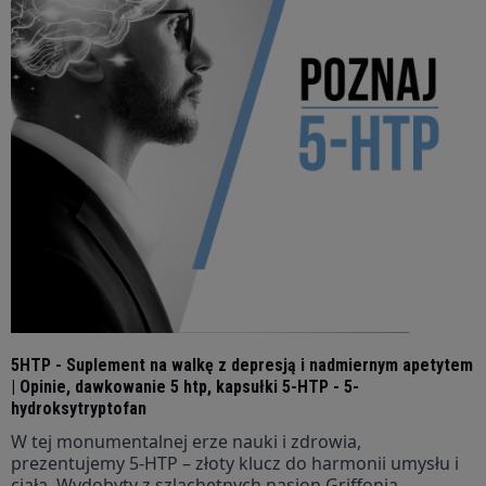
5HTP - Suplement na walkę z depresją i nadmiernym apetytem
| Opinie, dawkowanie 5 htp, kapsułki 5-HTP - 5-
hydroksytryptofan
W tej monumentalnej erze nauki i zdrowia,
prezentujemy 5-HTP – złoty klucz do harmonii umysłu i
ciała. Wydobyty z szlachetnych nasion Griffonia