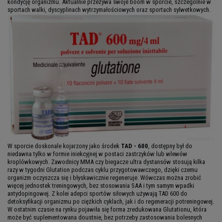
kondycję organizmu. Aktualnie przeżywa swoje boom w sporcie, szczególnie w
sportach walki, dyscyplinach wytrzymałościowych oraz sportach sylwetkowych.
W sporcie doskonale kojarzony jako środek
TAD - 600
, dostępny był do
niedawna tylko w formie iniekcyjnej w postaci zastrzyków lub wlewów
kroplówkowych. Zawodnicy MMA czy biegacze ultra dystansów stosują kilka
razy w tygodni Glutation podczas cyklu przygotowawczego, dzięki czemu
organizm oczyszcza się i błyskawicznie regeneruje. Wówczas można zrobić
więcej jednostek treningowych, bez stosowania SAA i tym samym wpadki
antydopingowej. Z kolei adepci sportów siłowych używają TAD 600 do
detoksyfikacji organizmu po ciężkich cyklach, jak i do regeneracji potreningowej.
W ostatnim czasie na rynku pojawiła się forma zredukowana Glutationu, która
może być suplementowana doustnie, bez potrzeby zastosowania bolesnych