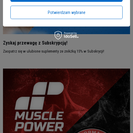
Potwierdzam wybrane
Zyskaj przewagę z Subskrypcją!
Zaopatrz się w ulubione suplementy ze znikżką 15% w Subskrycji!