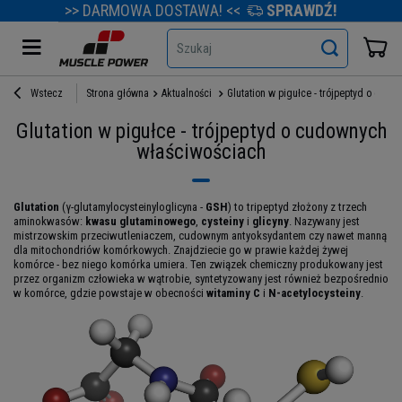
>> DARMOWA DOSTAWA! <<
SPRAWDŹ!
Szukaj
Wstecz
Strona główna
Aktualności
Glutation w pigułce - trójpeptyd o cud
Glutation w pigułce - trójpeptyd o cudownych
właściwościach
Glutation
(γ-glutamylocysteinyloglicyna -
GSH
) to tripeptyd złożony z trzech
aminokwasów:
kwasu glutaminowego
,
cysteiny
i
glicyny
. Nazywany jest
mistrzowskim przeciwutleniaczem, cudownym antyoksydantem czy nawet manną
dla mitochondriów komórkowych. Znajdziecie go w prawie każdej żywej
komórce - bez niego komórka umiera. Ten związek chemiczny produkowany jest
przez organizm człowieka w wątrobie, syntetyzowany jest również bezpośrednio
w komórce, gdzie powstaje w obecności
witaminy C
i
N-acetylocysteiny
.