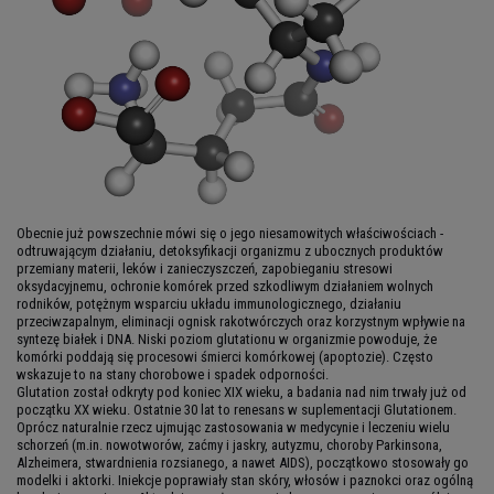
Obecnie już powszechnie mówi się o jego niesamowitych właściwościach -
odtruwającym działaniu, detoksyfikacji organizmu z ubocznych produktów
przemiany materii, leków i zanieczyszczeń, zapobieganiu stresowi
oksydacyjnemu, ochronie komórek przed szkodliwym działaniem wolnych
rodników, potężnym wsparciu układu immunologicznego, działaniu
przeciwzapalnym, eliminacji ognisk rakotwórczych oraz korzystnym wpływie na
syntezę białek i DNA. Niski poziom glutationu w organizmie powoduje, że
komórki poddają się procesowi śmierci komórkowej (apoptozie). Często
wskazuje to na stany chorobowe i spadek odporności.
Glutation został odkryty pod koniec XIX wieku, a badania nad nim trwały już od
początku XX wieku. Ostatnie 30 lat to renesans w suplementacji Glutationem.
Oprócz naturalnie rzecz ujmując zastosowania w medycynie i leczeniu wielu
schorzeń (m.in. nowotworów, zaćmy i jaskry, autyzmu, choroby Parkinsona,
Alzheimera, stwardnienia rozsianego, a nawet AIDS), początkowo stosowały go
modelki i aktorki. Iniekcje poprawiały stan skóry, włosów i paznokci oraz ogólną