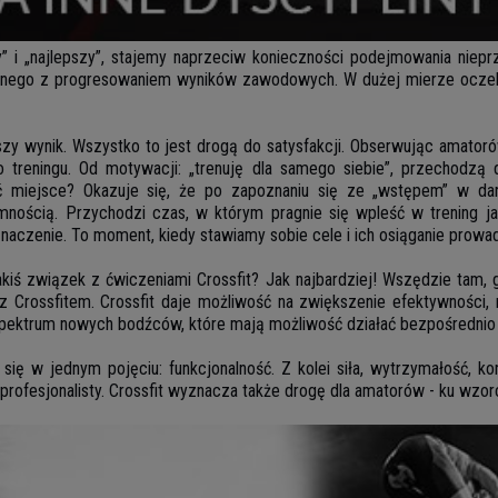
zy” i „najlepszy”, stajemy naprzeciw konieczności podejmowania niep
anego z progresowaniem wyników zawodowych. W dużej mierze oczeki
epszy wynik. Wszystko to jest drogą do satysfakcji. Obserwując amatoró
 treningu. Od motywacji: „trenuję dla samego siebie”, przechodzą 
ieć miejsce? Okazuje się, że po zapoznaniu się ze „wstępem” w da
mnością. Przychodzi czas, w którym pragnie się wpleść w trening j
aczenie. To moment, kiedy stawiamy sobie cele i ich osiąganie prowa
akiś związek z ćwiczeniami Crossfit? Jak najbardziej! Wszędzie tam
z Crossfitem. Crossfit daje możliwość na zwiększenie efektywności, ni
ktrum nowych bodźców, które mają możliwość działać bezpośrednio i po
ię w jednym pojęciu: funkcjonalność. Z kolei siła, wytrzymałość, kon
rofesjonalisty. Crossfit wyznacza także drogę dla amatorów - ku wzor