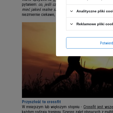
pytaniem:
co, jeśli czołowy zawodnik Crossfit’u nabył
mieć jakieś realne szanse podczas starcia wklatce?
My
Analityczne pliki coo
niezmiernie ciekawe, topowego zawodnika MMA, odbywaj
Reklamowe pliki coo
Potwier
Przyszłość to crossfit
W mniejszym lub większym stopniu -
Crossfit jest wsz
każdym rodzaju treningu. Szereg zalet płynących z mult