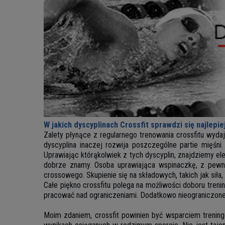
W jakich dyscyplinach Crossfit sprawdzi się najlepie
Zalety płynące z regularnego trenowania crossfitu wyda
dyscyplina inaczej rozwija poszczególne partie mięśni
Uprawiając którąkolwiek z tych dyscyplin, znajdziemy el
dobrze znamy. Osoba uprawiająca wspinaczkę, z pewn
crossowego. Skupienie się na składowych, takich jak siła
Całe piękno crossfitu polega na możliwości doboru treni
pracować nad ograniczeniami. Dodatkowo nieograniczone 
Moim zdaniem, crossfit powinien być wsparciem trening