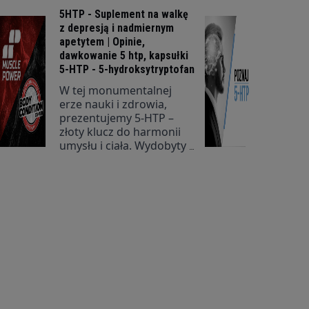
5HTP - Suplement na walkę
z depresją i nadmiernym
apetytem | Opinie,
dawkowanie 5 htp, kapsułki
5-HTP - 5-hydroksytryptofan
W tej monumentalnej
erze nauki i zdrowia,
prezentujemy 5-HTP –
złoty klucz do harmonii
umysłu i ciała. Wydobyty z
szlachetnych nasion
Griffonia simplicifolia, ten
szlachetny aminokwas
jest niczym eliksir
poprawiający nastrój i
regulujący apetyt, będąc
bezpośrednim
prekursorem serotoniny,
znanego
neuroprzekaźnika
rządzącego naszymi