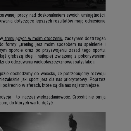
rzerwanej pracy nad doskonaleniem swoich umiejętności.
wania dotyczące lepszych rezultatów mają odniesienie
w,
trenujących w moim otoczeniu
, zaczynam dostrzegać
do formy: „trening jest moim sposobem na spełnienie i
nym sporcie oraz po przyswojeniu zasad tego sportu,
akąś głębszą ideę - najlepiej związaną z pokonywaniem
dzi do odczuwania wielopłaszczyznowej satysfakcji.
, gdzie dochodzimy do wniosku, że potrzebujemy rozwoju
ezależnie jaki sport jest dla nas priorytetowy. Poprzez
średnio w sferach, które są dla nas najistotniejsze.
dycja - to inaczej wielozadaniowość. Crossfit nie omija
com, do których warto dążyć.