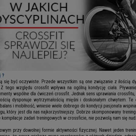
j ?
ją się być oczywiste. Przede wszystkim są one związanie z ilością dys
. Z tego względu crossfit wpływa na ogólną kondycję ciała. Pływanie,
ementy wspólne dla ćwiczeń crossfit. Jednak sens uprawiania crossfitu,
ością dysponuje wytrzymałością mięśni i doskonałym chwytem. Te 
, balans i mobilność, wniesie wiele dobrego do kondycji pasjonata wspin
ngu, który jest dla nas najkorzystniejszy. Dobrze skomponowany trenin
kompilacje zadań treningowych w crossficie, nie pozwolą nam się nudz
owym przy dowolnej formie aktywności fizycznej. Nawet jeden trenin