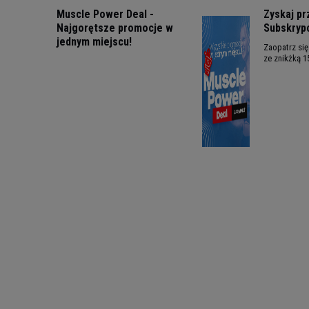
Muscle Power Deal -
Zyskaj p
Najgorętsze promocje w
Subskrypc
jednym miejscu!
Zaopatrz si
ze znikżką 1