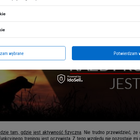
by umiejętności potrzebne do stoczenia swojej pierwszej zawodowej 
ślę, że tak. Mam nadzieję, że kiedyś powstanie taka możliwość i zo
kie
ącego próbę konfrontacji na zawodach crossfitowych.
kie
dzam wybrane
Potwierdzam 
ędzie tam, gdzie jest aktywność fizyczna
. Nie trudno przewidzieć, ż
ifunkcyjnego treningu jest oczywista. Z tego względu nie pozostaje 