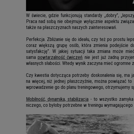
W świecie, gdzie funkcjonują standardy „dobry”, „leps
Praca nad sobą nie obejmuje wyłącznie aspektu związ
także na płaszczyznach naszych zainteresowań.
Perfekcja. Zbliżanie się do ideału, czy też po prostu l
coraz większą grupę osób, która zmienia podejście do
satysfakcję”. W jakiej sytuacji taka zmiana może m
sama
powtarzalność ćwiczeń
nie jest już żadną przyje
własnych słabości. Wtedy wynik zaczyna mieć ogromne zn
Czy kwestia dotycząca potrzeby doskonalenia się, ma j
na więcej, niż jednej płaszczyźnie, można powiązać to 
wprowadzenie go do planu treningowego, otrzymujemy spe
Mobilność, dynamika, stabilizacja
- to wszystko zamyka s
niczego, co byłoby potrzebne w treningu wymagającego p