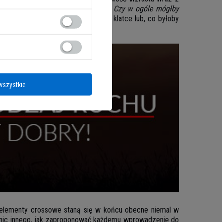
walki? Jak wyglądałaby jego droga. Czy w ogóle mógłby
baczymy zawodowego crossfitera w klatce lub, co byłoby
wszystkie
e elementy crossowe staną się w końcu obecne niemal w
mi nic innego, jak zaproponować każdemu wprowadzenie do