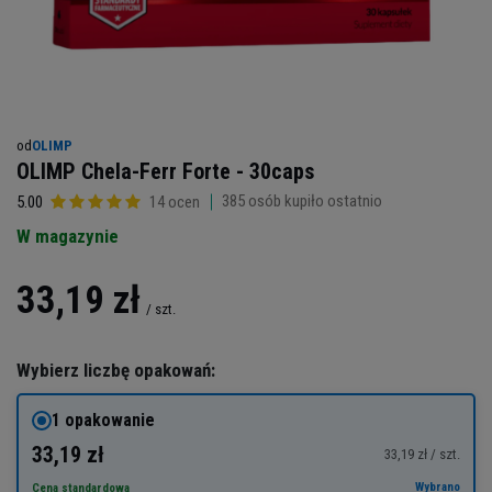
od
OLIMP
OLIMP Chela-Ferr Forte - 30caps
385
osób kupiło ostatnio
5.00
14 ocen
W magazynie
33,19 zł
/
szt.
Wybierz liczbę opakowań:
1 opakowanie
33,19 zł
33,19 zł / szt.
Wybrano
Cena standardowa