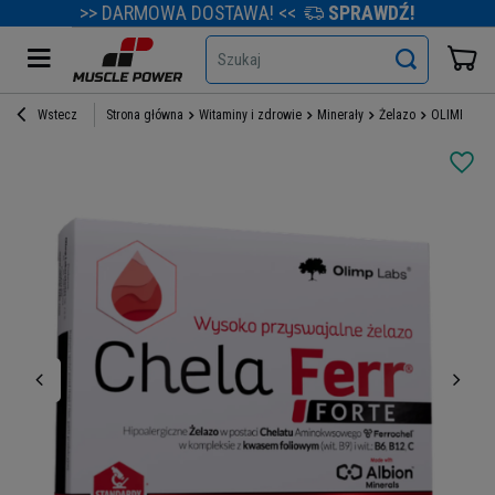
>> DARMOWA DOSTAWA! <<
SPRAWDŹ!
Szukaj
Wstecz
Strona główna
Witaminy i zdrowie
Minerały
Żelazo
OLIMP Chela