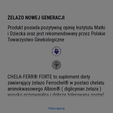
ŻELAZO NOWEJ GENERACJI
Produkt posiada pozytywną opinię Instytutu Matki
i Dziecka oraz jest rekomendowany przez Polskie
Towarzystwo Ginekologiczne
CHELA-FERR® FORTE to suplement diety
zawierający żelazo Ferrochel® w postaci chelatu
aminokwasowego Albion® ( diglicynian żelaza )
wysoko przyswajalną i dobrze tolerowaną postać
żelaza w zaawansowanym kompleksie z kwasem
foliowym i witaminami: C, B6, B12.
Pokaż więcej