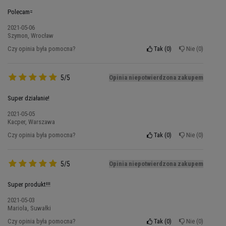
prawidłowego funkcjonowania układu
Polecam=
nerwowego i immunologicznego
2021-05-06
witamina B12 uczestniczy w wytwarzaniu
Szymon, Wrocław
czerwonych ciałek krwi i wraz z kwasem
Czy opinia była pomocna?
Tak
0
Nie
0
foliowym odgrywa istotną rolę przy
podziałach komórek
witamina C ułatwia wchłanianie żelaza
5/5
Opinia niepotwierdzona zakupem
niehemowego
Super działanie!
kwas foliowy przyczynia się do
prawidłowego wzrostu tkanek matki w
2021-05-05
Kacper, Warszawa
czasie ciąży oraz uczestniczy w procesach
Czy opinia była pomocna?
Tak
0
Nie
0
krwiotwórczych
Mikroskopia elektronowa porównująca
5/5
Opinia niepotwierdzona zakupem
absorbcję żelaza z siarczanu i chelatu
aminokwasowego FERROCHEL®
Super produkt!!!
Właściwą absorpcję żelaza
z przewodu
2021-05-03
pokarmowego oraz ściśle kontrolowaną
Mariola, Suwałki
dystrybucję w obrębie organizmu
zapewniają
Czy opinia była pomocna?
Tak
0
Nie
0