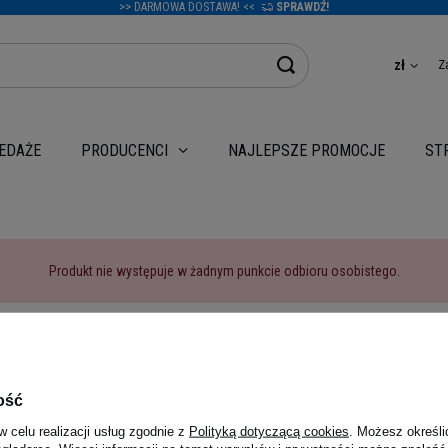
>> DARMOWA DOSTAWA! <<
SPRAWDŹ!
Z
zł
EDAŻE
NAJLEPSZE PROMOCJE
PRODUCENCI
ST
Produkt nie występuje w żadnym punkcie odbioru osobistego.
Powrót
ość
w celu realizacji usług zgodnie z
Polityką dotyczącą cookies
. Możesz określi