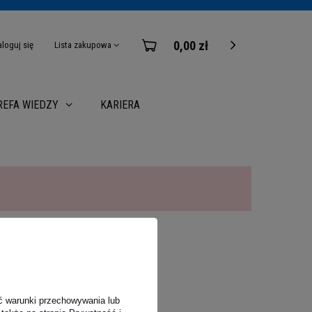
0,00 zł
aloguj się
Lista zakupowa
KARIERA
REFA WIEDZY
ć warunki przechowywania lub