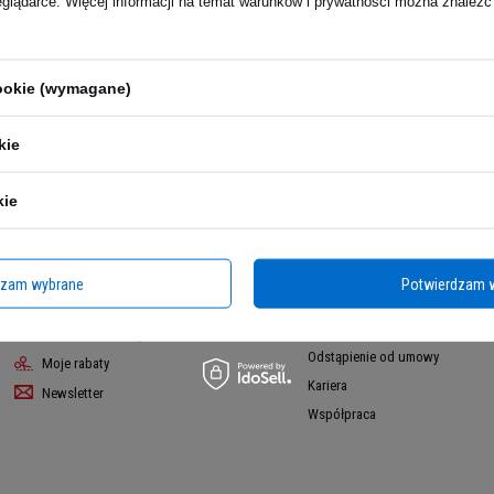
eglądarce. Więcej informacji na temat warunków i prywatności można znaleźć
cookie (wymagane)
kie
Moje konto
Regulaminy
kie
Informacje o sklepie
Zarejestruj się
Wysyłka
Koszyk
Sposoby płatności i prowizje
Listy zakupowe
dzam wybrane
Potwierdzam 
Regulamin
Lista zakupionych produktów
Polityka prywatności
Historia transakcji
Odstąpienie od umowy
Moje rabaty
Kariera
Newsletter
Współpraca