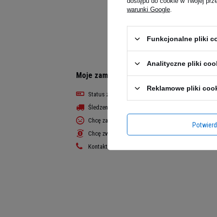
dostępu do cookie w Twojej prz
warunki Google
.
Funkcjonalne pliki 
Analityczne pliki coo
Moje zamówienie
Reklamowe pliki coo
Status zamówienia
Śledzenie przesyłki
Chcę zareklamować produkt
Potwier
Chcę zwrócić produkt
Kontakt